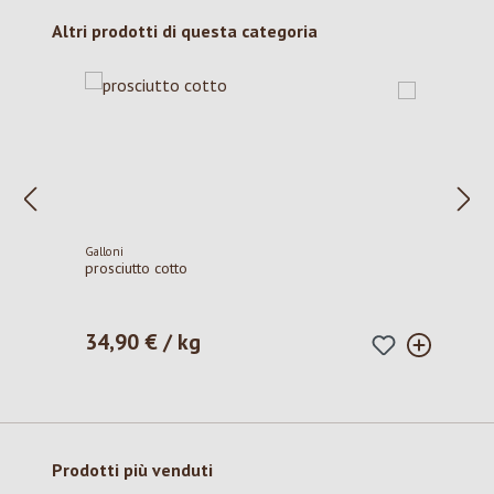
Salta la galleria dei prodotti
Altri prodotti di questa categoria
Galloni
prosciutto cotto
34,90 € / kg
Prezzo normale:
Salta la galleria dei prodotti
Prodotti più venduti