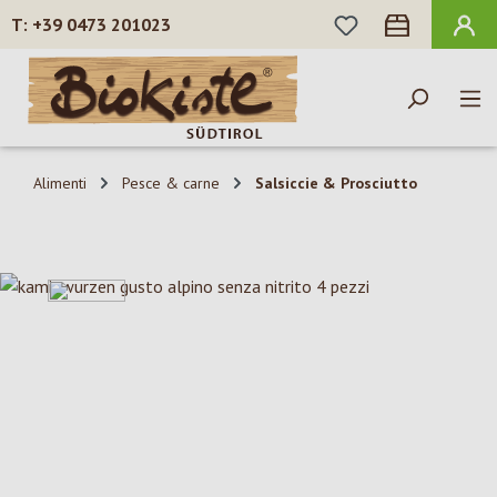
HAI 0 ARTICOLI N
+39 0473 201023
Passa al contenuto principale
Alimenti
Pesce & carne
Salsiccie & Prosciutto
Salta la galleria di immagini