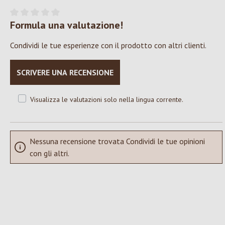
Formula una valutazione!
Valutazione media di 0 su 5 stelle
Condividi le tue esperienze con il prodotto con altri clienti.
SCRIVERE UNA RECENSIONE
Visualizza le valutazioni solo nella lingua corrente.
Nessuna recensione trovata Condividi le tue opinioni
con gli altri.