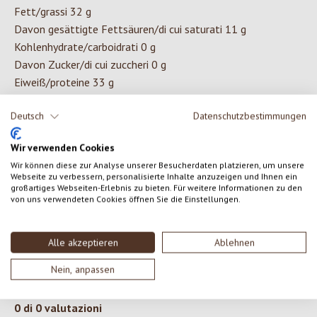
Fett/grassi 32 g
Davon gesättigte Fettsäuren/di cui saturati 11 g
Kohlenhydrate/carboidrati 0 g
Davon Zucker/di cui zuccheri 0 g
Eiweiß/proteine 33 g
Salz/sale 3,9 g
Deutsch
Datenschutzbestimmungen
Wir verwenden Cookies
INGREDIENTI
Wir können diese zur Analyse unserer Besucherdaten platzieren, um unsere
Webseite zu verbessern, personalisierte Inhalte anzuzeigen und Ihnen ein
Kaminwurzen biologiche 100g a base di: 164g di carne, di cui
großartiges Webseiten-Erlebnis zu bieten. Für weitere Informationen zu den
von uns verwendeten Cookies öffnen Sie die Einstellungen.
131g di maiale*, 33g di manzo*, sale marino, spezie* 1,5%,
destrosio*, saccarosio*, budello di collagene di manzo, fumo
*da produzione biologica certificata
Alle akzeptieren
Ablehnen
Nein, anpassen
0 di 0 valutazioni