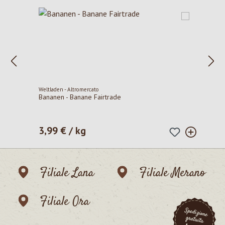
Weltladen - Altromercato
Bananen - Banane Fairtrade
3,99 € / kg
Prezzo normale:
Filiale Lana
Filiale Merano
Filiale Ora