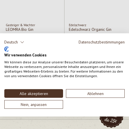
Gasteiger & Wachter
Edelschwarz
LEOMRA Bio Gin
Edelschwarz Organic Gin
Deutsch
Datenschutzbestimmungen
Contenuto:
500 ml
Contenuto:
500 ml
(81,90 € / lt)
(127,80 € / lt)
Wir verwenden Cookies
Prezzo normale:
40,95 €
Prezzo normale:
63,90 €
Wir können diese zur Analyse unserer Besucherdaten platzieren, um unsere
Webseite zu verbessern, personalisierte Inhalte anzuzeigen und Ihnen ein
großartiges Webseiten-Erlebnis zu bieten. Für weitere Informationen zu den
von uns verwendeten Cookies öffnen Sie die Einstellungen.
Filiale Lana
Filiale Merano
Alle akzeptieren
Ablehnen
Filiale Ora
Nein, anpassen