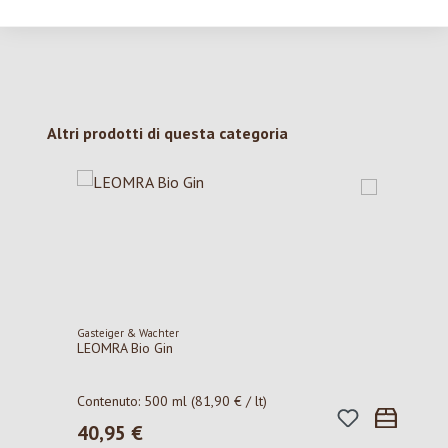
Salta la galleria dei prodotti
Altri prodotti di questa categoria
Gasteiger & Wachter
LEOMRA Bio Gin
Contenuto:
500 ml
(81,90 € / lt)
40,95 €
Prezzo normale: