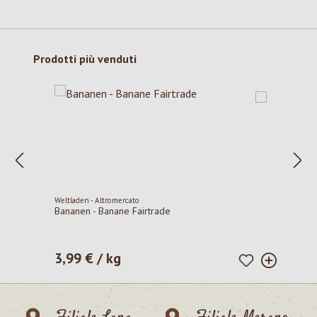
Salta la galleria dei prodotti
Prodotti più venduti
Weltladen - Altromercato
Bananen - Banane Fairtrade
3,99 € / kg
Prezzo normale: