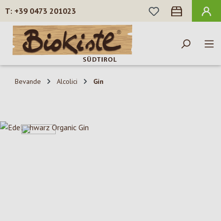
HAI 0 ARTICOLI N
+39 0473 201023
Passa al contenuto principale
Bevande
Alcolici
Gin
Salta la galleria di immagini