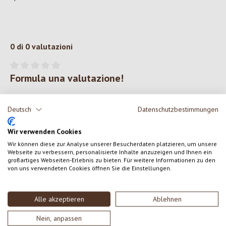
0 di 0 valutazioni
Formula una valutazione!
Valutazione media di 0 su 5 stelle
Condividi le tue esperienze con il prodotto con altri clienti.
Deutsch
Datenschutzbestimmungen
SCRIVERE UNA RECENSIONE
Wir verwenden Cookies
Wir können diese zur Analyse unserer Besucherdaten platzieren, um unsere
Webseite zu verbessern, personalisierte Inhalte anzuzeigen und Ihnen ein
Visualizza le valutazioni solo nella lingua corrente.
großartiges Webseiten-Erlebnis zu bieten. Für weitere Informationen zu den
von uns verwendeten Cookies öffnen Sie die Einstellungen.
Nessuna recensione trovata Condividi le tue opinioni
Alle akzeptieren
Ablehnen
con gli altri.
Nein, anpassen