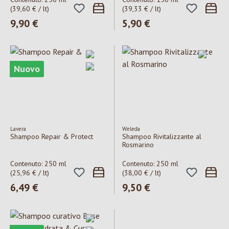
(39,60 € / lt)
(39,33 € / lt)
Prezzo normale:
9,90 €
Prezzo normale:
5,90 €
Nuovo
Lavera
Weleda
Shampoo Repair & Protect
Shampoo Rivitalizzante al
Rosmarino
Contenuto:
250 ml
Contenuto:
250 ml
(25,96 € / lt)
(38,00 € / lt)
Prezzo normale:
6,49 €
Prezzo normale:
9,50 €