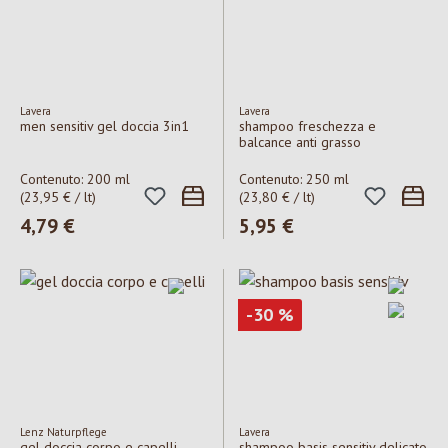
Lavera
Lavera
men sensitiv gel doccia 3in1
shampoo freschezza e
balcance anti grasso
Contenuto:
200 ml
Contenuto:
250 ml
(23,95 € / lt)
(23,80 € / lt)
Prezzo normale:
4,79 €
Prezzo normale:
5,95 €
Sconto
-30
%
Lenz Naturpflege
Lavera
gel doccia corpo e capelli
shampoo basis sensitiv delicato