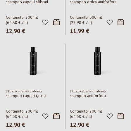
shampoo capelli sfibrati
shampoo ortica antiforfora
Contenuto:
200 ml
Contenuto:
500 ml
(64,50 € / lt)
(23,98 € / lt)
Prezzo normale:
12,90 €
Prezzo normale:
11,99 €
ETEREA cosmesi naturale
ETEREA cosmesi naturale
shampoo capelli grassi
shampoo antiforfora
Contenuto:
200 ml
Contenuto:
200 ml
(64,50 € / lt)
(64,50 € / lt)
Prezzo normale:
12,90 €
Prezzo normale:
12,90 €