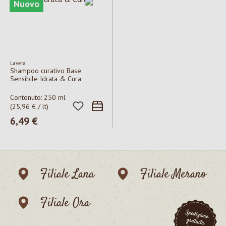
Nuovo
Lavera
Shampoo curativo Base
Sensibile Idrata & Cura
Contenuto:
250 ml
(25,96 € / lt)
Prezzo normale:
6,49 €
Filiale Lana
Filiale Merano
Filiale Ora