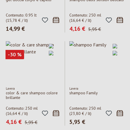
Contenuto:
0.95 lt
Contenuto:
250 ml
(15,78 € / lt)
(16,64 € / lt)
Prezzo normale:
14,99 €
Prezzo di vendita:
4,16 €
Prezzo normale:
5,95 €
Sconto
-30
%
Lavera
Lavera
color & care shampoo colore
shampoo Family
brillante
Contenuto:
250 ml
Contenuto:
250 ml
(16,64 € / lt)
(23,80 € / lt)
Prezzo di vendita:
4,16 €
Prezzo normale:
5,95 €
Prezzo normale:
5,95 €