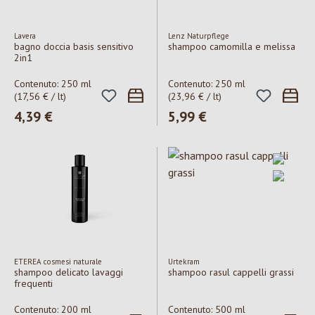
Lavera
Lenz Naturpflege
bagno doccia basis sensitivo
shampoo camomilla e melissa
2in1
Contenuto:
250 ml
Contenuto:
250 ml
(17,56 € / lt)
(23,96 € / lt)
Prezzo normale:
4,39 €
Prezzo normale:
5,99 €
ETEREA cosmesi naturale
Urtekram
shampoo delicato lavaggi
shampoo rasul cappelli grassi
frequenti
Contenuto:
200 ml
Contenuto:
500 ml