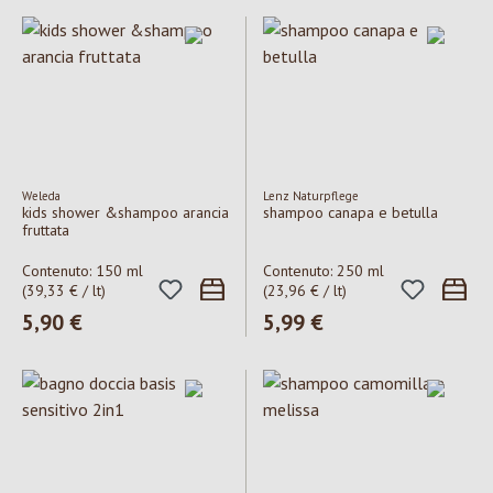
Weleda
Lenz Naturpflege
kids shower &shampoo arancia
shampoo canapa e betulla
fruttata
Contenuto:
150 ml
Contenuto:
250 ml
(39,33 € / lt)
(23,96 € / lt)
Prezzo normale:
5,90 €
Prezzo normale:
5,99 €