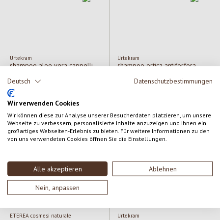
Urtekram
Urtekram
shampoo aloe vera cappelli
shampoo ortica antiforfora
normali
Deutsch
Datenschutzbestimmungen
Contenuto:
500 ml
Contenuto:
250 ml
(23,98 € / lt)
(31,96 € / lt)
Wir verwenden Cookies
Prezzo normale:
11,99 €
Prezzo normale:
7,99 €
Wir können diese zur Analyse unserer Besucherdaten platzieren, um unsere
Webseite zu verbessern, personalisierte Inhalte anzuzeigen und Ihnen ein
großartiges Webseiten-Erlebnis zu bieten. Für weitere Informationen zu den
von uns verwendeten Cookies öffnen Sie die Einstellungen.
Alle akzeptieren
Ablehnen
Nein, anpassen
ETEREA cosmesi naturale
Urtekram