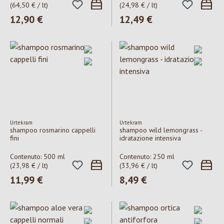
(64,50 € / lt)
(24,98 € / lt)
Prezzo normale:
12,90 €
Prezzo normale:
12,49 €
Urtekram
Urtekram
shampoo rosmarino cappelli
shampoo wild lemongrass -
fini
idratazione intensiva
Contenuto:
500 ml
Contenuto:
250 ml
(23,98 € / lt)
(33,96 € / lt)
Prezzo normale:
11,99 €
Prezzo normale:
8,49 €