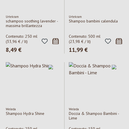
Urtekram
Urtekram
schampoo soothing lavender -
Shampoo bambini calendula
massima brillantezza
Contenuto:
250 ml
Contenuto:
500 ml
(33,96 € / lt)
(23,98 € / lt)
Prezzo normale:
8,49 €
Prezzo normale:
11,99 €
Weleda
Weleda
Shampoo Hydra Shine
Doccia & Shampoo Bambini -
Lime
Contenuto:
250 ml
Contenuto:
150 ml