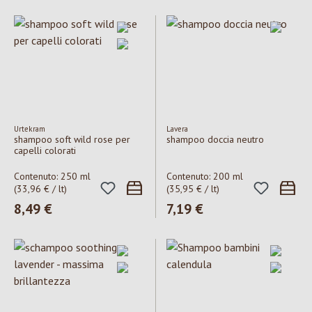
Urtekram
Lavera
shampoo soft wild rose per
shampoo doccia neutro
capelli colorati
Contenuto:
250 ml
Contenuto:
200 ml
(33,96 € / lt)
(35,95 € / lt)
Prezzo normale:
8,49 €
Prezzo normale:
7,19 €