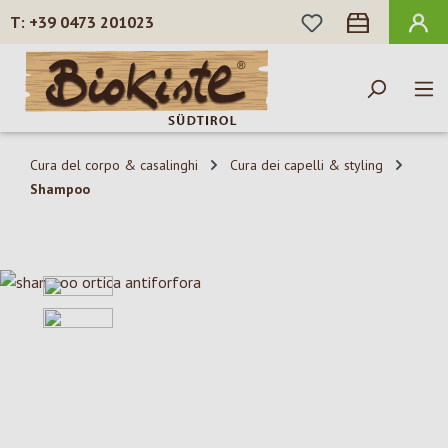
HAI 0 ARTICOLI N
+39 0473 201023
Passa al contenuto principale
Cura del corpo & casalinghi
Cura dei capelli & styling
Shampoo
Salta la galleria di immagini