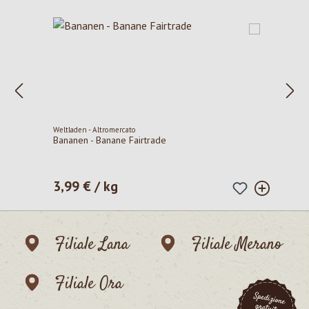
Weltladen - Altromercato
Bananen - Banane Fairtrade
3,99 € / kg
Prezzo normale:
Filiale Lana
Filiale Merano
Filiale Ora