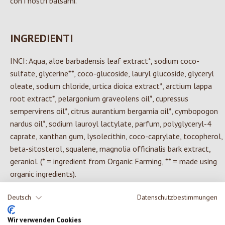
con i nostri balsami.
INGREDIENTI
INCI: Aqua, aloe barbadensis leaf extract*, sodium coco-
sulfate, glycerine**, coco-glucoside, lauryl glucoside, glyceryl
oleate, sodium chloride, urtica dioica extract*, arctium lappa
root extract*, pelargonium graveolens oil*, cupressus
sempervirens oil*, citrus aurantium bergamia oil*, cymbopogon
nardus oil*, sodium lauroyl lactylate, parfum, polyglyceryl-4
caprate, xanthan gum, lysolecithin, coco-caprylate, tocopherol,
beta-sitosterol, squalene, magnolia officinalis bark extract,
geraniol. (* = ingredient from Organic Farming, ** = made using
organic ingredients).
Deutsch
Datenschutzbestimmungen
Wir verwenden Cookies
0 di 0 valutazioni