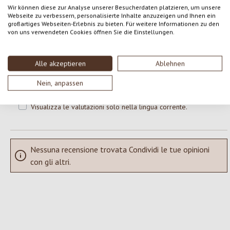
Wir können diese zur Analyse unserer Besucherdaten platzieren, um unsere
Webseite zu verbessern, personalisierte Inhalte anzuzeigen und Ihnen ein
großartiges Webseiten-Erlebnis zu bieten. Für weitere Informationen zu den
Formula una valutazione!
Valutazione media di 0 su 5 stelle
von uns verwendeten Cookies öffnen Sie die Einstellungen.
Condividi le tue esperienze con il prodotto con altri clienti.
Alle akzeptieren
Ablehnen
SCRIVERE UNA RECENSIONE
Nein, anpassen
Visualizza le valutazioni solo nella lingua corrente.
Nessuna recensione trovata Condividi le tue opinioni
con gli altri.