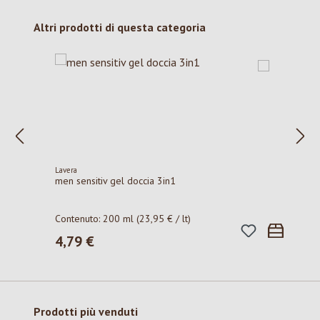
Salta la galleria dei prodotti
Altri prodotti di questa categoria
Lavera
men sensitiv gel doccia 3in1
Contenuto:
200 ml
(23,95 € / lt)
4,79 €
Prezzo normale:
Salta la galleria dei prodotti
Prodotti più venduti