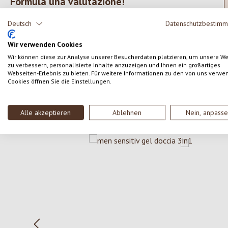
Formula una valutazione!
Valutazione media di 0 su 5 stelle
Condividi le tue esperienze con il prodotto con altri
Deutsch
Datenschutzbestim
clienti.
Wir verwenden Cookies
Wir können diese zur Analyse unserer Besucherdaten platzieren, um unsere W
SCRIVERE UNA RECENSIONE
zu verbessern, personalisierte Inhalte anzuzeigen und Ihnen ein großartiges
Webseiten-Erlebnis zu bieten. Für weitere Informationen zu den von uns verwe
Cookies öffnen Sie die Einstellungen.
Alle akzeptieren
Ablehnen
Nein, anpass
Salta la galleria dei prodotti