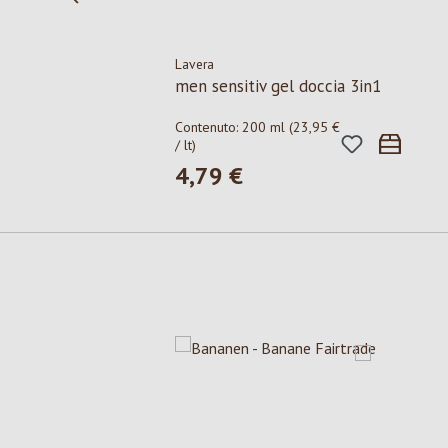
Lavera
men sensitiv gel doccia 3in1
Contenuto:
200 ml
(23,95 €
/ lt)
4,79 €
Prezzo normale:
Salta la galleria dei prodotti