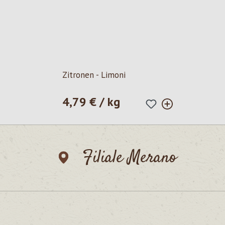
Zitronen - Limoni
4,79 € / kg
Prezzo normale:
Filiale Merano