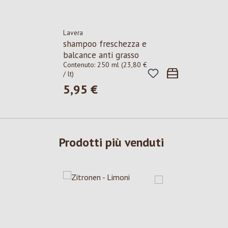
Lavera
shampoo freschezza e
balcance anti grasso
Contenuto:
250 ml
(23,80 €
/ lt)
5,95 €
Prezzo normale:
Prodotti più venduti