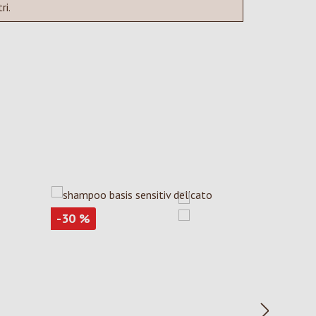
ri.
Sconto
-30
%