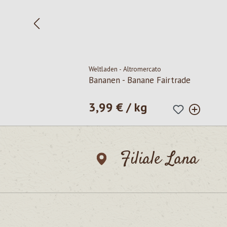
Weltladen - Altromercato
Bananen - Banane Fairtrade
3,99 € / kg
Prezzo normale:
Filiale Lana