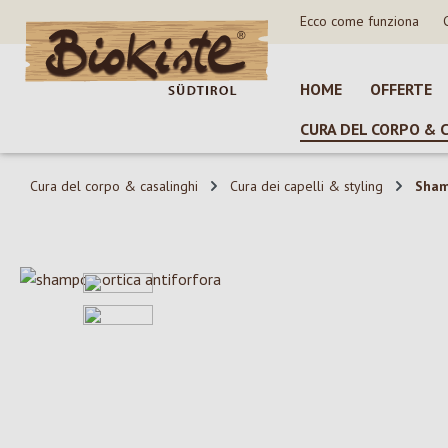
Ecco come funziona
sa al contenuto principale
Salta alla ricerca
Passa alla navigazione principale
HOME
OFFERTE
CURA DEL CORPO & 
Cura del corpo & casalinghi
Cura dei capelli & styling
Sha
Salta la galleria di immagini