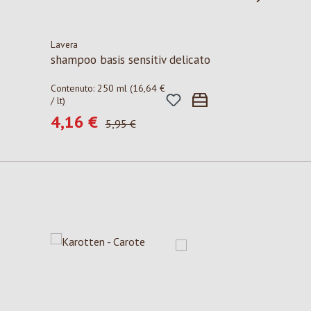
Lavera
shampoo basis sensitiv delicato
Contenuto:
250 ml
(16,64 €
/ lt)
4,16 €
Prezzo di vendita:
Prezzo normale:
5,95 €