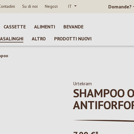
Contadini
Su di noi
Negozi
IT
Domande?
CASSETTE
ALIMENTI
BEVANDE
CASALINGHI
ALTRO
PRODOTTI NUOVI
mpoo
Urtekram
SHAMPOO O
ANTIFORFO