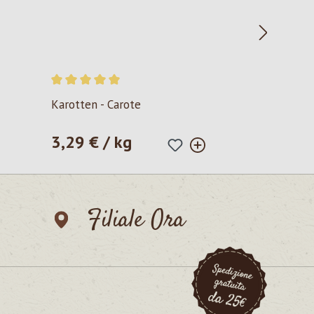
Valutazione media di 5 su 5 stelle
Karotten - Carote
3,29 € / kg
Prezzo normale:
Filiale Ora