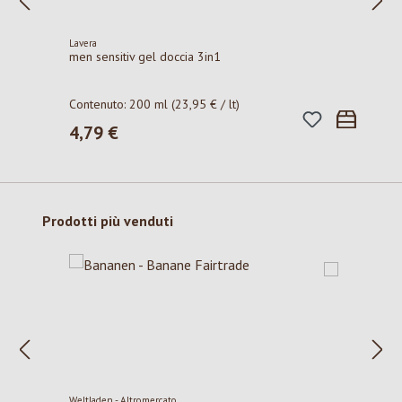
Lavera
men sensitiv gel doccia 3in1
Contenuto:
200 ml
(23,95 € / lt)
4,79 €
Prezzo normale:
Salta la galleria dei prodotti
Prodotti più venduti
Weltladen - Altromercato