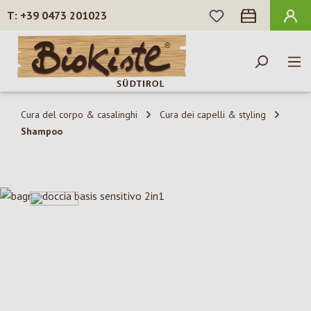
HAI 0 ARTICOLI N
+39 0473 201023
Passa al contenuto principale
Cura del corpo & casalinghi
Cura dei capelli & styling
Shampoo
Salta la galleria di immagini