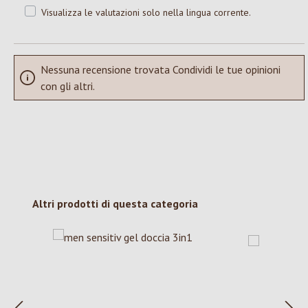
Visualizza le valutazioni solo nella lingua corrente.
Nessuna recensione trovata Condividi le tue opinioni
con gli altri.
Salta la galleria dei prodotti
Altri prodotti di questa categoria