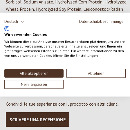
Sorbitol, Sodium Anisate, Hydrolyzed Corn Protein, Hydrolyzed
Wheat Protein, Hydrolyzed Soy Protein, Leuconostoc/Radish
Root Ferment Filtrate, Levulinic Acid, Lactic Acid, Sodium
Deutsch
Datenschutzbestimmungen
Levulinate, Tocopherol, Hydrogenated Palm Glycerides Citrate,
Lecithin, Ascorbyl Palmitate, Fragrance (Parfum)**, Limonene**,
Wir verwenden Cookies
Linalool**, Citronellol**, Geraniol** *ingredients from certified
Wir können diese zur Analyse unserer Besucherdaten platzieren, um unsere
organic agriculture **from natural essential oils
Webseite zu verbessern, personalisierte Inhalte anzuzeigen und Ihnen ein
großartiges Webseiten-Erlebnis zu bieten. Für weitere Informationen zu den
von uns verwendeten Cookies öffnen Sie die Einstellungen.
Alle akzeptieren
Ablehnen
0 di 0 valutazioni
Nein, anpassen
Formula una valutazione!
Valutazione media di 0 su 5 stelle
Condividi le tue esperienze con il prodotto con altri clienti.
SCRIVERE UNA RECENSIONE