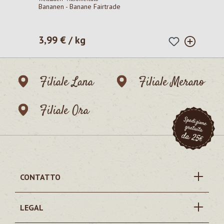
Bananen - Banane Fairtrade
3,99 € / kg
Prezzo normale:
Filiale Lana
Filiale Merano
Filiale Ora
CONTATTO
LEGAL