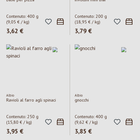
Contenuto:
400 g
Contenuto:
200 g
(9,05 € / kg)
(18,95 € / kg)
Prezzo normale:
3,62 €
Prezzo normale:
3,79 €
Albio
Albio
Ravioli al farro agli spinaci
gnocchi
Contenuto:
250 g
Contenuto:
400 g
(15,80 € / kg)
(9,62 € / kg)
Prezzo normale:
3,95 €
Prezzo normale:
3,85 €