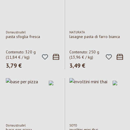
Donaustrudel
NATURATA
pasta sfoglia fresca
lasagne pasta di farro bianca
Contenuto:
320 g
Contenuto:
250 g
(11,84 € / kg)
(13,96 € / kg)
Prezzo normale:
3,79 €
Prezzo normale:
3,49 €
Donaustrudel
SOTO
base per pizza
involtini mini thai