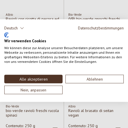
Albio
Bio-Verde
Ravioli con ricotta di pecora ed
(VB) bio-verde gnocchi freschi
erbette
di farro
Deutsch
Datenschutzbestimmungen
Contenuto:
250 g
Contenuto:
400 g
(17,20 € / kg)
(11,22 € / kg)
Wir verwenden Cookies
Prezzo normale:
4,30 €
Prezzo normale:
4,49 €
Wir können diese zur Analyse unserer Besucherdaten platzieren, um unsere
Webseite zu verbessern, personalisierte Inhalte anzuzeigen und Ihnen ein
großartiges Webseiten-Erlebnis zu bieten. Für weitere Informationen zu den
von uns verwendeten Cookies öffnen Sie die Einstellungen.
Alle akzeptieren
Ablehnen
Nein, anpassen
Bio-Verde
Albio
bio-verde ravioli freschi rucola
Ravioli al brasato di seitan
spinaci
vegan
Contenuto:
250 g
Contenuto:
250 g