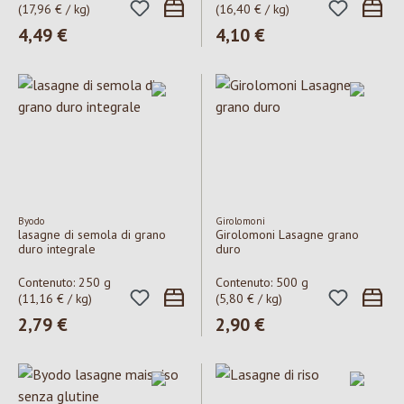
(17,96 € / kg)
(16,40 € / kg)
Prezzo normale:
4,49 €
Prezzo normale:
4,10 €
Byodo
Girolomoni
lasagne di semola di grano
Girolomoni Lasagne grano
duro integrale
duro
Contenuto:
250 g
Contenuto:
500 g
(11,16 € / kg)
(5,80 € / kg)
Prezzo normale:
2,79 €
Prezzo normale:
2,90 €