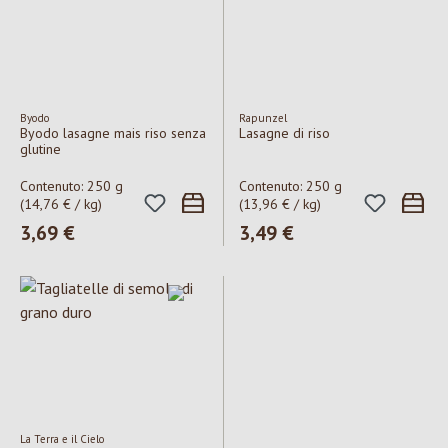
Byodo
Rapunzel
Byodo lasagne mais riso senza
Lasagne di riso
glutine
Contenuto:
250 g
Contenuto:
250 g
(14,76 € / kg)
(13,96 € / kg)
Prezzo normale:
3,69 €
Prezzo normale:
3,49 €
La Terra e il Cielo