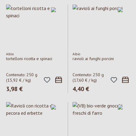
Albio
Albio
tortelloni ricotta e spinaci
ravioli ai funghi porcini
Contenuto:
250 g
Contenuto:
250 g
(15,92 € / kg)
(17,60 € / kg)
Prezzo normale:
3,98 €
Prezzo normale:
4,40 €