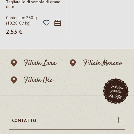
Tagliatelle di semola di grano
duro
Contenuto:
250 g
(10,20 € / kg)
Prezzo normale:
2,55 €
Filiale Lana
Filiale Merano
Filiale Ora
CONTATTO