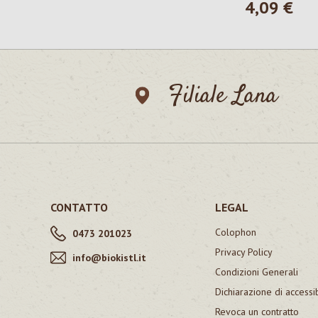
4,09 €
Prezzo norma
Filiale Lana
CONTATTO
LEGAL
Colophon
0473 201023
Privacy Policy
info@biokistl.it
Condizioni Generali
Dichiarazione di accessib
Revoca un contratto