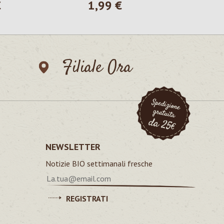
€
1,99 €
ormale:
Prezzo normale:
Filiale Ora
NEWSLETTER
Notizie BIO settimanali fresche
REGISTRATI