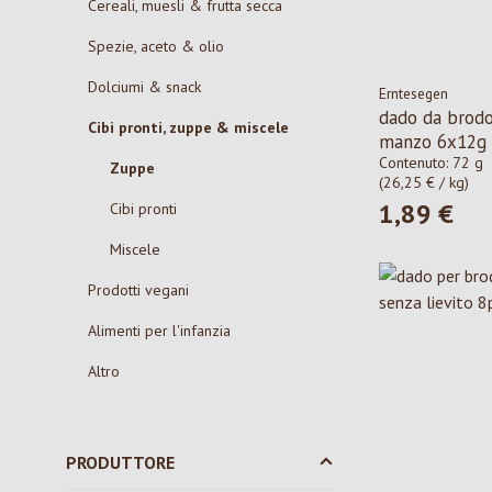
Cereali, muesli & frutta secca
Spezie, aceto & olio
Dolciumi & snack
Erntesegen
dado da brodo
Cibi pronti, zuppe & miscele
manzo 6x12g
Contenuto:
72 g
Zuppe
(26,25 € / kg)
1,89 €
Cibi pronti
Prezzo norma
Miscele
Prodotti vegani
Alimenti per l'infanzia
Altro
PRODUTTORE