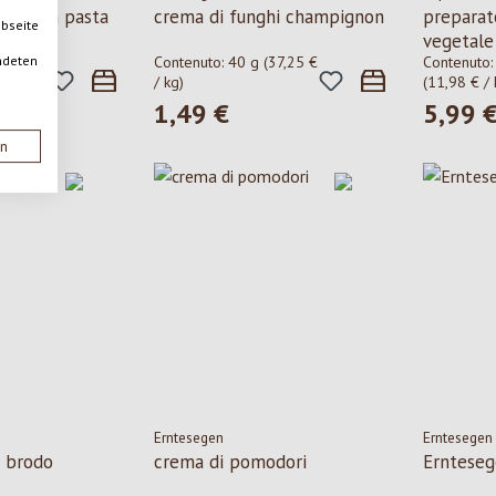
ollo con pasta
crema di funghi champignon
preparat
ebseite
vegetale
ndeten
(40,27 €
Contenuto:
40 g
(37,25 €
Contenuto
/ kg)
(11,98 € / 
1,49 €
5,99 
le:
Prezzo normale:
Prezzo n
en
Erntesegen
Erntesegen
r brodo
crema di pomodori
Ernteseg