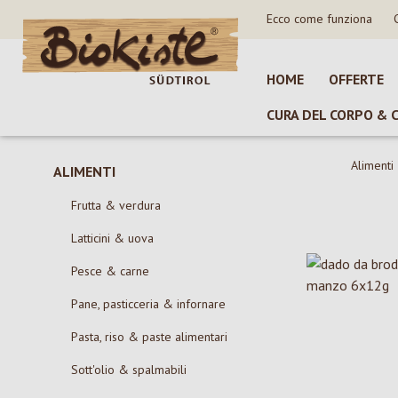
Ecco come funziona
sa al contenuto principale
Salta alla ricerca
Passa alla navigazione principale
HOME
OFFERTE
CURA DEL CORPO & 
Alimenti
ALIMENTI
Frutta & verdura
Latticini & uova
Pesce & carne
Pane, pasticceria & infornare
Pasta, riso & paste alimentari
Sott'olio & spalmabili