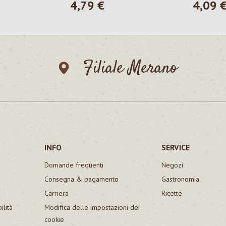
4,79 €
4,09 
le:
Prezzo normale:
Prezzo n
Filiale Merano
INFO
SERVICE
Domande frequenti
Negozi
Consegna & pagamento
Gastronomia
Carriera
Ricette
ilità
Modifica delle impostazioni dei
cookie