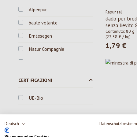
Alpenpur
Rapunzel
dado per brod
baule volante
senza lievito 
Contenuto:
80 g
Erntesegen
(22,38 € / kg)
1,79 €
Prezzo norma
Natur Compagnie
Ostermühle
Rapunzel
CERTIFICAZIONI
UE-Bio
Deutsch
Datenschutzbestim
UNITÁ
Erntesegen
Wir verwenden Cookies