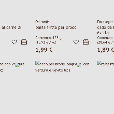
Ostermühle
Erntesegen
 al carne di
pasta fritta per brodo
dado da 
6x11g
Contenuto:
125 g
Contenuto
(15,92 € / kg)
(28,64 € / 
1,99 €
1,89 
le:
Prezzo normale:
Prezzo n