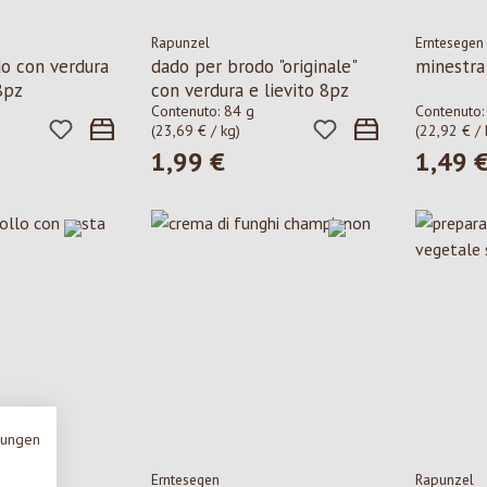
Rapunzel
Erntesegen
o con verdura
dado per brodo "originale"
minestra 
8pz
con verdura e lievito 8pz
Contenuto:
84 g
Contenuto
(23,69 € / kg)
(22,92 € / 
1,99 €
1,49 
le:
Prezzo normale:
Prezzo n
mungen
Erntesegen
Rapunzel