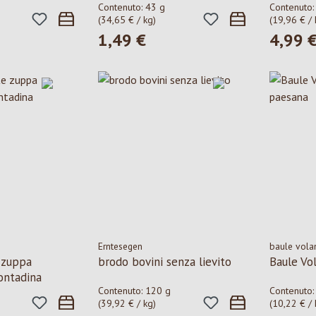
Contenuto:
43 g
Contenuto
(34,65 € / kg)
(19,96 € / 
1,49 €
4,99 
le:
Prezzo normale:
Prezzo n
Erntesegen
baule vola
 zuppa
brodo bovini senza lievito
Baule Vo
contadina
Contenuto:
120 g
Contenuto
(39,92 € / kg)
(10,22 € / 