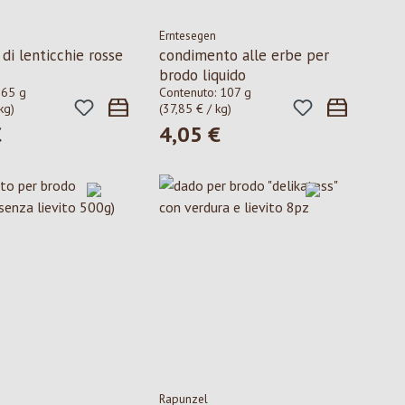
Erntesegen
di lenticchie rosse
condimento alle erbe per
brodo liquido
:
65 g
Contenuto:
107 g
kg)
(37,85 € / kg)
€
4,05 €
ormale:
Prezzo normale:
Rapunzel