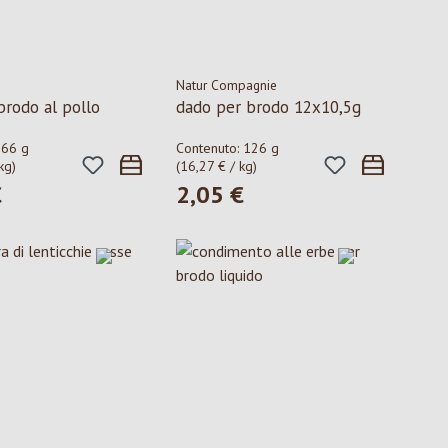
Natur Compagnie
brodo al pollo
dado per brodo 12x10,5g
:
66 g
Contenuto:
126 g
kg)
(16,27 € / kg)
€
2,05 €
ormale:
Prezzo normale: