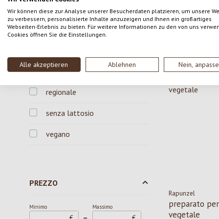
minestra di p
Wir können diese zur Analyse unserer Besucherdaten platzieren, um unsere W
pezzi
zu verbessern, personalisierte Inhalte anzuzeigen und Ihnen ein großartiges
Webseiten-Erlebnis zu bieten. Für weitere Informationen zu den von uns verwe
Contenuto:
37 g
Cookies öffnen Sie die Einstellungen.
/ kg)
1,49 €
Prezzo norma
CARATTERISTICHE
Alle akzeptieren
Ablehnen
Nein, anpass
regionale
senza lattosio
vegano
PREZZO
Rapunzel
preparato pe
Minimo
Massimo
vegetale
–
€
€