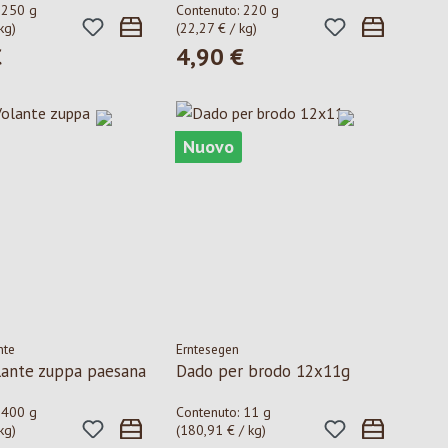
:
250 g
Contenuto:
220 g
kg)
(22,27 € / kg)
€
4,90 €
ormale:
Prezzo normale:
Nuovo
nte
Erntesegen
lante zuppa paesana
Dado per brodo 12x11g
:
400 g
Contenuto:
11 g
kg)
(180,91 € / kg)