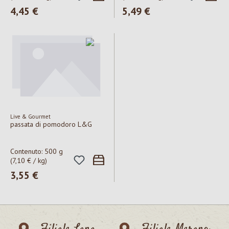
Prezzo normale:
4,45 €
Prezzo normale:
5,49 €
Live & Gourmet
passata di pomodoro L&G
Contenuto:
500 g
(7,10 € / kg)
Prezzo normale:
3,55 €