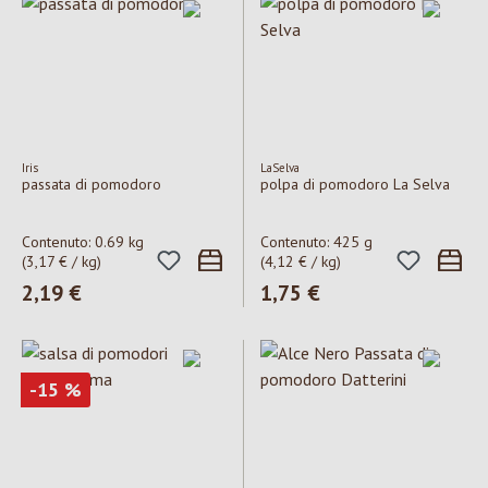
Iris
LaSelva
passata di pomodoro
polpa di pomodoro La Selva
Contenuto:
0.69 kg
Contenuto:
425 g
(3,17 € / kg)
(4,12 € / kg)
Prezzo normale:
2,19 €
Prezzo normale:
1,75 €
Sconto
-15
%