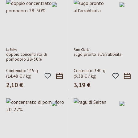
LaSelva
Fam. Ciarlo
doppio concentrato di
sugo pronto all'arrabbiata
pomodoro 28-30%
Contenuto:
145 g
Contenuto:
340 g
(14,48 € / kg)
(9,38 € / kg)
Prezzo normale:
2,10 €
Prezzo normale:
3,19 €