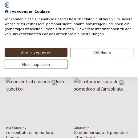
Wir verwenden Cookies
Wir können diese zur Analyse unserer Besucherdaten platzieren, um unsere
Webseite zu verbessern, personalisierte Inhalte anzuzeigen und Ihnen ein
großartiges Webseiten-Erlebnis zu bieten. Für weitere Informationen zu den
Zwergenwiese
LaSelva
Valutazione media di 5 su 5 stelle
Soul Kitchen Chili senza Carne
salsa con capperi La Selva
von uns verwendeten Cookies öffnen Sie die Einstellungen.
Contenuto:
370 g
Contenuto:
280 g
Alle akzeptieren
Ablehnen
(8,89 € / kg)
(9,82 € / kg)
Prezzo normale:
3,29 €
Prezzo normale:
2,75 €
Nein, anpassen
Bio Company
Girolomoni
concentrato di pomodoro
Girolomoni sugo di pomodoro
tubetto
all'arrabbiata