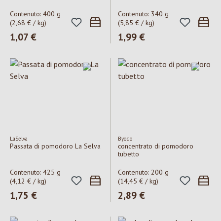
Contenuto:
400 g
Contenuto:
340 g
(2,68 € / kg)
(5,85 € / kg)
Prezzo normale:
1,07 €
Prezzo normale:
1,99 €
LaSelva
Byodo
Passata di pomodoro La Selva
concentrato di pomodoro
tubetto
Contenuto:
425 g
Contenuto:
200 g
(4,12 € / kg)
(14,45 € / kg)
Prezzo normale:
1,75 €
Prezzo normale:
2,89 €