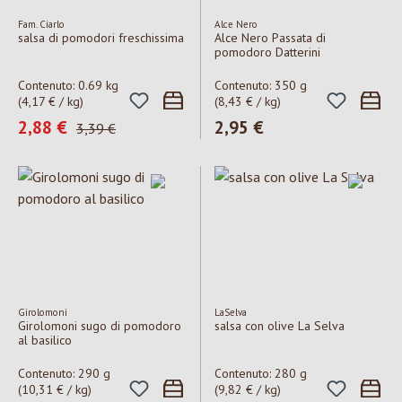
Fam. Ciarlo
Alce Nero
salsa di pomodori freschissima
Alce Nero Passata di
pomodoro Datterini
Contenuto:
0.69 kg
Contenuto:
350 g
(4,17 € / kg)
(8,43 € / kg)
Prezzo di vendita:
2,88 €
Prezzo normale:
2,95 €
Prezzo normale:
3,39 €
Girolomoni
LaSelva
Girolomoni sugo di pomodoro
salsa con olive La Selva
al basilico
Contenuto:
290 g
Contenuto:
280 g
(10,31 € / kg)
(9,82 € / kg)