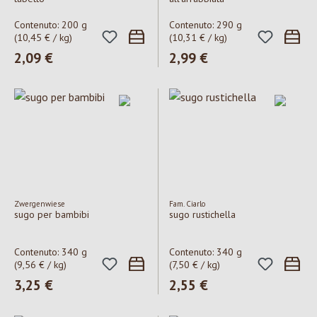
Contenuto:
200 g
Contenuto:
290 g
(10,45 € / kg)
(10,31 € / kg)
Prezzo normale:
2,09 €
Prezzo normale:
2,99 €
Zwergenwiese
Fam. Ciarlo
sugo per bambibi
sugo rustichella
Contenuto:
340 g
Contenuto:
340 g
(9,56 € / kg)
(7,50 € / kg)
Prezzo normale:
3,25 €
Prezzo normale:
2,55 €