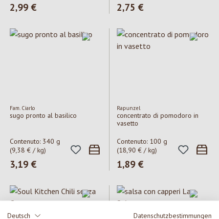
Prezzo normale:
2,99 €
Prezzo normale:
2,75 €
Fam. Ciarlo
Rapunzel
sugo pronto al basilico
concentrato di pomodoro in
vasetto
Contenuto:
340 g
Contenuto:
100 g
(9,38 € / kg)
(18,90 € / kg)
Prezzo normale:
3,19 €
Prezzo normale:
1,89 €
Deutsch
Datenschutzbestimmungen