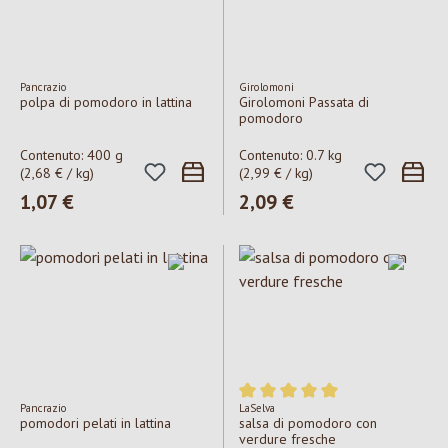
Pancrazio
Girolomoni
polpa di pomodoro in lattina
Girolomoni Passata di
pomodoro
Contenuto:
400 g
Contenuto:
0.7 kg
(2,68 € / kg)
(2,99 € / kg)
Prezzo normale:
1,07 €
Prezzo normale:
2,09 €
Pancrazio
LaSelva
Valutazione media di 5 su 5 ste
pomodori pelati in lattina
salsa di pomodoro con
verdure fresche