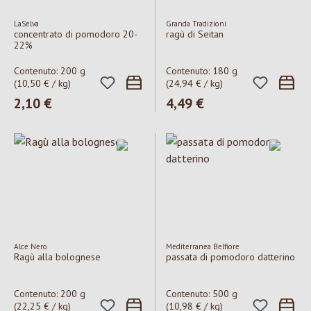
LaSelva
Granda Tradizioni
concentrato di pomodoro 20-
ragù di Seitan
22%
Contenuto:
200 g
Contenuto:
180 g
(10,50 € / kg)
(24,94 € / kg)
Prezzo normale:
2,10 €
Prezzo normale:
4,49 €
Alce Nero
Mediterranea Belfiore
Ragù alla bolognese
passata di pomodoro datterino
Contenuto:
200 g
Contenuto:
500 g
(22,25 € / kg)
(10,98 € / kg)