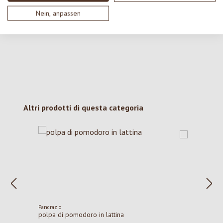
Nessuna recensione trovata Condividi le tue opinioni
Nein, anpassen
con gli altri.
Salta la galleria dei prodotti
Altri prodotti di questa categoria
Pancrazio
polpa di pomodoro in lattina