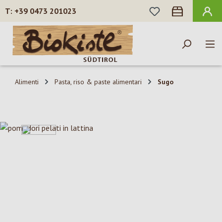
HAI 0 ARTICOLI N
+39 0473 201023
Passa al contenuto principale
Alimenti
Pasta, riso & paste alimentari
Sugo
Salta la galleria di immagini