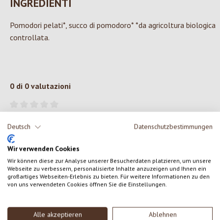
INGREDIENTI
Pomodori pelati*, succo di pomodoro* *da agricoltura biologica
controllata.
0 di 0 valutazioni
Formula una valutazione!
Valutazione media di 0 su 5 stelle
Deutsch
Datenschutzbestimmungen
Condividi le tue esperienze con il prodotto con altri clienti.
Wir verwenden Cookies
Wir können diese zur Analyse unserer Besucherdaten platzieren, um unsere
SCRIVERE UNA RECENSIONE
Webseite zu verbessern, personalisierte Inhalte anzuzeigen und Ihnen ein
großartiges Webseiten-Erlebnis zu bieten. Für weitere Informationen zu den
von uns verwendeten Cookies öffnen Sie die Einstellungen.
Visualizza le valutazioni solo nella lingua corrente.
Alle akzeptieren
Ablehnen