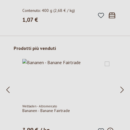
Contenuto:
400 g
(2,68 € / kg)
1,07 €
Prezzo normale:
Salta la galleria dei prodotti
Prodotti più venduti
Weltladen - Altromercato
Bananen - Banane Fairtrade
3,99 € / kg
Prezzo normale: