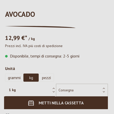
AVOCADO
12,99 €*
/ kg
Prezzi incl. IVA più costi di spedizione
Disponibile, tempi di consegna: 2-5 giorni
Seleziona
Unitá
grammi
kg
pezzi
METTI NELLA CASSETTA