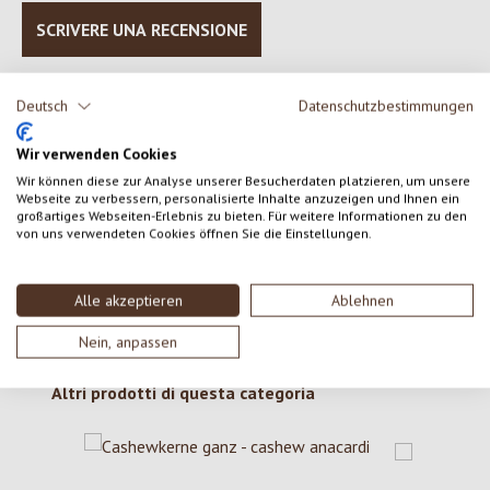
SCRIVERE UNA RECENSIONE
Visualizza le valutazioni solo nella lingua corrente.
Deutsch
Datenschutzbestimmungen
Wir verwenden Cookies
Nessuna recensione trovata Condividi le tue opinioni
Wir können diese zur Analyse unserer Besucherdaten platzieren, um unsere
Webseite zu verbessern, personalisierte Inhalte anzuzeigen und Ihnen ein
con gli altri.
großartiges Webseiten-Erlebnis zu bieten. Für weitere Informationen zu den
von uns verwendeten Cookies öffnen Sie die Einstellungen.
Alle akzeptieren
Ablehnen
Nein, anpassen
Salta la galleria dei prodotti
Altri prodotti di questa categoria