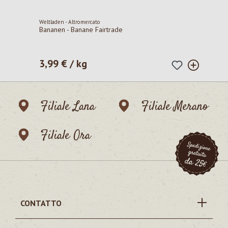
Weltladen - Altromercato
Bananen - Banane Fairtrade
3,99 € / kg
Prezzo normale:
Filiale Lana
Filiale Merano
Filiale Ora
CONTATTO