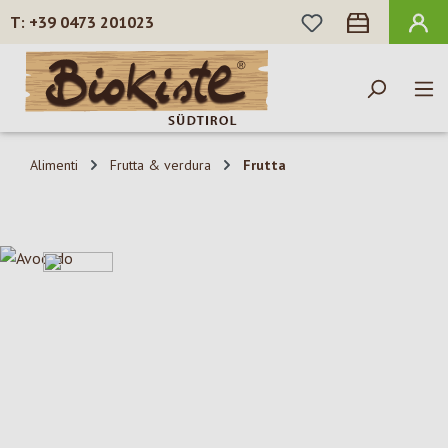
HAI 0 ARTICOLI N
+39 0473 201023
Passa al contenuto principale
Alimenti
Frutta & verdura
Frutta
Salta la galleria di immagini