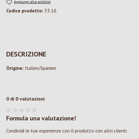
Aggiungi alla wishlist
Codice prodotto:
33.16
DESCRIZIONE
Origine:
Italien/Spanien
0 di 0 valutazioni
Formula una valutazione!
Valutazione media di 0 su 5 stelle
Condividi le tue esperienze con il prodotto con altri clienti.