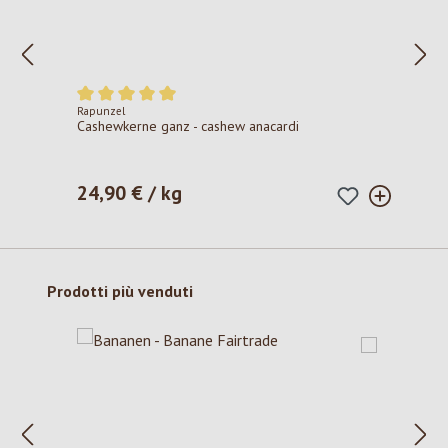
Rapunzel
Valutazione media di 5 su 5 stelle
Cashewkerne ganz - cashew anacardi
24,90 € / kg
Prezzo normale:
Salta la galleria dei prodotti
Prodotti più venduti