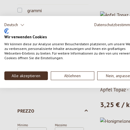
grammi
kg
Deutsch
Datenschutzbestim
mazzo
Wir verwenden Cookies
Wir können diese zur Analyse unserer Besucherdaten platzieren, um unsere W
pezzi
zu verbessern, personalisierte Inhalte anzuzeigen und Ihnen ein großartiges
Webseiten-Erlebnis zu bieten. Für weitere Informationen zu den von uns verwe
Cookies öffnen Sie die Einstellungen.
vaschette
CARATTERISTICHE
Alle akzeptieren
Ablehnen
Nein, anpass
regionale
VIP
Äpfel Topaz -
3,25 € / 
Prezzo norma
PREZZO
Minimo
Massimo