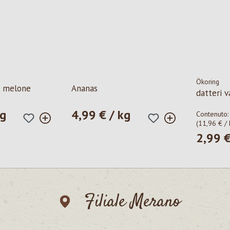
Ökoring
- melone
Ananas
datteri 
kg
4,99 € / kg
le:
Prezzo normale:
Contenuto
(11,96 € / 
2,99 
Prezzo n
Filiale Merano