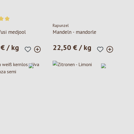
Rapunzel
e media di 5 su 5 stelle
fusi medjool
Mandeln - mandorle
€ / kg
22,50 € / kg
ormale:
Prezzo normale: