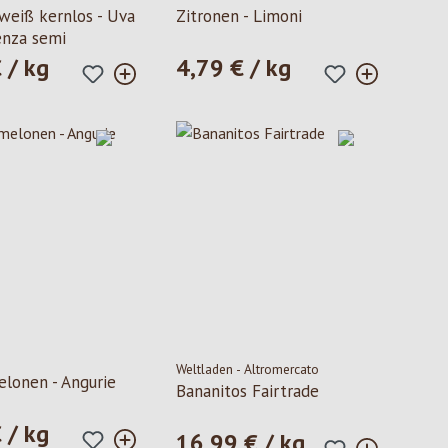
weiß kernlos - Uva
Zitronen - Limoni
enza semi
 / kg
4,79 € / kg
ormale:
Prezzo normale:
Weltladen - Altromercato
lonen - Angurie
Bananitos Fairtrade
 / kg
ormale:
16,99 € / kg
Prezzo normale: