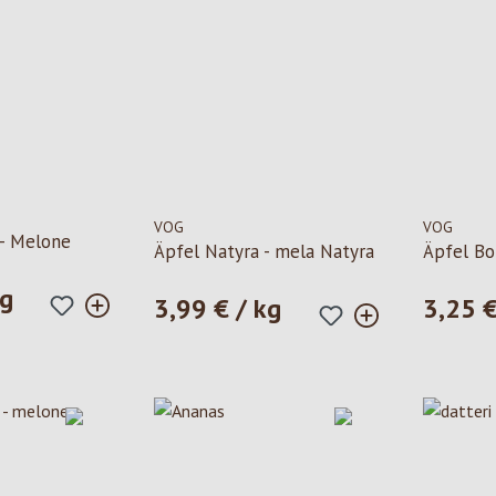
VOG
VOG
- Melone
Äpfel Natyra - mela Natyra
Äpfel Bo
kg
le:
3,99 € / kg
3,25 €
Prezzo normale:
Prezzo n