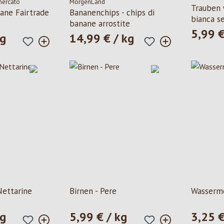
mercato
MorgenLand
Valutazione media di 5 su 5 stelle
Trauben 
ane Fairtrade
Bananenchips - chips di
bianca s
banane arrostite
5,99 €
Prezzo n
kg
14,99 € / kg
le:
Prezzo normale:
Nettarine
Birnen - Pere
Wasserme
kg
5,99 € / kg
3,25 €
le:
Prezzo normale:
Prezzo n