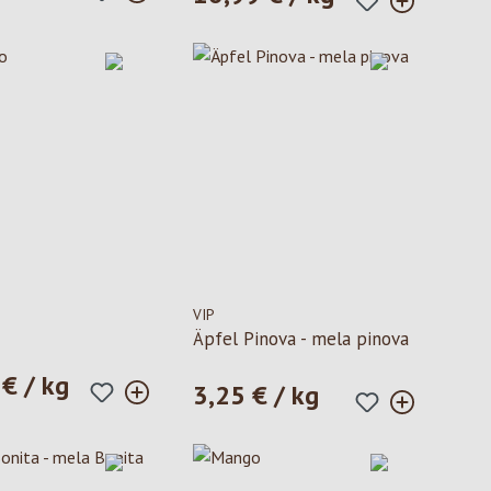
VIP
Äpfel Pinova - mela pinova
€ / kg
ormale:
3,25 € / kg
Prezzo normale: