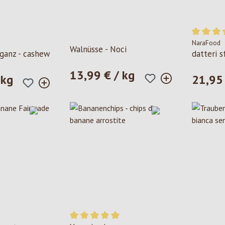
NaraFood
ia di 5 su 5 stelle
Valutazion
Walnüsse - Noci
ganz - cashew
datteri s
13,99 € / kg
Prezzo normale:
 kg
21,95 
le:
Prezzo n