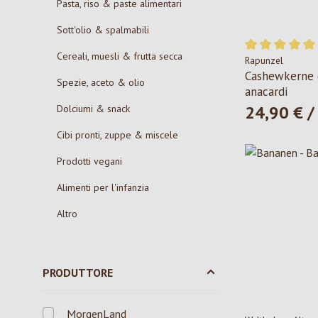
Pasta, riso & paste alimentari
Sott'olio & spalmabili
Cereali, muesli & frutta secca
Rapunzel
Valutazione med
Cashewkerne 
Spezie, aceto & olio
anacardi
24,90 € /
Dolciumi & snack
Prezzo norma
Cibi pronti, zuppe & miscele
Prodotti vegani
Alimenti per l'infanzia
Altro
PRODUTTORE
MorgenLand