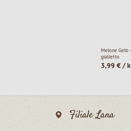
Melone Gelb 
gialletto
3,99 € / 
Prezzo norma
Filiale Lana