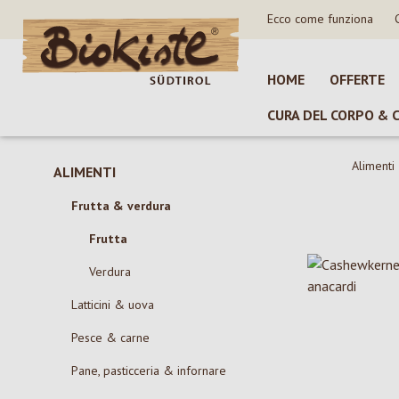
Ecco come funziona
sa al contenuto principale
Salta alla ricerca
Passa alla navigazione principale
HOME
OFFERTE
CURA DEL CORPO & 
Alimenti
ALIMENTI
Frutta & verdura
Frutta
Verdura
Latticini & uova
Pesce & carne
Pane, pasticceria & infornare