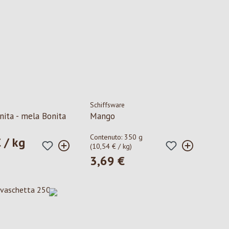
Schiffsware
nita - mela Bonita
Mango
Contenuto:
350 g
 / kg
ormale:
(10,54 € / kg)
3,69 €
Prezzo normale: