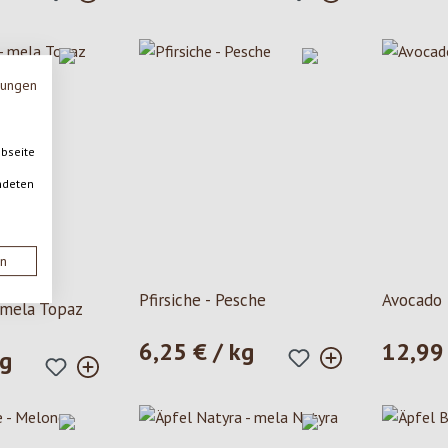
mungen
ebseite
ndeten
en
Pfirsiche - Pesche
Avocado
 mela Topaz
6,25 € / kg
12,99 
Prezzo normale:
Prezzo n
kg
le: