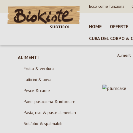
Ecco come funziona
sa al contenuto principale
Salta alla ricerca
Passa alla navigazione principale
HOME
OFFERTE
CURA DEL CORPO & 
Alimenti
ALIMENTI
Frutta & verdura
Latticini & uova
Pesce & carne
Pane, pasticceria & infornare
Pasta, riso & paste alimentari
Sott'olio & spalmabili