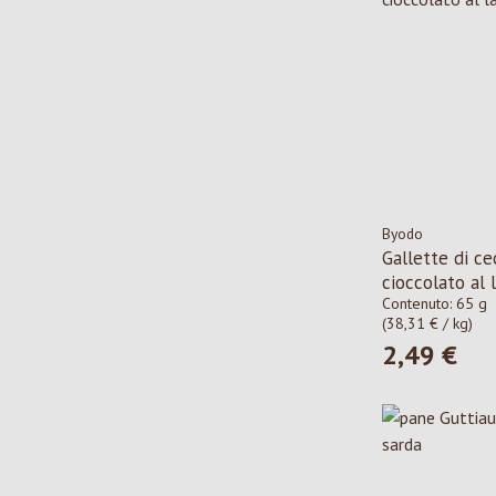
Byodo
Gallette di ce
cioccolato al 
Contenuto:
65 g
(38,31 € / kg)
2,49 €
Prezzo norma