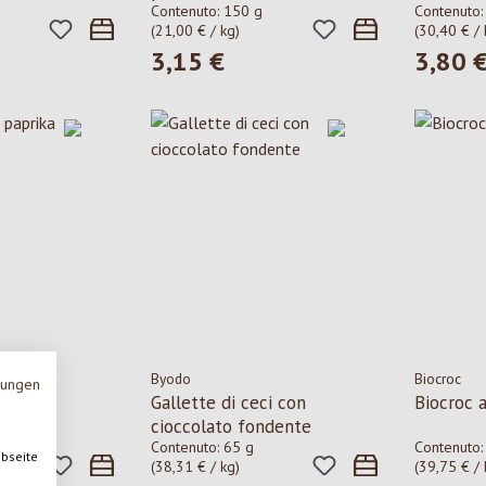
Contenuto:
150 g
Contenuto
(21,00 € / kg)
(30,40 € / 
3,15 €
3,80 
le:
Prezzo normale:
Prezzo n
Byodo
Biocroc
mungen
paprika
Gallette di ceci con
Biocroc a
cioccolato fondente
Contenuto:
65 g
Contenuto
ebseite
(38,31 € / kg)
(39,75 € / 