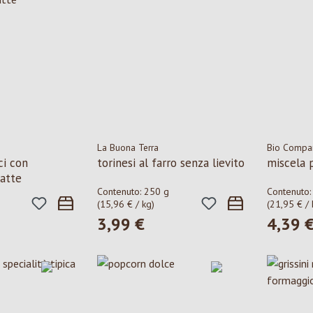
La Buona Terra
Bio Compa
ci con
torinesi al farro senza lievito
miscela 
latte
Contenuto:
250 g
Contenuto
(15,96 € / kg)
(21,95 € / 
3,99 €
4,39 
le:
Prezzo normale:
Prezzo n