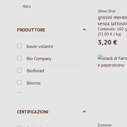
Altro
Ultner Brot
grissini meran
senza lattosio
Contenuto:
100 g
PRODUTTORE
(32,00 € / kg)
3,20 €
Prezzo norma
baule volante
Bio Company
BioBread
Biocroc
Byodo
Dolciaria Duegi-Giorietto
CERTIFICAZIONI
ErdmannHAUSER
Sommer