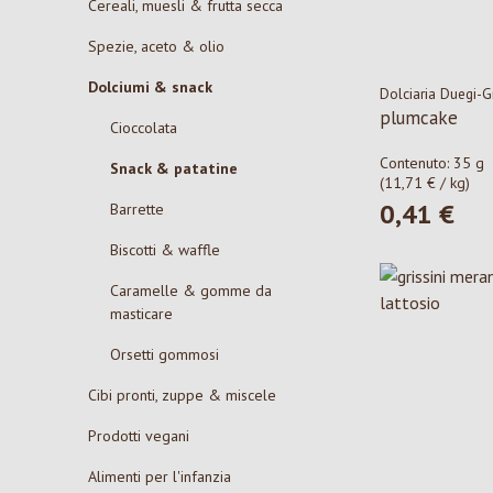
Cereali, muesli & frutta secca
Spezie, aceto & olio
Dolciumi & snack
Dolciaria Duegi-Gi
plumcake
Cioccolata
Contenuto:
35 g
Snack & patatine
(11,71 € / kg)
0,41 €
Barrette
Prezzo norma
Biscotti & waffle
Caramelle & gomme da
masticare
Orsetti gommosi
Cibi pronti, zuppe & miscele
Prodotti vegani
Alimenti per l'infanzia