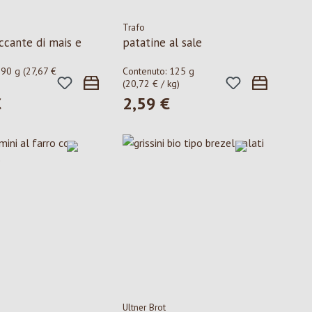
Trafo
ccante di mais e
patatine al sale
:
90 g
(27,67 €
Contenuto:
125 g
(20,72 € / kg)
€
2,59 €
ormale:
Prezzo normale:
Ultner Brot