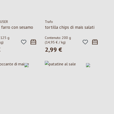
AUSER
Trafo
i farro con sesamo
tortilla chips di mais salati
:
125 g
Contenuto:
200 g
kg)
(14,95 € / kg)
€
2,99 €
ormale:
Prezzo normale: