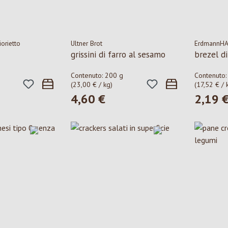
orietto
Ultner Brot
ErdmannH
grissini di farro al sesamo
brezel d
Contenuto:
200 g
Contenuto
(23,00 € / kg)
(17,52 € / 
4,60 €
2,19 
le:
Prezzo normale:
Prezzo n