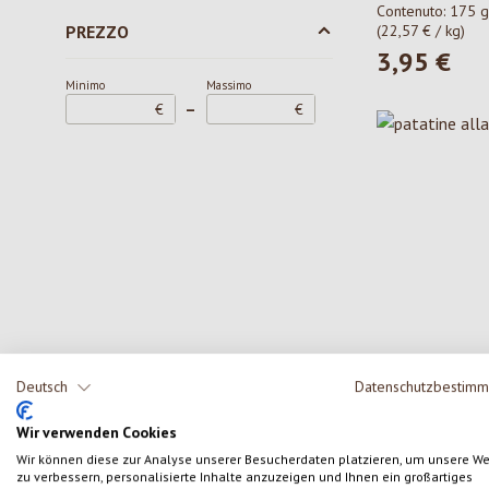
Contenuto:
175 g
PREZZO
(22,57 € / kg)
Trafo
3,95 €
Prezzo norma
Minimo
Massimo
Ultner Brot
–
€
€
FZ Organic Food
Deutsch
Datenschutzbestim
patatine alla 
Wir verwenden Cookies
Contenuto:
125 g
Wir können diese zur Analyse unserer Besucherdaten platzieren, um unsere W
(20,72 € / kg)
zu verbessern, personalisierte Inhalte anzuzeigen und Ihnen ein großartiges