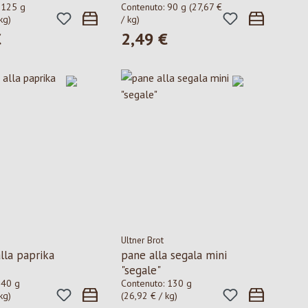
:
125 g
Contenuto:
90 g
(27,67 €
kg)
/ kg)
€
2,49 €
ormale:
Prezzo normale:
Ultner Brot
lla paprika
pane alla segala mini
"segale"
:
40 g
Contenuto:
130 g
kg)
(26,92 € / kg)