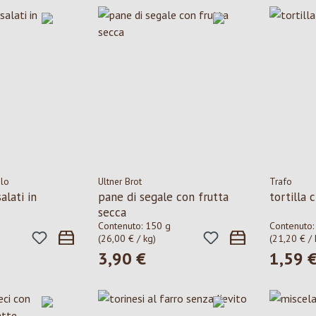
elo
Ultner Brot
Trafo
alati in
pane di segale con frutta
tortilla c
secca
Contenuto:
150 g
Contenuto
(26,00 € / kg)
(21,20 € / 
3,90 €
1,59 
le:
Prezzo normale:
Prezzo n