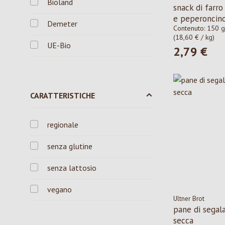
Bioland
snack di farro 
Fredos
e peperoncin
Demeter
Contenuto:
150 g
FZ Organic Food
(18,60 € / kg)
UE-Bio
2,79 €
Prezzo norma
Huober
Isolabio
Kräuterschlössl
CARATTERISTICHE
La Buona Terra
regionale
La Finestra sul cielo
senza glutine
Probios
senza lattosio
Profanter Naturbackstube
vegano
Ultner Brot
Rapunzel
pane di segal
secca
Sommer