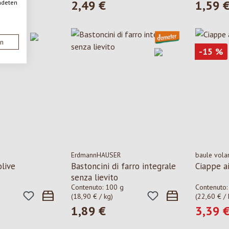
2,49 €
1,59 
ndeten
le:
Prezzo normale:
Prezzo n
en
Sco
-15
%
ErdmannHAUSER
baule vola
olive
Bastoncini di farro integrale
Ciappe ai
senza lievito
Contenuto:
100 g
Contenuto
(18,90 € / kg)
(22,60 € / 
1,89 €
3,39 
le:
Prezzo normale:
Prezzo d