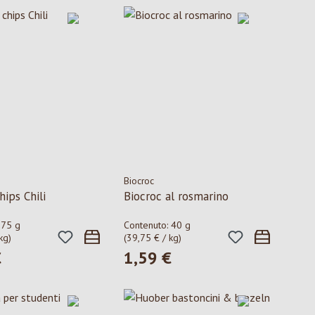
Biocroc
hips Chili
Biocroc al rosmarino
:
75 g
Contenuto:
40 g
kg)
(39,75 € / kg)
€
1,59 €
ormale:
Prezzo normale: