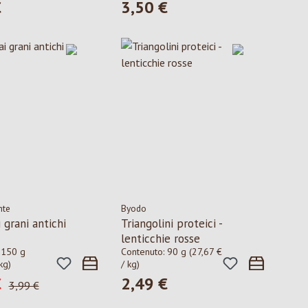
€
3,50 €
ormale:
Prezzo normale:
nto
nte
Byodo
 grani antichi
Triangolini proteici -
lenticchie rosse
:
150 g
Contenuto:
90 g
(27,67 €
kg)
/ kg)
€
2,49 €
i vendita:
Prezzo normale:
Prezzo normale:
3,99 €