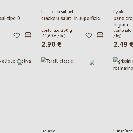
La Finestra sul cielo
Byodo
esi tipo 0
crackers salati in superficie
pane cro
legumi
Contenuto:
250 g
Contenuto
(11,60 € / kg)
/ kg)
2,90 €
2,49 
le:
Prezzo normale:
Prezzo n
Isolabio
Ultner Brot