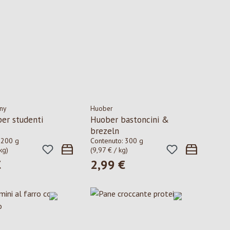
ny
Huober
per studenti
Huober bastoncini &
brezeln
:
200 g
Contenuto:
300 g
kg)
(9,97 € / kg)
€
2,99 €
ormale:
Prezzo normale: