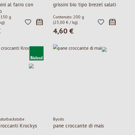
mini al farro con
grissini bio tipo brezel salati
o
:
150 g
Contenuto:
200 g
kg)
(23,00 € / kg)
€
4,60 €
ormale:
Prezzo normale:
Naturbackstube
Byodo
croccanti Krockys
pane croccante di mais