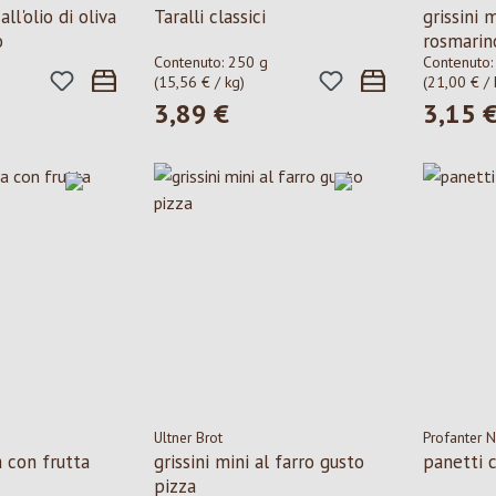
all'olio di oliva
Taralli classici
grissini 
o
rosmarin
Contenuto:
250 g
Contenuto
(15,56 € / kg)
(21,00 € / 
3,89 €
3,15 
le:
Prezzo normale:
Prezzo n
Ultner Brot
Profanter 
a con frutta
grissini mini al farro gusto
panetti 
pizza