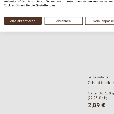
2,59 €
Webseiten-Erlebnis zu bieten. Für weitere Informationen zu den von uns verwe
Prezzo norma
Cookies öffnen Sie die Einstellungen.
Alle akzeptieren
Ablehnen
Nein, anpass
baule volante
Grissotti alle 
Contenuto:
130 g
(22,23 € / kg)
2,89 €
Prezzo norma