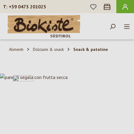
HAI 0 ARTICOLI N
+39 0473 201023
Passa al contenuto principale
Alimenti
Dolciumi & snack
Snack & patatine
Salta la galleria di immagini