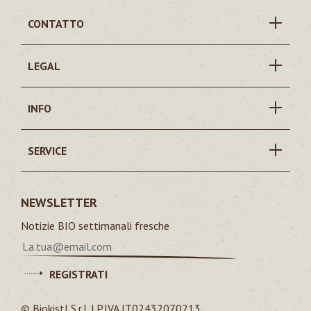
CONTATTO
LEGAL
INFO
SERVICE
NEWSLETTER
Notizie BIO settimanali fresche
REGISTRATI
© Biokistl S.r.l. | P.IVA IT02432070213