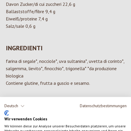
Davon Zucker/di cui zuccheri 22,6 g
Ballaststoffe/fibre 9,4 g
Eiweiß/proteine 7,4 g
Salz/sale 0,6 g
INGREDIENTI
farina di segale*, nocciole*, uva sultanina*, uvetta di corinto*,
salgemma, lievito*, finocchio*, trigonella* *da produzione
biologica
Contiene glutine, frutta a guscio e sesamo.
Deutsch
Datenschutzbestimmungen
0 di 0 valutazioni
Wir verwenden Cookies
Wir können diese zur Analyse unserer Besucherdaten platzieren, um unsere
Formula una valutazione!
Valutazione media di 0 su 5 stelle
Webseite zu verbessern, personalisierte Inhalte anzuzeigen und Ihnen ein