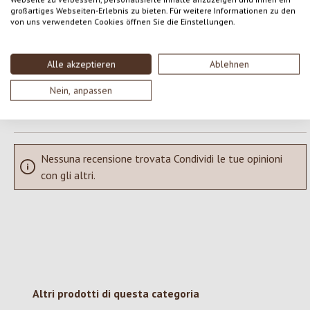
großartiges Webseiten-Erlebnis zu bieten. Für weitere Informationen zu den
von uns verwendeten Cookies öffnen Sie die Einstellungen.
Condividi le tue esperienze con il prodotto con altri clienti.
SCRIVERE UNA RECENSIONE
Alle akzeptieren
Ablehnen
Nein, anpassen
Visualizza le valutazioni solo nella lingua corrente.
Nessuna recensione trovata Condividi le tue opinioni
con gli altri.
Salta la galleria dei prodotti
Altri prodotti di questa categoria