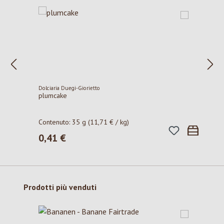
Dolciaria Duegi-Giorietto
plumcake
Contenuto:
35 g
(11,71 € / kg)
0,41 €
Prezzo normale:
Salta la galleria dei prodotti
Prodotti più venduti