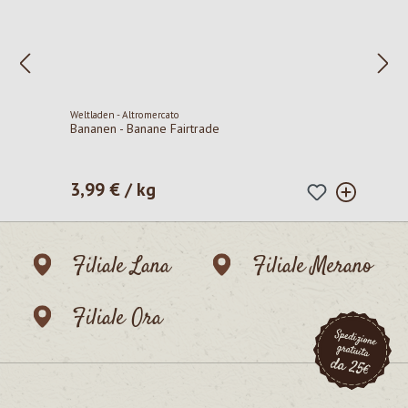
Weltladen - Altromercato
Bananen - Banane Fairtrade
3,99 € / kg
Prezzo normale:
Filiale Lana
Filiale Merano
Filiale Ora