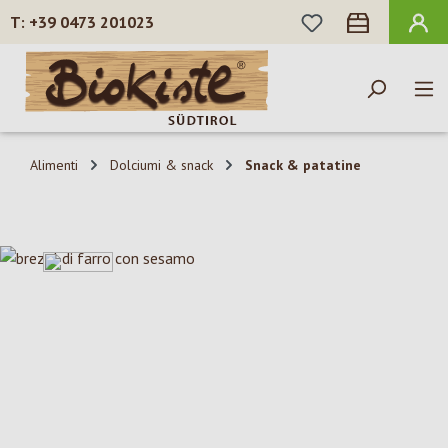
HAI 0 ARTICOLI N
+39 0473 201023
Passa al contenuto principale
Alimenti
Dolciumi & snack
Snack & patatine
Salta la galleria di immagini