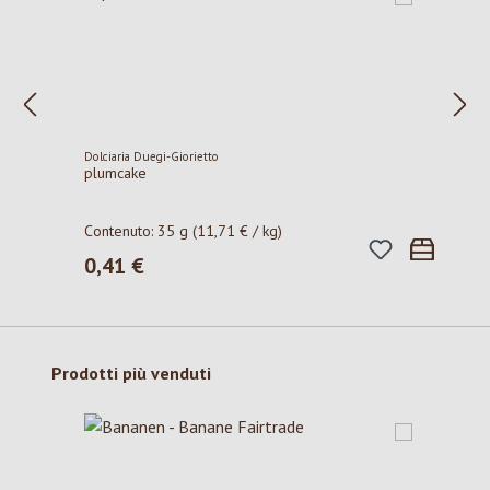
Dolciaria Duegi-Giorietto
plumcake
Contenuto:
35 g
(11,71 € / kg)
0,41 €
Prezzo normale:
Salta la galleria dei prodotti
Prodotti più venduti