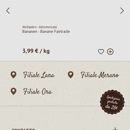
Weltladen - Altromercato
Bananen - Banane Fairtrade
3,99 € / kg
Prezzo normale:
Filiale Lana
Filiale Merano
Filiale Ora