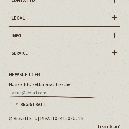
CONTATTO
LEGAL
INFO
SERVICE
NEWSLETTER
Notizie BIO settimanali fresche
REGISTRATI
© Biokistl S.r.l. | P.IVA IT02432070213