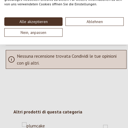
Condividi le tue esperienze con il prodotto con altri clienti.
von uns verwendeten Cookies öffnen Sie die Einstellungen.
SCRIVERE UNA RECENSIONE
Alle akzeptieren
Ablehnen
Visualizza le valutazioni solo nella lingua corrente.
Nein, anpassen
Nessuna recensione trovata Condividi le tue opinioni
con gli altri.
Salta la galleria dei prodotti
Altri prodotti di questa categoria