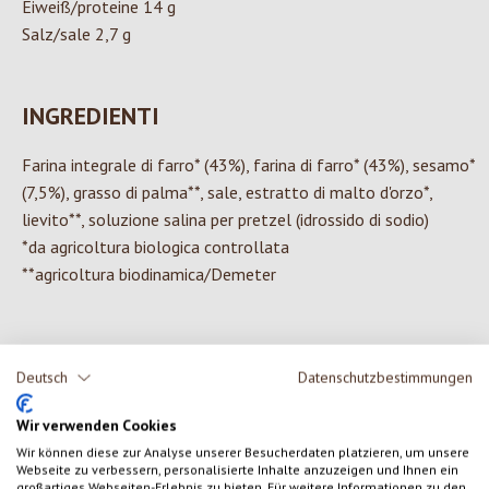
Eiweiß/proteine 14 g
Salz/sale 2,7 g
INGREDIENTI
Farina integrale di farro* (43%), farina di farro* (43%), sesamo*
(7,5%), grasso di palma**, sale, estratto di malto d'orzo*,
lievito**, soluzione salina per pretzel (idrossido di sodio)
*da agricoltura biologica controllata
**agricoltura biodinamica/Demeter
Deutsch
Datenschutzbestimmungen
0 di 0 valutazioni
Wir verwenden Cookies
Formula una valutazione!
Valutazione media di 0 su 5 stelle
Wir können diese zur Analyse unserer Besucherdaten platzieren, um unsere
Webseite zu verbessern, personalisierte Inhalte anzuzeigen und Ihnen ein
großartiges Webseiten-Erlebnis zu bieten. Für weitere Informationen zu den