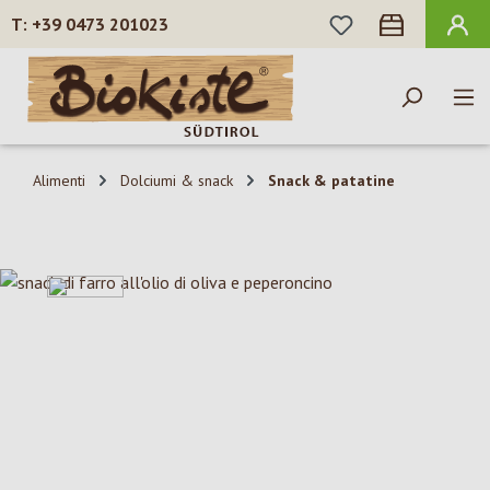
HAI 0 ARTICOLI N
+39 0473 201023
Passa al contenuto principale
Alimenti
Dolciumi & snack
Snack & patatine
Salta la galleria di immagini