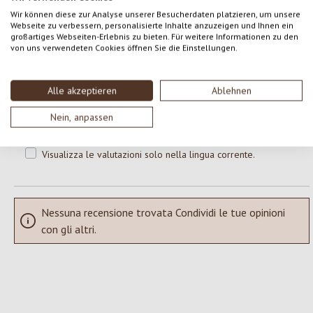
0 di 0 valutazioni
Wir können diese zur Analyse unserer Besucherdaten platzieren, um unsere
Webseite zu verbessern, personalisierte Inhalte anzuzeigen und Ihnen ein
großartiges Webseiten-Erlebnis zu bieten. Für weitere Informationen zu den
Formula una valutazione!
von uns verwendeten Cookies öffnen Sie die Einstellungen.
Valutazione media di 0 su 5 stelle
Condividi le tue esperienze con il prodotto con altri clienti.
Alle akzeptieren
Ablehnen
SCRIVERE UNA RECENSIONE
Nein, anpassen
Visualizza le valutazioni solo nella lingua corrente.
Nessuna recensione trovata Condividi le tue opinioni
con gli altri.