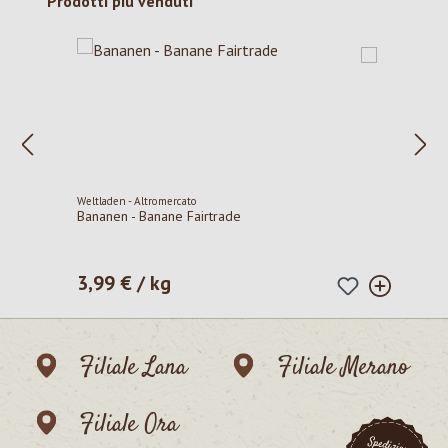
Salta la galleria dei prodotti
Prodotti più venduti
Weltladen - Altromercato
Bananen - Banane Fairtrade
3,99 € / kg
Prezzo normale:
Filiale Lana
Filiale Merano
Filiale Ora