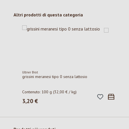
Salta la galleria dei prodotti
Altri prodotti di questa categoria
Ultner Brot
grissini meranesi tipo 0 senza lattosio
Contenuto:
100 g
(32,00 € / kg)
3,20 €
Prezzo normale: