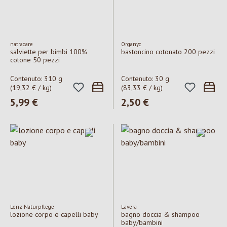
natracare
Organyc
salviette per bimbi 100%
bastoncino cotonato 200 pezzi
cotone 50 pezzi
Contenuto:
310 g
Contenuto:
30 g
(19,32 € / kg)
(83,33 € / kg)
Prezzo normale:
5,99 €
Prezzo normale:
2,50 €
Lenz Naturpflege
Lavera
lozione corpo e capelli baby
bagno doccia & shampoo
baby/bambini