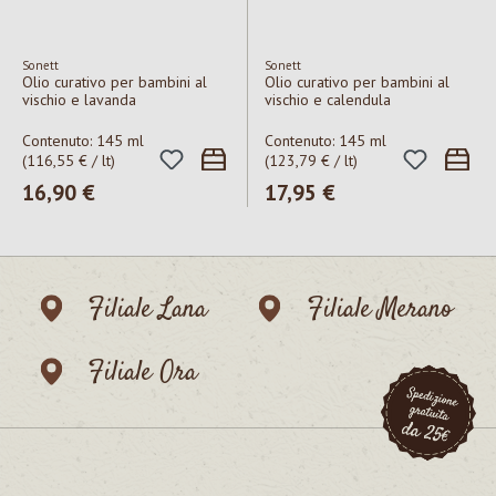
Sonett
Sonett
Olio curativo per bambini al
Olio curativo per bambini al
vischio e lavanda
vischio e calendula
Contenuto:
145 ml
Contenuto:
145 ml
(116,55 € / lt)
(123,79 € / lt)
Prezzo normale:
16,90 €
Prezzo normale:
17,95 €
Filiale Lana
Filiale Merano
Filiale Ora