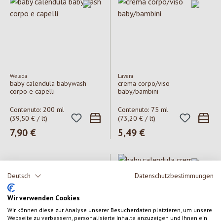
Weleda
Lavera
baby calendula babywash
crema corpo/viso
corpo e capelli
baby/bambini
Contenuto:
200 ml
Contenuto:
75 ml
(39,50 € / lt)
(73,20 € / lt)
Prezzo normale:
7,90 €
Prezzo normale:
5,49 €
Deutsch
Datenschutzbestimmungen
Wir verwenden Cookies
Wir können diese zur Analyse unserer Besucherdaten platzieren, um unsere
Webseite zu verbessern, personalisierte Inhalte anzuzeigen und Ihnen ein