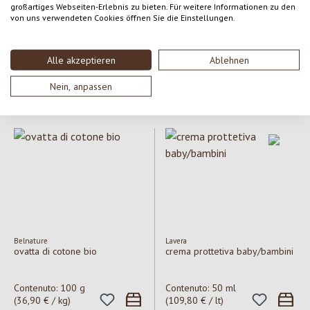
großartiges Webseiten-Erlebnis zu bieten. Für weitere Informationen zu den
von uns verwendeten Cookies öffnen Sie die Einstellungen.
ETEREA cosmesi naturale
Weleda
burro di karitè non raffinato
baby calendula crema
protettiva
Alle akzeptieren
Ablehnen
Contenuto:
120 ml
Contenuto:
75 ml
(132,50 € / lt)
(129,33 € / lt)
Nein, anpassen
Prezzo normale:
15,90 €
Prezzo normale:
9,70 €
Belnature
Lavera
ovatta di cotone bio
crema prottetiva baby/bambini
Contenuto:
100 g
Contenuto:
50 ml
(36,90 € / kg)
(109,80 € / lt)