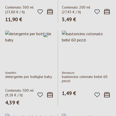
Contenuto:
500 ml
Contenuto:
200 ml
(23,80 € / lt)
(27,45 € / lt)
Prezzo normale:
11,90 €
Prezzo normale:
5,49 €
AlmaWin
Belnature
detergente per bottiglie baby
bastoncino cotonato bebé 60
pezzi
Contenuto:
500 ml
Prezzo normale:
1,49 €
(9,18 € / lt)
Prezzo normale:
4,59 €