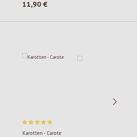
11,90 €
Prezzo normale:
Valutazione media di 5 su 5 stelle
Karotten - Carote