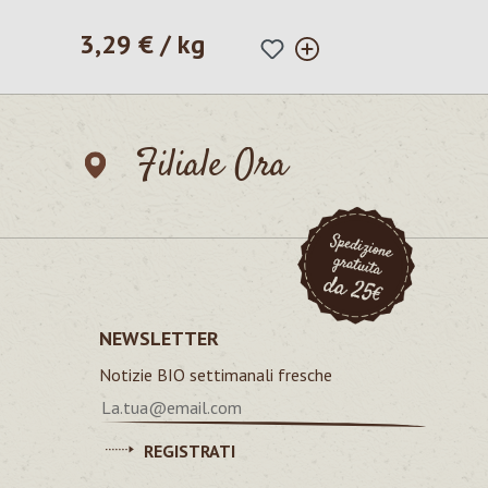
3,29 € / kg
Prezzo normale:
Filiale Ora
NEWSLETTER
Notizie BIO settimanali fresche
REGISTRATI