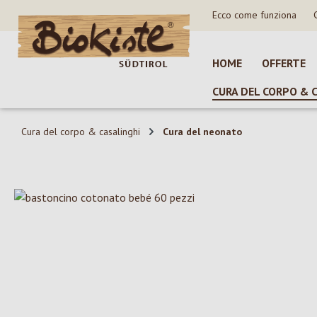
Ecco come funziona
sa al contenuto principale
Salta alla ricerca
Passa alla navigazione principale
HOME
OFFERTE
CURA DEL CORPO & 
Cura del corpo & casalinghi
Cura del neonato
Salta la galleria di immagini