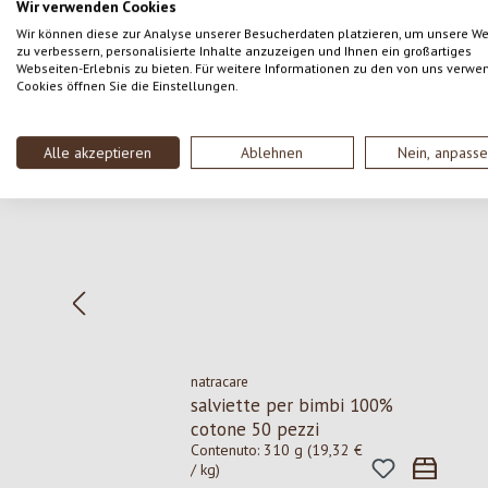
Wir verwenden Cookies
Wir können diese zur Analyse unserer Besucherdaten platzieren, um unsere W
zu verbessern, personalisierte Inhalte anzuzeigen und Ihnen ein großartiges
Webseiten-Erlebnis zu bieten. Für weitere Informationen zu den von uns verwe
Cookies öffnen Sie die Einstellungen.
Salta la galleria dei prodotti
Alle akzeptieren
Ablehnen
Nein, anpass
natracare
salviette per bimbi 100%
cotone 50 pezzi
Contenuto:
310 g
(19,32 €
/ kg)