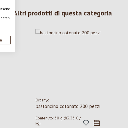
ebseite
Altri prodotti di questa categoria
ndeten
en
Organyc
bastoncino cotonato 200 pezzi
Contenuto:
30 g
(83,33 € /
kg)