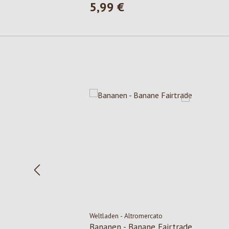
5,99 €
Prezzo normale:
Salta la galleria dei prodotti
Weltladen - Altromercato
Bananen - Banane Fairtrade