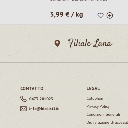
3,99 € / kg
Prezzo normale:
Filiale Lana
CONTATTO
LEGAL
Colophon
0473 201023
Privacy Policy
info@biokistl.it
Condizioni Generali
Dichiarazione di accessib