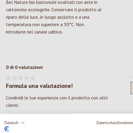
Bel Nature bio bastoncini ovattati con aste in
cartoncino ecologiche. Conservare il prodotto al
riparo della luce, in luogo asciutto e a una
temperatura non superiore a 30°C. Non
introdurre nel canale uditivo.
0 di 0 valutazioni
Formula una valutazione!
Valutazione media di 0 su 5 stelle
Condividi le tue esperienze con il prodotto con altri
clienti.
SCRIVERE UNA RECENSIONE
Deutsch
Datenschutzbestim