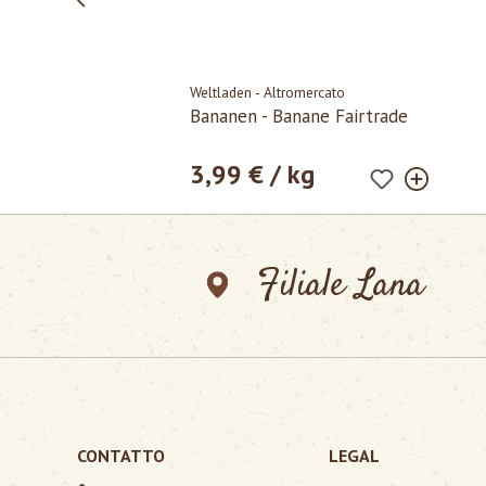
Weltladen - Altromercato
Bananen - Banane Fairtrade
3,99 € / kg
Prezzo normale:
Filiale Lana
CONTATTO
LEGAL