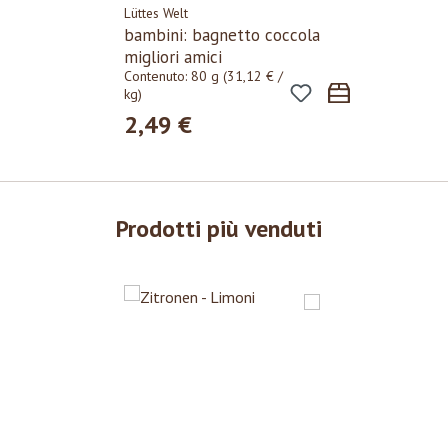
Lüttes Welt
bambini: bagnetto coccola
migliori amici
Contenuto:
80 g
(31,12 € /
kg)
2,49 €
Prezzo normale:
Prodotti più venduti