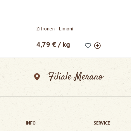
Zitronen - Limoni
4,79 € / kg
Prezzo normale:
Filiale Merano
INFO
SERVICE