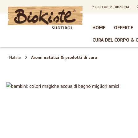
Ecco come funziona
sa al contenuto principale
Salta alla ricerca
Passa alla navigazione principale
HOME
OFFERTE
CURA DEL CORPO & 
Natale
Aromi natalizi & prodotti di cura
Salta la galleria di immagini