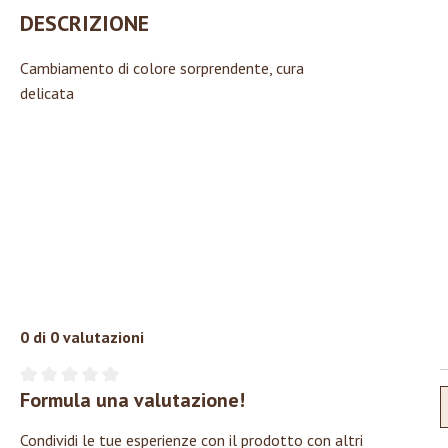
DESCRIZIONE
Cambiamento di colore sorprendente, cura
delicata
0 di 0 valutazioni
Formula una valutazione!
Valutazione media di 0 su 5 stelle
Condividi le tue esperienze con il prodotto con altri