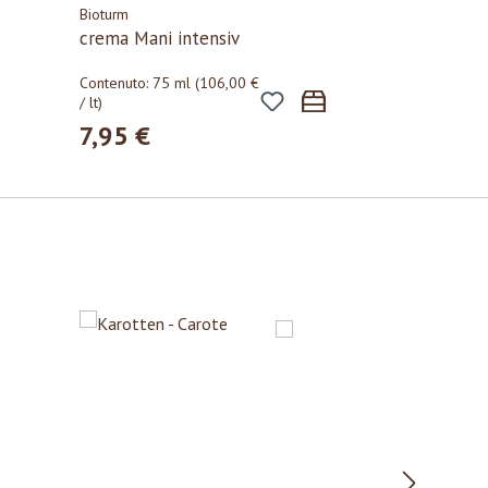
Bioturm
crema Mani intensiv
Contenuto:
75 ml
(106,00 €
/ lt)
7,95 €
Prezzo normale: