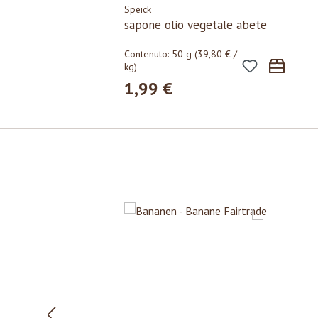
Speick
sapone olio vegetale abete
Contenuto:
50 g
(39,80 € /
kg)
1,99 €
Prezzo normale:
Salta la galleria dei prodotti