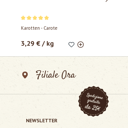
Valutazione media di 5 su 5 stelle
Karotten - Carote
3,29 € / kg
Prezzo normale:
Filiale Ora
NEWSLETTER