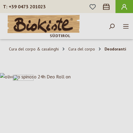
HAI 0 ARTICOLI N
+39 0473 201023
Passa al contenuto principale
Cura del corpo & casalinghi
Cura del corpo
Deodoranti
Salta la galleria di immagini