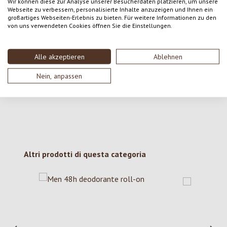
SCRIVERE UNA RECENSIONE
Wir können diese zur Analyse unserer Besucherdaten platzieren, um unsere
Webseite zu verbessern, personalisierte Inhalte anzuzeigen und Ihnen ein
großartiges Webseiten-Erlebnis zu bieten. Für weitere Informationen zu den
von uns verwendeten Cookies öffnen Sie die Einstellungen.
Visualizza le valutazioni solo nella lingua corrente.
Alle akzeptieren
Ablehnen
Nessuna recensione trovata Condividi le tue opinioni con gli
Nein, anpassen
altri.
Salta la galleria dei prodotti
Altri prodotti di questa categoria