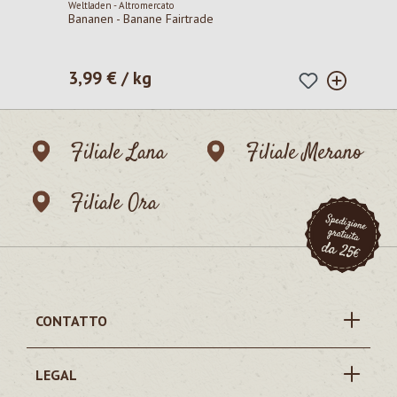
Weltladen - Altromercato
Bananen - Banane Fairtrade
3,99 € / kg
Prezzo normale:
Filiale Lana
Filiale Merano
Filiale Ora
CONTATTO
LEGAL