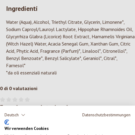
Ingredienti
Water (Aqua), Alcohol, Triethyl Citrate, Glycerin, Limonene*,
Sodium Caproyl/Lauroyl Lactylate, Hippophae Rhamnoides Oil,
Glycyrrhiza Glabra (Licorice) Root Extract, Hamamelis Virginiana
(Witch Hazel) Water, Acacia Senegal Gum, Xanthan Gum, Citric
Acid, Phytic Acid, Fragrance (Parfum)*, Linalool*, Citronellol*,
Benzyl Benzoate*, Benzyl Salicylate*, Geraniol*, Citral*,
Farnesol*
*da oli essenziali naturali
0 di 0 valutazioni
Formula una valutazione!
Valutazione media di 0 su 5 stelle
Deutsch
Datenschutzbestimmungen
Condividi le tue esperienze con il prodotto con altri clienti.
Wir verwenden Cookies