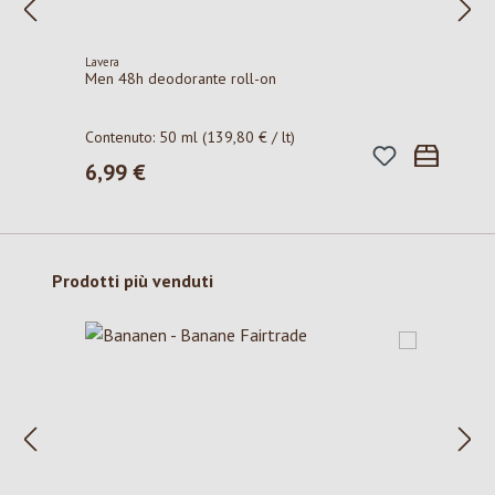
Lavera
Men 48h deodorante roll-on
Contenuto:
50 ml
(139,80 € / lt)
6,99 €
Prezzo normale:
Salta la galleria dei prodotti
Prodotti più venduti