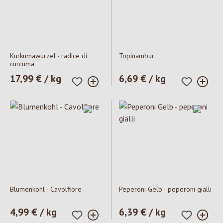
Kurkumawurzel - radice di
Topinambur
curcuma
Prezzo normale:
17,99 € / kg
Prezzo normale:
6,69 € / kg
Blumenkohl - Cavolfiore
Peperoni Gelb - peperoni gialli
Prezzo normale:
4,99 € / kg
Prezzo normale:
6,39 € / kg