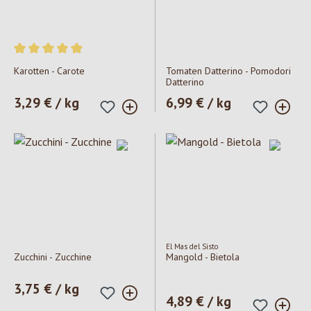
Valutazione media di 5 su 5 stelle
Karotten - Carote
Tomaten Datterino - Pomodori
Datterino
Prezzo normale:
3,29 € / kg
Prezzo normale:
6,99 € / kg
El Mas del Sisto
Zucchini - Zucchine
Mangold - Bietola
Prezzo normale:
3,75 € / kg
Prezzo normale:
4,89 € / kg