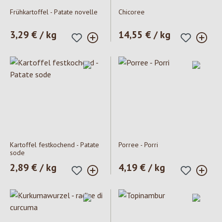
Frühkartoffel - Patate novelle
Chicoree
Prezzo normale:
3,29 € / kg
Prezzo normale:
14,55 € / kg
Kartoffel festkochend - Patate
Porree - Porri
sode
Prezzo normale:
2,89 € / kg
Prezzo normale:
4,19 € / kg