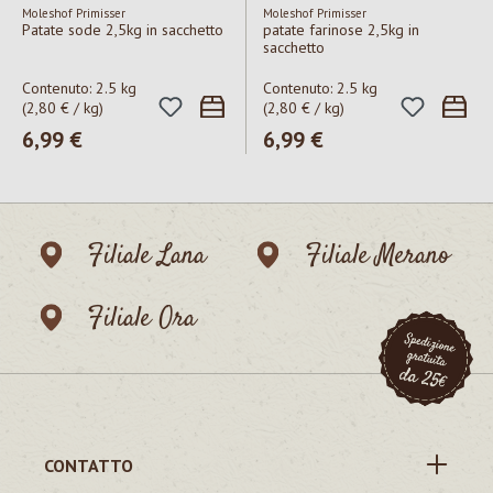
Moleshof Primisser
Moleshof Primisser
Patate sode 2,5kg in sacchetto
patate farinose 2,5kg in
sacchetto
Contenuto:
2.5 kg
Contenuto:
2.5 kg
(2,80 € / kg)
(2,80 € / kg)
Prezzo normale:
6,99 €
Prezzo normale:
6,99 €
Filiale Lana
Filiale Merano
Filiale Ora
CONTATTO