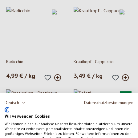
Radicchio
Krautkopf - Cappuccio
Prezzo normale:
4,99 € / kg
Prezzo normale:
3,49 € / kg
Deutsch
Datenschutzbestimmungen
Wir verwenden Cookies
Wir können diese zur Analyse unserer Besucherdaten platzieren, um unsere
Webseite zu verbessern, personalisierte Inhalte anzuzeigen und Ihnen ein
großartiges Webseiten-Erlebnis zu bieten. Für weitere Informationen zu den