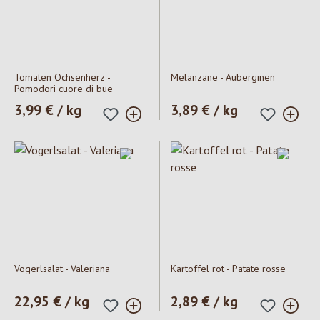
Tomaten Ochsenherz -
Melanzane - Auberginen
Pomodori cuore di bue
Prezzo normale:
3,99 € / kg
Prezzo normale:
3,89 € / kg
Vogerlsalat - Valeriana
Kartoffel rot - Patate rosse
Prezzo normale:
22,95 € / kg
Prezzo normale:
2,89 € / kg