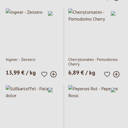
Ingwer - Zenzero
Cherrytomaten - Pomodorino
Cherry
Prezzo normale:
13,99 € / kg
Prezzo normale:
6,89 € / kg