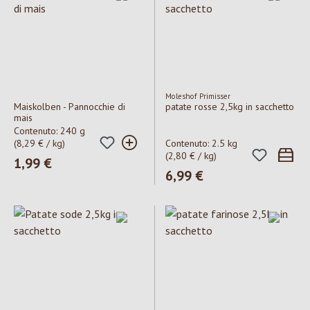
Moleshof Primisser
Maiskolben - Pannocchie di
patate rosse 2,5kg in sacchetto
mais
Contenuto:
240 g
(8,29 € / kg)
Contenuto:
2.5 kg
(2,80 € / kg)
Prezzo normale:
1,99 €
Prezzo normale:
6,99 €