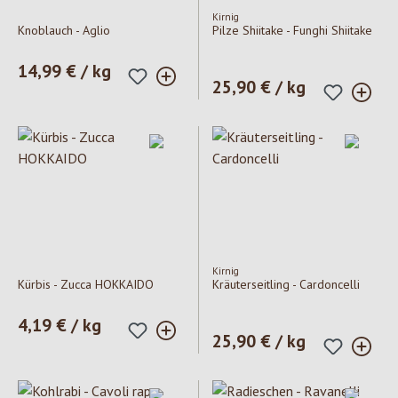
Kirnig
Knoblauch - Aglio
Pilze Shiitake - Funghi Shiitake
Prezzo normale:
14,99 € / kg
Prezzo normale:
25,90 € / kg
Kirnig
Kürbis - Zucca HOKKAIDO
Kräuterseitling - Cardoncelli
Prezzo normale:
4,19 € / kg
Prezzo normale:
25,90 € / kg