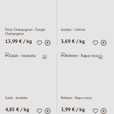
Pilze Champignon - Funghi
Gurken - Cetrioli
Champignon
Prezzo normale:
13,99 € / kg
Prezzo normale:
3,69 € / kg
Salat - Insalata
Rohnen - Rapa rossa
Prezzo normale:
4,85 € / kg
Prezzo normale:
3,99 € / kg