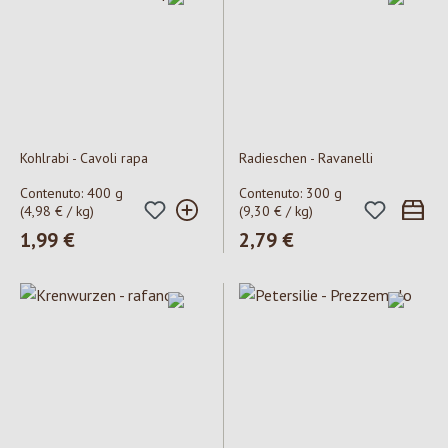
Kohlrabi - Cavoli rapa
Radieschen - Ravanelli
Contenuto:
400 g
Contenuto:
300 g
(4,98 € / kg)
(9,30 € / kg)
Prezzo normale:
1,99 €
Prezzo normale:
2,79 €