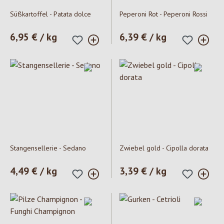
Süßkartoffel - Patata dolce
Peperoni Rot - Peperoni Rossi
Prezzo normale:
6,95 € / kg
Prezzo normale:
6,39 € / kg
Stangensellerie - Sedano
Zwiebel gold - Cipolla dorata
Prezzo normale:
4,49 € / kg
Prezzo normale:
3,39 € / kg