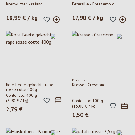
Krenwurzen - rafano
Petersilie - Prezzemolo
Prezzo normale:
18,99 € / kg
Prezzo normale:
17,90 € / kg
Profarms
Rote Beete gekocht - rape
Kresse - Crescione
rosse cotte 400g
Contenuto:
400 g
(6,98 € / kg)
Contenuto:
100 g
(15,00 € / kg)
Prezzo normale:
2,79 €
Prezzo normale:
1,50 €