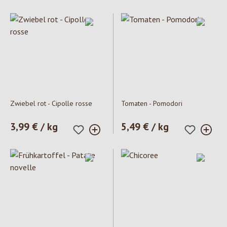
Zwiebel rot - Cipolle rosse
Tomaten - Pomodori
Prezzo normale:
3,99 € / kg
Prezzo normale:
5,49 € / kg