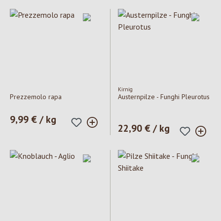
Kirnig
Prezzemolo rapa
Austernpilze - Funghi Pleurotus
Prezzo normale:
9,99 € / kg
Prezzo normale:
22,90 € / kg