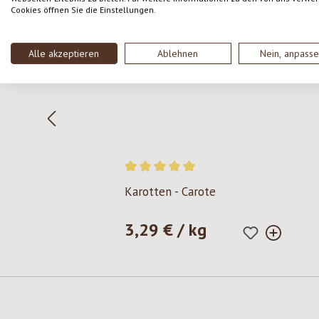
Cookies öffnen Sie die Einstellungen.
Alle akzeptieren
Ablehnen
Nein, anpass
Valutazione media di 5 su 5 stelle
Karotten - Carote
3,29 € / kg
Prezzo normale: