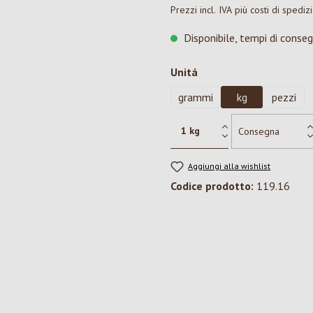
Prezzi incl. IVA più costi di spediz
Disponibile, tempi di conseg
Seleziona
Unitá
grammi
kg
pezzi
Aggiungi alla wishlist
Codice prodotto:
119.16