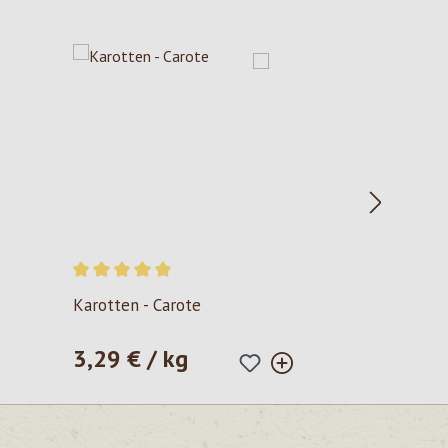
Valutazione media di 5 su 5 stelle
Karotten - Carote
3,29 € / kg
Prezzo normale: