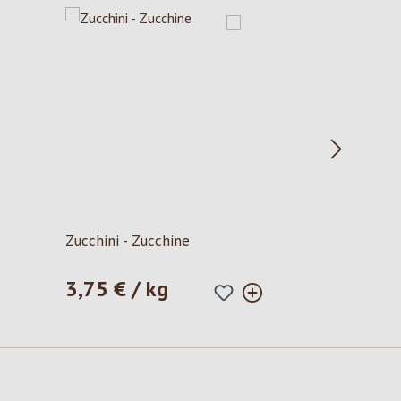
Zucchini - Zucchine
3,75 € / kg
Prezzo normale: