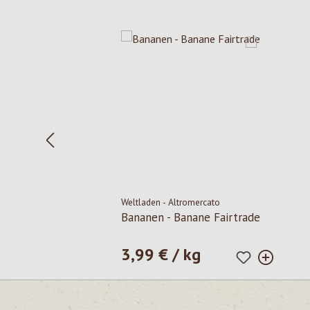
Salta la galleria dei prodotti
Weltladen - Altromercato
Bananen - Banane Fairtrade
3,99 € / kg
Prezzo normale: