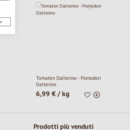
en
Tomaten Datterino - Pomodori
Datterino
6,99 € / kg
Prezzo normale:
Prodotti più venduti