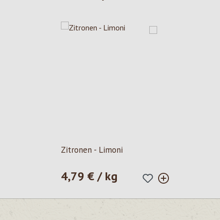
Zitronen - Limoni
4,79 € / kg
Prezzo normale: