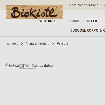
Ecco come funziona
sa al contenuto principale
Salta alla ricerca
Passa alla navigazione principale
HOME
OFFERTE
CURA DEL CORPO & 
Alimenti
Frutta & verdura
Verdura
Salta la galleria di immagini