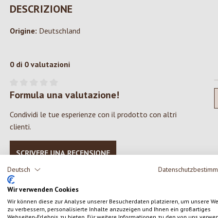
DESCRIZIONE
Origine:
Deutschland
0 di 0 valutazioni
Formula una valutazione!
Valutazione media di 0 su 5 stelle
Condividi le tue esperienze con il prodotto con altri
clienti.
SCRIVERE UNA RECENSIONE
Deutsch
Datenschutzbestim
Wir verwenden Cookies
Wir können diese zur Analyse unserer Besucherdaten platzieren, um unsere W
zu verbessern, personalisierte Inhalte anzuzeigen und Ihnen ein großartiges
Salta la galleria dei prodotti
Webseiten-Erlebnis zu bieten. Für weitere Informationen zu den von uns verwe