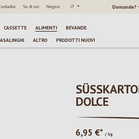
Contadini
Su di noi
Negozi
IT
Domande?
CASSETTE
ALIMENTI
BEVANDE
CASALINGHI
ALTRO
PRODOTTI NUOVI
SÜSSKARTOFF
OLCE
6,95 €*
/ kg