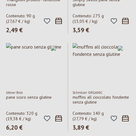
rosse
glutine
Contenuto:
90 g
Contenuto:
275 g
(27,67 € / kg)
(13,05 € / kg)
Prezzo normale:
2,49 €
Prezzo normale:
3,59 €
Ultner Brot
Schnitzer ORGANIC
pane scuro senza glutine
muffins all cioccolato fondente
senza glutine
Contenuto:
320 g
Contenuto:
140 g
(19,38 € / kg)
(27,79 € / kg)
Prezzo normale:
6,20 €
Prezzo normale:
3,89 €