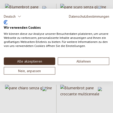
Deutsch
Datenschutzbestimmungen
Wir verwenden Cookies
Wir können diese zur Analyse unserer Besucherdaten platzieren, um unsere
Webseite zu verbessern, personalisierte Inhalte anzuzeigen und Ihnen ein
großartiges Webseiten-Erlebnis zu bieten. Für weitere Informationen zu den
Blumenbrot
Ultner Brot
von uns verwendeten Cookies öffnen Sie die Einstellungen.
Blumenbrot pane croccante di
pane scuro senza glutine con
avena
semi
Alle akzeptieren
Ablehnen
Contenuto:
150 g
Contenuto:
185 g
(25,27 € / kg)
(20,54 € / kg)
Nein, anpassen
Prezzo normale:
3,79 €
Prezzo normale:
3,80 €