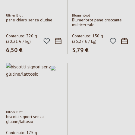
Ultner Brot
Blumenbrot
pane chiaro senza glutine
Blumenbrot pane croccante
multicereale
Contenuto:
320 g
Contenuto:
150 g
(20,31 € / kg)
(25,27 € / kg)
Prezzo normale:
6,50 €
Prezzo normale:
3,79 €
Ultner Brot
biscotti signori senza
glutine/lattosio
Contenuto:
175 g