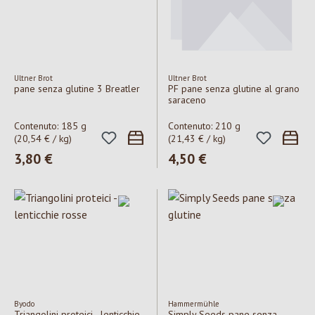
Ultner Brot
Ultner Brot
pane senza glutine 3 Breatler
PF pane senza glutine al grano
saraceno
Contenuto:
185 g
Contenuto:
210 g
(20,54 € / kg)
(21,43 € / kg)
Prezzo normale:
3,80 €
Prezzo normale:
4,50 €
Byodo
Hammermühle
Triangolini proteici - lenticchie
Simply Seeds pane senza