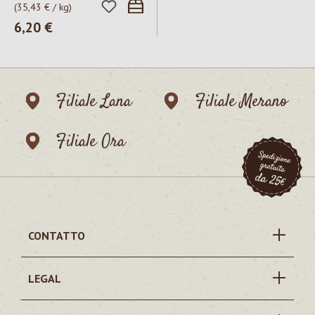
(35,43 € / kg)
Prezzo normale:
6,20 €
Filiale Lana
Filiale Merano
Filiale Ora
CONTATTO
LEGAL