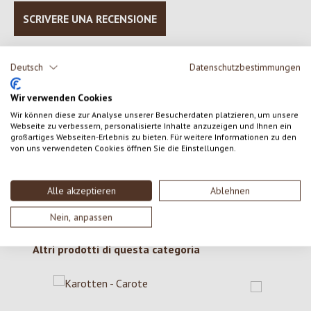
SCRIVERE UNA RECENSIONE
Visualizza le valutazioni solo nella lingua corrente.
Deutsch
Datenschutzbestimmungen
Wir verwenden Cookies
Nessuna recensione trovata Condividi le tue opinioni
Wir können diese zur Analyse unserer Besucherdaten platzieren, um unsere
Webseite zu verbessern, personalisierte Inhalte anzuzeigen und Ihnen ein
con gli altri.
großartiges Webseiten-Erlebnis zu bieten. Für weitere Informationen zu den
von uns verwendeten Cookies öffnen Sie die Einstellungen.
Alle akzeptieren
Ablehnen
Nein, anpassen
Salta la galleria dei prodotti
Altri prodotti di questa categoria