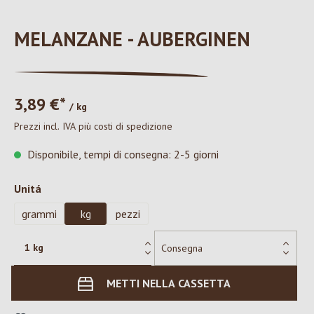
MELANZANE - AUBERGINEN
3,89 €*
/ kg
Prezzi incl. IVA più costi di spedizione
Disponibile, tempi di consegna: 2-5 giorni
Seleziona
Unitá
grammi
kg
pezzi
METTI NELLA CASSETTA