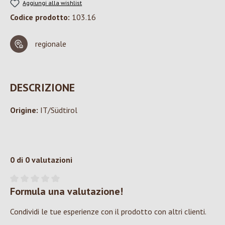
Aggiungi alla wishlist
Codice prodotto:
103.16
regionale
DESCRIZIONE
Origine:
IT/Südtirol
0 di 0 valutazioni
Formula una valutazione!
Valutazione media di 0 su 5 stelle
Condividi le tue esperienze con il prodotto con altri clienti.