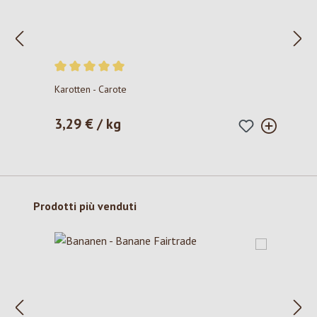
Valutazione media di 5 su 5 stelle
Karotten - Carote
3,29 € / kg
Prezzo normale:
Salta la galleria dei prodotti
Prodotti più venduti