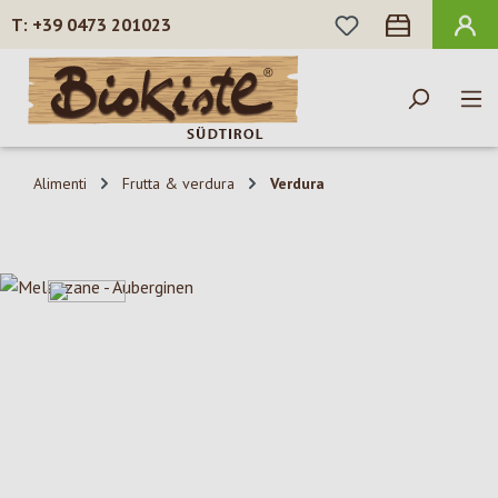
HAI 0 ARTICOLI N
+39 0473 201023
Passa al contenuto principale
Alimenti
Frutta & verdura
Verdura
Salta la galleria di immagini