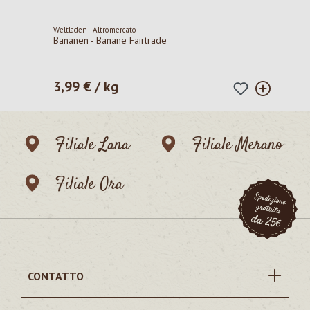
Weltladen - Altromercato
Bananen - Banane Fairtrade
3,99 € / kg
Prezzo normale:
Filiale Lana
Filiale Merano
Filiale Ora
CONTATTO