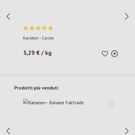
Valutazione media di 5 su 5 stelle
Karotten - Carote
3,29 € / kg
Prezzo normale:
Salta la galleria dei prodotti
Prodotti più venduti