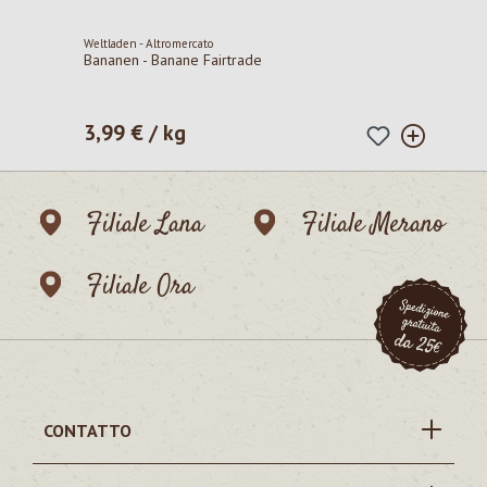
Weltladen - Altromercato
Bananen - Banane Fairtrade
3,99 € / kg
Prezzo normale:
Filiale Lana
Filiale Merano
Filiale Ora
CONTATTO