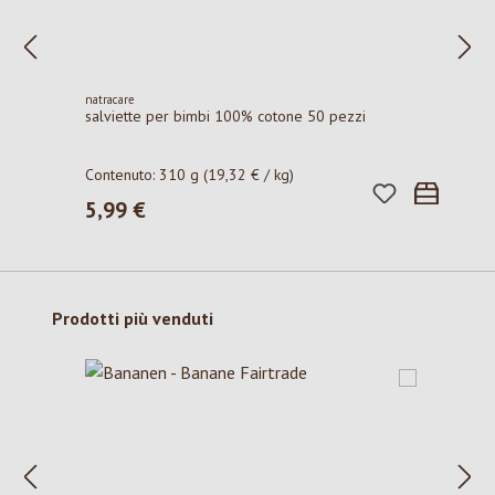
natracare
salviette per bimbi 100% cotone 50 pezzi
Contenuto:
310 g
(19,32 € / kg)
5,99 €
Prezzo normale:
Salta la galleria dei prodotti
Prodotti più venduti