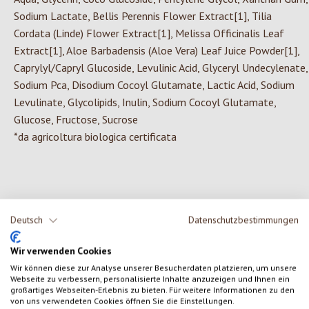
Sodium Lactate, Bellis Perennis Flower Extract[1], Tilia
Cordata (Linde) Flower Extract[1], Melissa Officinalis Leaf
Extract[1], Aloe Barbadensis (Aloe Vera) Leaf Juice Powder[1],
Caprylyl/Capryl Glucoside, Levulinic Acid, Glyceryl Undecylenate,
Sodium Pca, Disodium Cocoyl Glutamate, Lactic Acid, Sodium
Levulinate, Glycolipids, Inulin, Sodium Cocoyl Glutamate,
Glucose, Fructose, Sucrose
*da agricoltura biologica certificata
0 di 0 valutazioni
Deutsch
Datenschutzbestimmungen
Formula una valutazione!
Valutazione media di 0 su 5 stelle
Wir verwenden Cookies
Wir können diese zur Analyse unserer Besucherdaten platzieren, um unsere
Condividi le tue esperienze con il prodotto con altri clienti.
Webseite zu verbessern, personalisierte Inhalte anzuzeigen und Ihnen ein
großartiges Webseiten-Erlebnis zu bieten. Für weitere Informationen zu den
von uns verwendeten Cookies öffnen Sie die Einstellungen.