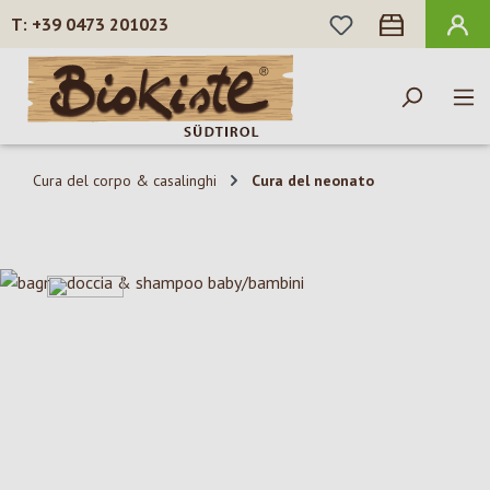
HAI 0 ARTICOLI N
+39 0473 201023
Passa al contenuto principale
Cura del corpo & casalinghi
Cura del neonato
Salta la galleria di immagini