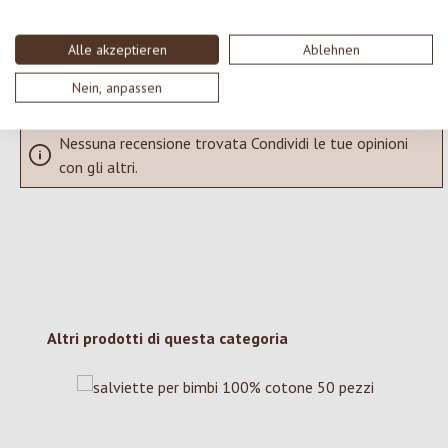
SCRIVERE UNA RECENSIONE
Alle akzeptieren
Ablehnen
Visualizza le valutazioni solo nella lingua corrente.
Nein, anpassen
Nessuna recensione trovata Condividi le tue opinioni
con gli altri.
Salta la galleria dei prodotti
Altri prodotti di questa categoria