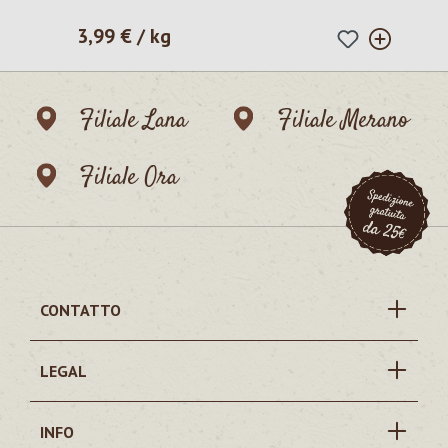
3,99 € / kg
Prezzo normale:
Filiale Lana
Filiale Merano
Filiale Ora
CONTATTO
LEGAL
INFO