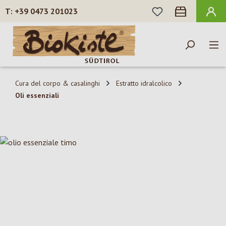
HAI 0 ARTICOLI N
+39 0473 201023
Passa al contenuto principale
Cura del corpo & casalinghi
Estratto idralcolico
Oli essenziali
Salta la galleria di immagini