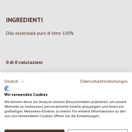
INGREDIENTI
Olio essenziale puro di timo 100%
0 di 0 valutazioni
Formula una valutazione!
Valutazione media di 0 su 5 stelle
Deutsch
Datenschutzbestimmungen
Condividi le tue esperienze con il prodotto con altri clienti.
Wir verwenden Cookies
Wir können diese zur Analyse unserer Besucherdaten platzieren, um unsere
Webseite zu verbessern, personalisierte Inhalte anzuzeigen und Ihnen ein
SCRIVERE UNA RECENSIONE
großartiges Webseiten-Erlebnis zu bieten. Für weitere Informationen zu den
von uns verwendeten Cookies öffnen Sie die Einstellungen.
Visualizza le valutazioni solo nella lingua corrente.