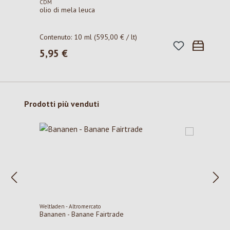
CDM
olio di mela leuca
Contenuto:
10 ml
(595,00 € / lt)
5,95 €
Prezzo normale:
Salta la galleria dei prodotti
Prodotti più venduti
Weltladen - Altromercato
Bananen - Banane Fairtrade