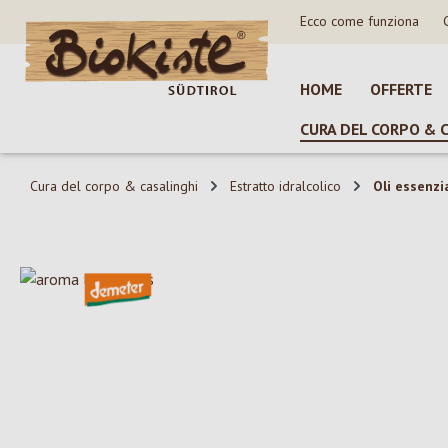
Ecco come funziona
sa al contenuto principale
Salta alla ricerca
Passa alla navigazione principale
HOME
OFFERTE
CURA DEL CORPO & 
Cura del corpo & casalinghi
Estratto idralcolico
Oli essenzia
Salta la galleria di immagini