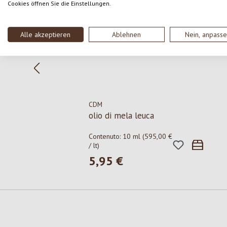
Cookies öffnen Sie die Einstellungen.
Alle akzeptieren
Ablehnen
Nein, anpass
CDM
olio di mela leuca
Contenuto:
10 ml
(595,00 €
/ lt)
5,95 €
Prezzo normale: