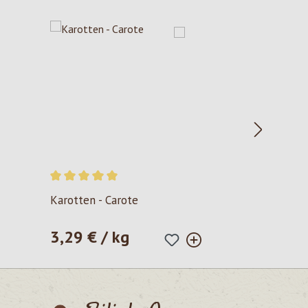
Valutazione media di 5 su 5 stelle
Karotten - Carote
3,29 € / kg
Prezzo normale: