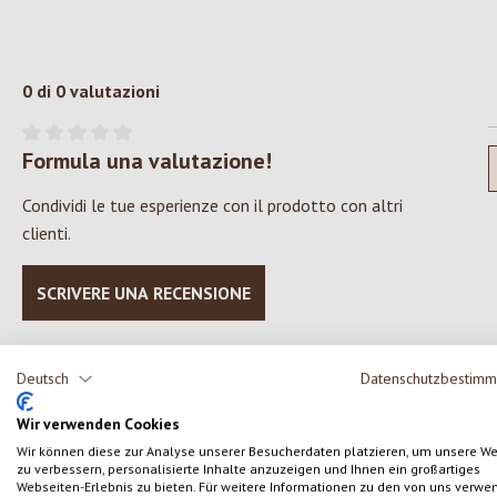
0 di 0 valutazioni
Formula una valutazione!
Valutazione media di 0 su 5 stelle
Condividi le tue esperienze con il prodotto con altri
clienti.
SCRIVERE UNA RECENSIONE
Deutsch
Datenschutzbestim
Wir verwenden Cookies
Salta la galleria dei prodotti
Wir können diese zur Analyse unserer Besucherdaten platzieren, um unsere W
zu verbessern, personalisierte Inhalte anzuzeigen und Ihnen ein großartiges
Webseiten-Erlebnis zu bieten. Für weitere Informationen zu den von uns verwe