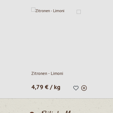
Zitronen - Limoni
4,79 € / kg
Prezzo normale: