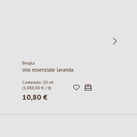
Bergila
olio essenziale lavanda
Contenuto:
10 ml
(1.080,00 € / lt)
10,80 €
Prezzo normale: