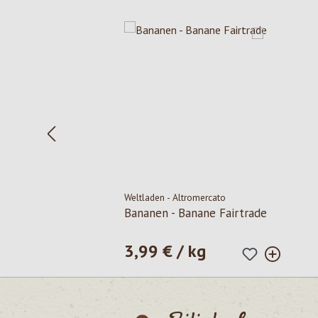
Salta la galleria dei prodotti
Weltladen - Altromercato
Bananen - Banane Fairtrade
3,99 € / kg
Prezzo normale: