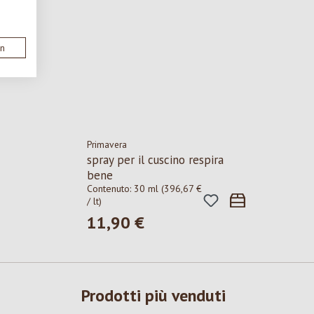
en
Primavera
spray per il cuscino respira
bene
Contenuto:
30 ml
(396,67 €
/ lt)
11,90 €
Prezzo normale:
Prodotti più venduti