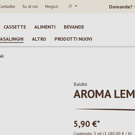
Contadini
Su di noi
Negozi
IT
Domande?
CASSETTE
ALIMENTI
BEVANDE
CASALINGHI
ALTRO
PRODOTTI NUOVI
li
Baldini
AROMA LE
5,90 €*
Contenuto:
5 ml
(1.180,00 € / lt)