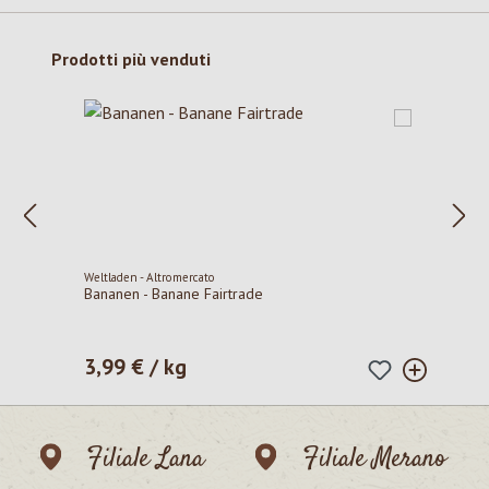
Salta la galleria dei prodotti
Prodotti più venduti
Weltladen - Altromercato
Bananen - Banane Fairtrade
3,99 € / kg
Prezzo normale:
Filiale Lana
Filiale Merano