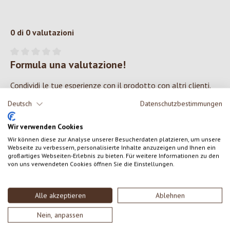
0 di 0 valutazioni
Formula una valutazione!
Valutazione media di 0 su 5 stelle
Condividi le tue esperienze con il prodotto con altri clienti.
Deutsch
Datenschutzbestimmungen
SCRIVERE UNA RECENSIONE
Wir verwenden Cookies
Wir können diese zur Analyse unserer Besucherdaten platzieren, um unsere
Visualizza le valutazioni solo nella lingua corrente.
Webseite zu verbessern, personalisierte Inhalte anzuzeigen und Ihnen ein
großartiges Webseiten-Erlebnis zu bieten. Für weitere Informationen zu den
von uns verwendeten Cookies öffnen Sie die Einstellungen.
Nessuna recensione trovata Condividi le tue opinioni
con gli altri.
Alle akzeptieren
Ablehnen
Nein, anpassen