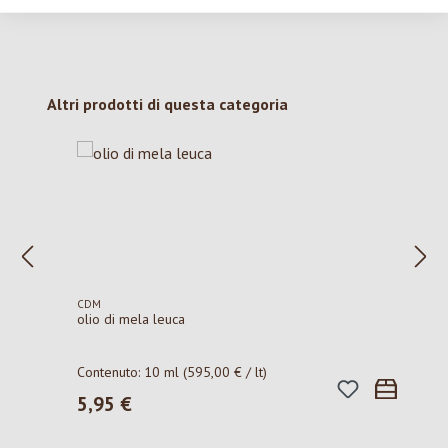
Salta la galleria dei prodotti
Altri prodotti di questa categoria
CDM
olio di mela leuca
Contenuto:
10 ml
(595,00 € / lt)
5,95 €
Prezzo normale: