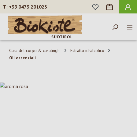
HAI 0 ARTICOLI N
+39 0473 201023
Passa al contenuto principale
Cura del corpo & casalinghi
Estratto idralcolico
Oli essenziali
Salta la galleria di immagini