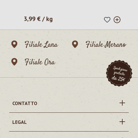
3,99 € / kg
Prezzo normale:
Filiale Lana
Filiale Merano
Filiale Ora
CONTATTO
LEGAL