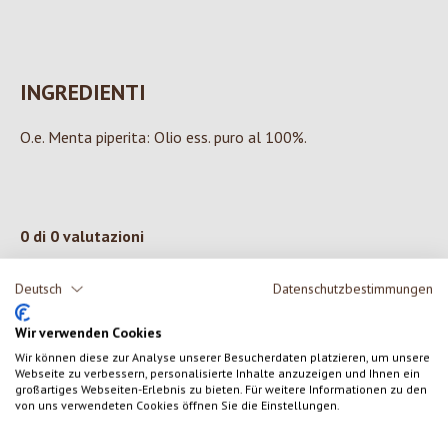
INGREDIENTI
O.e. Menta piperita: Olio ess. puro al 100%.
0 di 0 valutazioni
Deutsch
Datenschutzbestimmungen
Formula una valutazione!
Valutazione media di 0 su 5 stelle
Wir verwenden Cookies
Condividi le tue esperienze con il prodotto con altri clienti.
Wir können diese zur Analyse unserer Besucherdaten platzieren, um unsere
Webseite zu verbessern, personalisierte Inhalte anzuzeigen und Ihnen ein
großartiges Webseiten-Erlebnis zu bieten. Für weitere Informationen zu den
SCRIVERE UNA RECENSIONE
von uns verwendeten Cookies öffnen Sie die Einstellungen.
Visualizza le valutazioni solo nella lingua corrente.