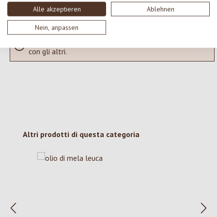
Alle akzeptieren
Ablehnen
Nein, anpassen
Nessuna recensione trovata Condividi le tue opinioni
con gli altri.
Salta la galleria dei prodotti
Altri prodotti di questa categoria