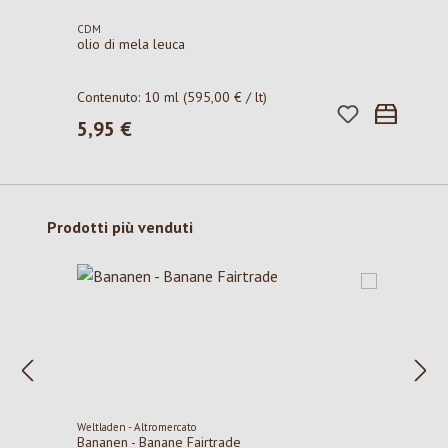
CDM
olio di mela leuca
Contenuto:
10 ml
(595,00 € / lt)
5,95 €
Prezzo normale:
Salta la galleria dei prodotti
Prodotti più venduti
Weltladen - Altromercato
Bananen - Banane Fairtrade