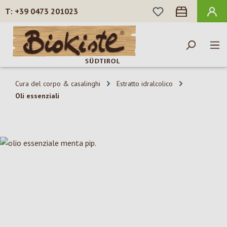
HAI 0 ARTICOLI N
+39 0473 201023
Passa al contenuto principale
Cura del corpo & casalinghi
Estratto idralcolico
Oli essenziali
Salta la galleria di immagini