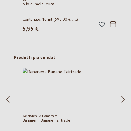
olio di mela leuca
Contenuto:
10 ml
(595,00 € / lt)
5,95 €
Prezzo normale:
Salta la galleria dei prodotti
Prodotti più venduti
Weltladen - Altromercato
Bananen - Banane Fairtrade