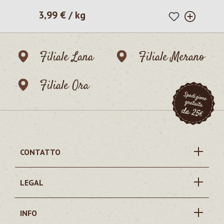
3,99 € / kg
Prezzo normale:
Filiale Lana
Filiale Merano
Filiale Ora
CONTATTO
LEGAL
INFO