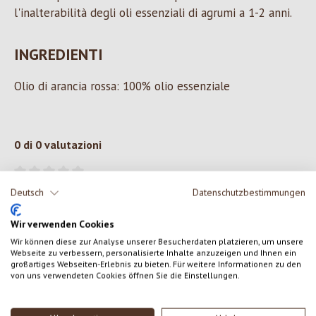
l'inalterabilità degli oli essenziali di agrumi a 1-2 anni.
INGREDIENTI
Olio di arancia rossa: 100% olio essenziale
0 di 0 valutazioni
Formula una valutazione!
Valutazione media di 0 su 5 stelle
Deutsch
Datenschutzbestimmungen
Condividi le tue esperienze con il prodotto con altri clienti.
Wir verwenden Cookies
Wir können diese zur Analyse unserer Besucherdaten platzieren, um unsere
Webseite zu verbessern, personalisierte Inhalte anzuzeigen und Ihnen ein
SCRIVERE UNA RECENSIONE
großartiges Webseiten-Erlebnis zu bieten. Für weitere Informationen zu den
von uns verwendeten Cookies öffnen Sie die Einstellungen.
Visualizza le valutazioni solo nella lingua corrente.