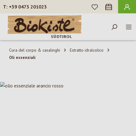
HAI 0 ARTICOLI N
+39 0473 201023
Passa al contenuto principale
Cura del corpo & casalinghi
Estratto idralcolico
Oli essenziali
Salta la galleria di immagini