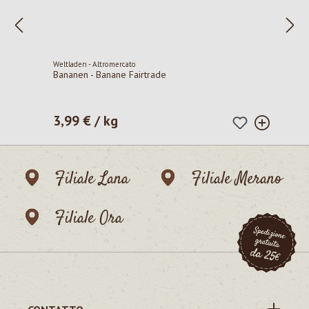
Weltladen - Altromercato
Bananen - Banane Fairtrade
3,99 € / kg
Prezzo normale:
Filiale Lana
Filiale Merano
Filiale Ora