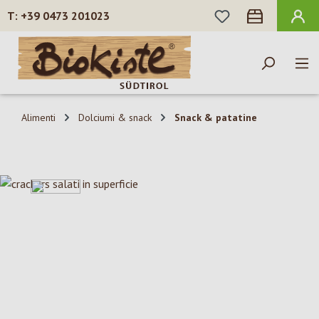
HAI 0 ARTICOLI N
+39 0473 201023
Passa al contenuto principale
Alimenti
Dolciumi & snack
Snack & patatine
Salta la galleria di immagini