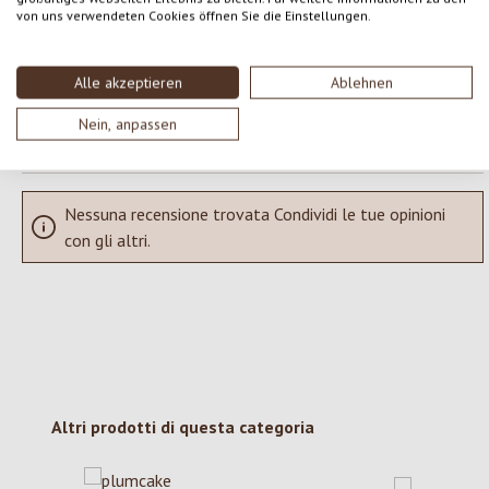
Condividi le tue esperienze con il prodotto con altri clienti.
von uns verwendeten Cookies öffnen Sie die Einstellungen.
SCRIVERE UNA RECENSIONE
Alle akzeptieren
Ablehnen
Visualizza le valutazioni solo nella lingua corrente.
Nein, anpassen
Nessuna recensione trovata Condividi le tue opinioni
con gli altri.
Salta la galleria dei prodotti
Altri prodotti di questa categoria