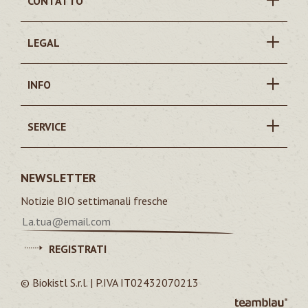
CONTATTO
LEGAL
INFO
SERVICE
NEWSLETTER
Notizie BIO settimanali fresche
REGISTRATI
© Biokistl S.r.l. | P.IVA IT02432070213