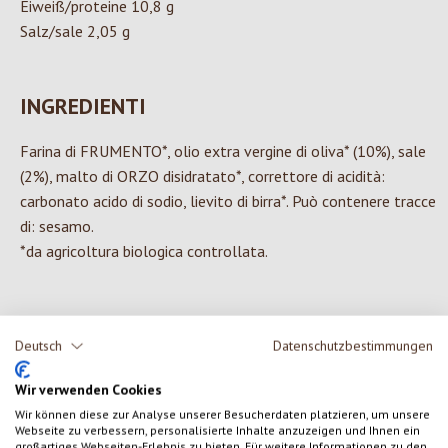
Eiweiß/proteine 10,8 g
Salz/sale 2,05 g
INGREDIENTI
Farina di FRUMENTO*, olio extra vergine di oliva* (10%), sale
(2%), malto di ORZO disidratato*, correttore di acidità:
carbonato acido di sodio, lievito di birra*. Può contenere tracce
di: sesamo.
*da agricoltura biologica controllata.
Deutsch
Datenschutzbestimmungen
0 di 0 valutazioni
Wir verwenden Cookies
Formula una valutazione!
Valutazione media di 0 su 5 stelle
Wir können diese zur Analyse unserer Besucherdaten platzieren, um unsere
Webseite zu verbessern, personalisierte Inhalte anzuzeigen und Ihnen ein
großartiges Webseiten-Erlebnis zu bieten. Für weitere Informationen zu den