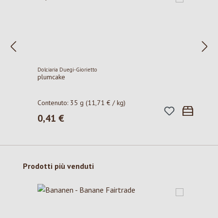
Dolciaria Duegi-Giorietto
plumcake
Contenuto:
35 g
(11,71 € / kg)
0,41 €
Prezzo normale:
Salta la galleria dei prodotti
Prodotti più venduti