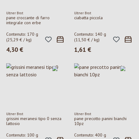
Ultner Brot
Ultner Brot
pane croccante di farro
ciabatta piccola
integrale con erbe
Contenuto:
170 g
Contenuto:
140 g
(25,29 € / kg)
(11,50 € / kg)
4,30 €
1,61 €
Prezzo normale:
Prezzo normale:
Ultner Brot
Ultner Brot
grissini meranesi tipo 0 senza
pane precotto panini bianchi
lattosio
10pz
Contenuto:
100 g
Contenuto:
400 g