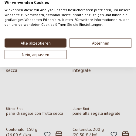
Wir verwenden Cookies
Wir können diese zur Analyse unserer Besucherdaten platzieren, um unsere
Ultner Brot
Ultner Brot
PF pane senza glutine al grano
pane alla segala mini "segale"
Webseite zu verbessern, personalisierte Inhalte anzuzeigen und Ihnen ein
saraceno
großartiges Webseiten-Erlebnis zu bieten. Für weitere Informationen zu den
von uns verwendeten Cookies öffnen Sie die Einstellungen.
Contenuto:
210 g
Contenuto:
130 g
(21,43 € / kg)
(26,92 € / kg)
Alle akzeptieren
Ablehnen
4,50 €
3,50 €
Prezzo normale:
Prezzo normale:
Nein, anpassen
Ultner Brot
Ultner Brot
pane di segale con frutta secca
pane alla segala integrale
Contenuto:
150 g
Contenuto:
200 g
(26,00 € / kg)
(20,50 € / kg)