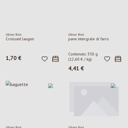
Ultner Brot
Ultner Brot
Croissant laugen
pane intergrale di farro
Contenuto:
350 g
1,70 €
Prezzo normale:
(12,60 € / kg)
4,41 €
Prezzo normale:
Ultner Brot
Ultner Brot