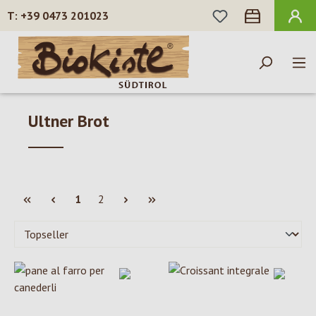
HAI 0 ARTICOLI N
+39 0473 201023
Passa al contenuto principale
Ultner Brot
Pagina
Pagina
1
2