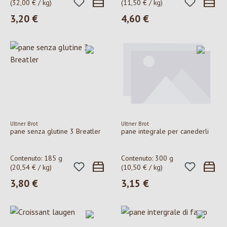
(32,00 € / kg)
(11,50 € / kg)
3,20 €
4,60 €
Prezzo normale:
Prezzo normale:
Ultner Brot
Ultner Brot
pane senza glutine 3 Breatler
pane integrale per canederli
Contenuto:
185 g
Contenuto:
300 g
(20,54 € / kg)
(10,50 € / kg)
3,80 €
3,15 €
Prezzo normale:
Prezzo normale: