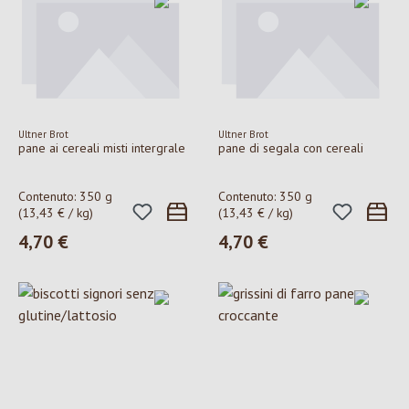
Ultner Brot
Ultner Brot
pane ai cereali misti intergrale
pane di segala con cereali
Contenuto:
350 g
Contenuto:
350 g
(13,43 € / kg)
(13,43 € / kg)
4,70 €
4,70 €
Prezzo normale:
Prezzo normale: