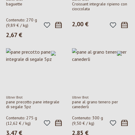
baguette
Croissant integrale ripieno con
cioccolata
Contenuto:
270 g
2,00 €
Prezzo normale:
(9,89 € / kg)
2,67 €
Prezzo normale:
Ultner Brot
Ultner Brot
pane precotto pane integrale
pane al grano tenero per
di segale 5pz
canederli
Contenuto:
275 g
Contenuto:
300 g
(12,62 € / kg)
(9,50 € / kg)
3,47 €
2,85 €
Prezzo normale:
Prezzo normale: