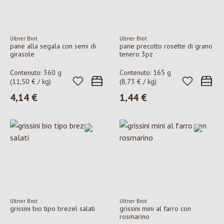
Ultner Brot
Ultner Brot
pane alla segala con semi di
pane precotto rosette di grano
girasole
tenero 3pz
Contenuto:
360 g
Contenuto:
165 g
(11,50 € / kg)
(8,73 € / kg)
4,14 €
1,44 €
Prezzo normale:
Prezzo normale:
Ultner Brot
Ultner Brot
grissini bio tipo brezel salati
grissini mini al farro con
rosmarino