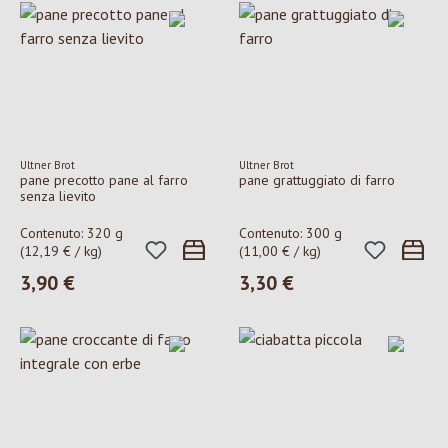
Ultner Brot
Ultner Brot
pane precotto pane al farro
pane grattuggiato di farro
senza lievito
Contenuto:
320 g
Contenuto:
300 g
(12,19 € / kg)
(11,00 € / kg)
3,90 €
3,30 €
Prezzo normale:
Prezzo normale: