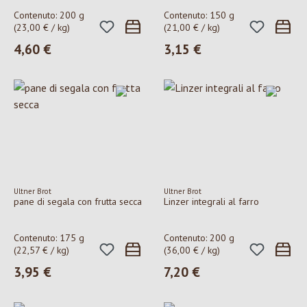
Contenuto:
200 g
Contenuto:
150 g
(23,00 € / kg)
(21,00 € / kg)
4,60 €
3,15 €
Prezzo normale:
Prezzo normale:
Ultner Brot
Ultner Brot
pane di segala con frutta secca
Linzer integrali al farro
Contenuto:
175 g
Contenuto:
200 g
(22,57 € / kg)
(36,00 € / kg)
3,95 €
7,20 €
Prezzo normale:
Prezzo normale: