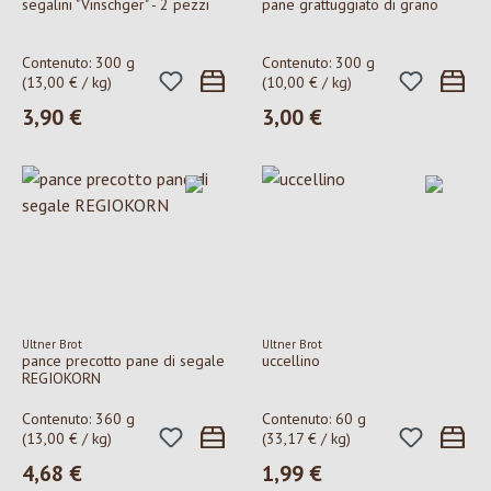
segalini "Vinschger" - 2 pezzi
pane grattuggiato di grano
Contenuto:
300 g
Contenuto:
300 g
(13,00 € / kg)
(10,00 € / kg)
3,90 €
3,00 €
Prezzo normale:
Prezzo normale:
Ultner Brot
Ultner Brot
pance precotto pane di segale
uccellino
REGIOKORN
Contenuto:
360 g
Contenuto:
60 g
(13,00 € / kg)
(33,17 € / kg)
4,68 €
1,99 €
Prezzo normale:
Prezzo normale: