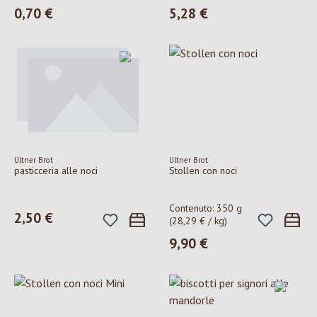
0,70 €
5,28 €
Prezzo normale:
Prezzo normale:
Ultner Brot
Ultner Brot
pasticceria alle noci
Stollen con noci
Contenuto:
350 g
2,50 €
Prezzo normale:
(28,29 € / kg)
9,90 €
Prezzo normale: