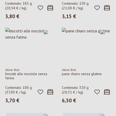
Contenuto:
185 g
Contenuto:
150 g
(20,54 € / kg)
(21,00 € / kg)
3,80 €
3,15 €
Prezzo normale:
Prezzo normale:
Ultner Brot
Ultner Brot
biscotti alle nocciole senza
pane chiaro senza glutine
farina
Contenuto:
100 g
Contenuto:
320 g
(37,00 € / kg)
(20,31 € / kg)
3,70 €
6,50 €
Prezzo normale:
Prezzo normale: