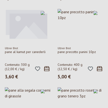
Ultner Brot
Ultner Brot
pane al kamut per canederli
pane precotto panini 10pz
Contenuto:
300 g
Contenuto:
400 g
(12,00 € / kg)
(12,50 € / kg)
3,60 €
5,00 €
Prezzo normale:
Prezzo normale: