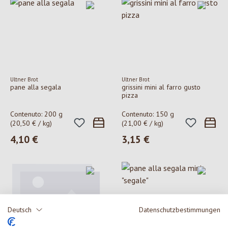
Ultner Brot
Ultner Brot
pane alla segala
grissini mini al farro gusto
pizza
Contenuto:
200 g
Contenuto:
150 g
(20,50 € / kg)
(21,00 € / kg)
4,10 €
3,15 €
Prezzo normale:
Prezzo normale:
Deutsch
Datenschutzbestimmungen