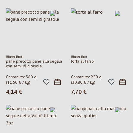
Ultner Brot
Ultner Brot
pane precotto pane alla segala
torta al farro
con semi di girasole
Contenuto:
360 g
Contenuto:
250 g
(11,50 € / kg)
(30,80 € / kg)
4,14 €
7,70 €
Prezzo normale:
Prezzo normale: