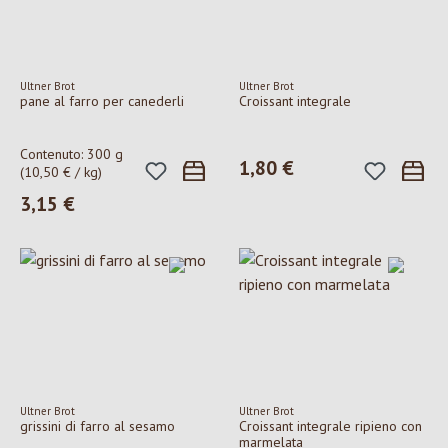
Ultner Brot
Ultner Brot
pane al farro per canederli
Croissant integrale
Contenuto:
300 g
1,80 €
Prezzo normale:
(10,50 € / kg)
3,15 €
Prezzo normale:
Ultner Brot
Ultner Brot
grissini di farro al sesamo
Croissant integrale ripieno con
marmelata