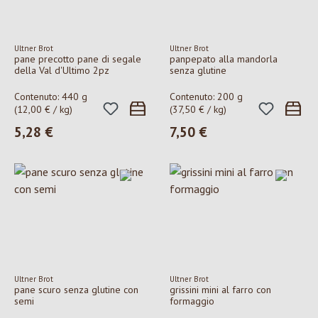
Ultner Brot
Ultner Brot
pane precotto pane di segale
panpepato alla mandorla
della Val d'Ultimo 2pz
senza glutine
Contenuto:
440 g
Contenuto:
200 g
(12,00 € / kg)
(37,50 € / kg)
5,28 €
7,50 €
Prezzo normale:
Prezzo normale:
Ultner Brot
Ultner Brot
pane scuro senza glutine con
grissini mini al farro con
semi
formaggio