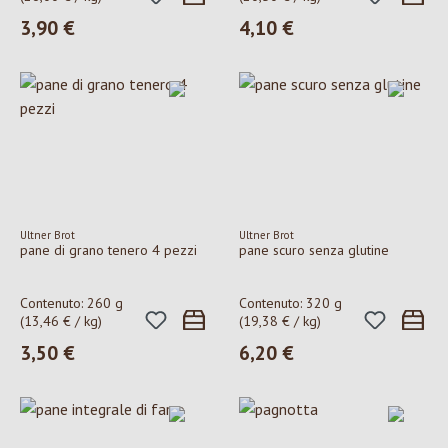
3,90 €
4,10 €
Prezzo normale:
Prezzo normale:
Ultner Brot
Ultner Brot
pane di grano tenero 4 pezzi
pane scuro senza glutine
Contenuto:
260 g
Contenuto:
320 g
(13,46 € / kg)
(19,38 € / kg)
3,50 €
6,20 €
Prezzo normale:
Prezzo normale: