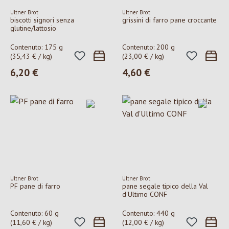
Ultner Brot
Ultner Brot
biscotti signori senza
grissini di farro pane croccante
glutine/lattosio
Contenuto:
175 g
Contenuto:
200 g
(35,43 € / kg)
(23,00 € / kg)
6,20 €
4,60 €
Prezzo normale:
Prezzo normale:
Ultner Brot
Ultner Brot
PF pane di farro
pane segale tipico della Val
d'Ultimo CONF
Contenuto:
60 g
Contenuto:
440 g
(11,60 € / kg)
(12,00 € / kg)