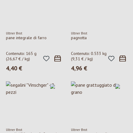
Ultner Brot
Ultner Brot
pane integrale di farro
pagnotta
Contenuto:
165 g
Contenuto:
0.533 kg
(26,67 € / kg)
(9,31 € / kg)
4,40 €
4,96 €
Prezzo normale:
Prezzo normale:
Ultner Brot
Ultner Brot