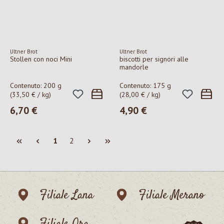
Ultner Brot
Ultner Brot
Stollen con noci Mini
biscotti per signori alle
mandorle
Contenuto:
200 g
Contenuto:
175 g
(33,50 € / kg)
(28,00 € / kg)
6,70 €
4,90 €
Prezzo normale:
Prezzo normale:
Pagina
Pagina
1
2
Filiale Lana
Filiale Merano