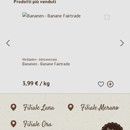
Salta la galleria dei prodotti
Prodotti più venduti
Weltladen - Altromercato
Bananen - Banane Fairtrade
3,99 € / kg
Prezzo normale:
Filiale Lana
Filiale Merano
Filiale Ora