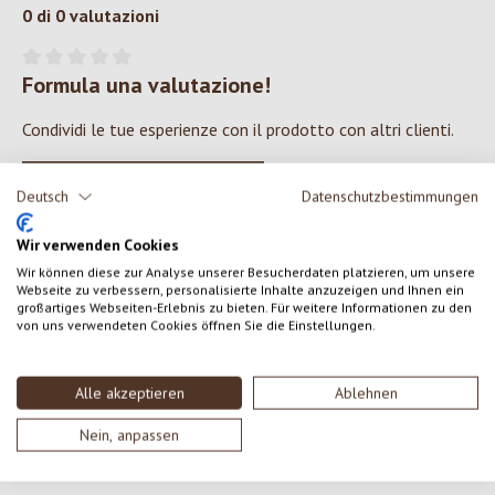
0 di 0 valutazioni
Formula una valutazione!
Valutazione media di 0 su 5 stelle
Condividi le tue esperienze con il prodotto con altri clienti.
SCRIVERE UNA RECENSIONE
Deutsch
Datenschutzbestimmungen
Wir verwenden Cookies
Visualizza le valutazioni solo nella lingua corrente.
Wir können diese zur Analyse unserer Besucherdaten platzieren, um unsere
Webseite zu verbessern, personalisierte Inhalte anzuzeigen und Ihnen ein
großartiges Webseiten-Erlebnis zu bieten. Für weitere Informationen zu den
von uns verwendeten Cookies öffnen Sie die Einstellungen.
Nessuna recensione trovata Condividi le tue opinioni
con gli altri.
Alle akzeptieren
Ablehnen
Nein, anpassen