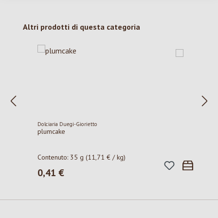
Salta la galleria dei prodotti
Altri prodotti di questa categoria
Dolciaria Duegi-Giorietto
plumcake
Contenuto:
35 g
(11,71 € / kg)
0,41 €
Prezzo normale: