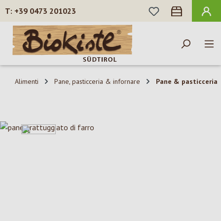
HAI 0 ARTICOLI N
+39 0473 201023
Passa al contenuto principale
Alimenti
Pane, pasticceria & infornare
Pane & pasticceria
Salta la galleria di immagini