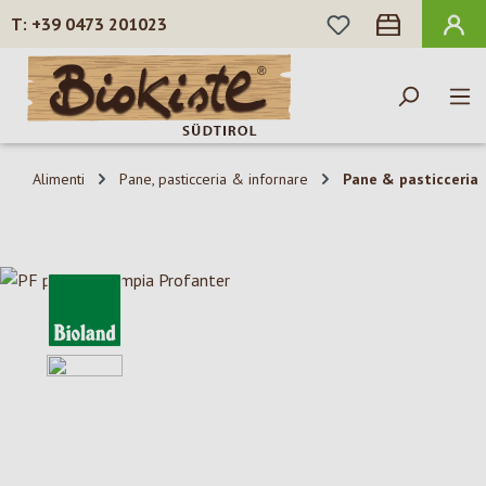
HAI 0 ARTICOLI N
+39 0473 201023
Passa al contenuto principale
Alimenti
Pane, pasticceria & infornare
Pane & pasticceria
Salta la galleria di immagini