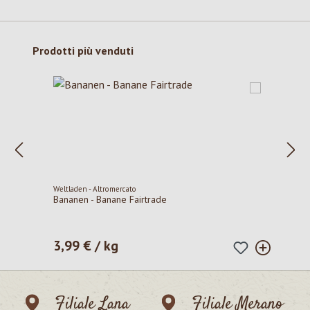
Salta la galleria dei prodotti
Prodotti più venduti
Weltladen - Altromercato
Bananen - Banane Fairtrade
3,99 € / kg
Prezzo normale:
Filiale Lana
Filiale Merano