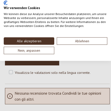
Wir verwenden Cookies
Wir können diese zur Analyse unserer Besucherdaten platzieren, um unsere
Webseite zu verbessern, personalisierte Inhalte anzuzeigen und Ihnen ein
0 di 0 valutazioni
großartiges Webseiten-Erlebnis zu bieten. Für weitere Informationen zu den
von uns verwendeten Cookies öffnen Sie die Einstellungen.
Formula una valutazione!
Valutazione media di 0 su 5 stelle
Alle akzeptieren
Ablehnen
Condividi le tue esperienze con il prodotto con altri clienti.
Nein, anpassen
SCRIVERE UNA RECENSIONE
Visualizza le valutazioni solo nella lingua corrente.
Nessuna recensione trovata Condividi le tue opinioni
con gli altri.