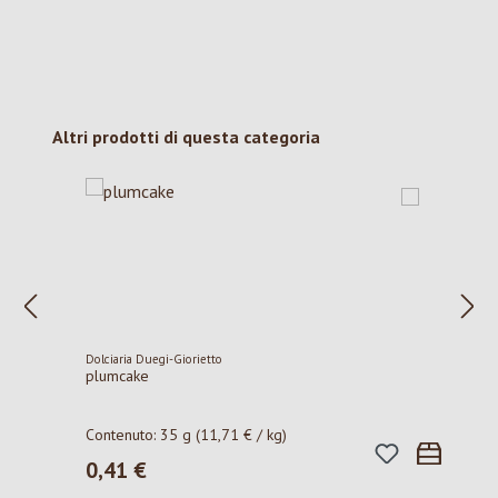
Salta la galleria dei prodotti
Altri prodotti di questa categoria
Dolciaria Duegi-Giorietto
plumcake
Contenuto:
35 g
(11,71 € / kg)
0,41 €
Prezzo normale: