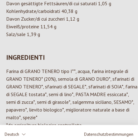
Davon gesättigte Fettsäuren/di cui saturati 1,05 g
Kohlenhydrate/carboidrati 40,38 g
Davon Zucker/di cui zuccheri 1,12 g
Eiweiß/proteine 11,54 g
Salz/sale 1,39 g
INGREDIENTI
Farina di GRANO TENERO tipo I**, acqua, farina integrale di
GRANO TENERO* (20%), semola di GRANO DURO*, sfarinati di
GRANO TENERO*, sfarinati di SEGALE*, sfarinati di SOIA*, farina
di SEGALE tostata*, semi di lino*, PASTA MADRE essiccata*,
semi di zucca*, semi di girasole*, salgemma siciliano, SESAMO*,
papavero*, lievito biologico*, miglioratore naturale a base di
malto*, spezie*
*da agricoltura biologica controllata
**da agricoltura biologica controllata Bioland
Deutsch
Datenschutzbestimmungen