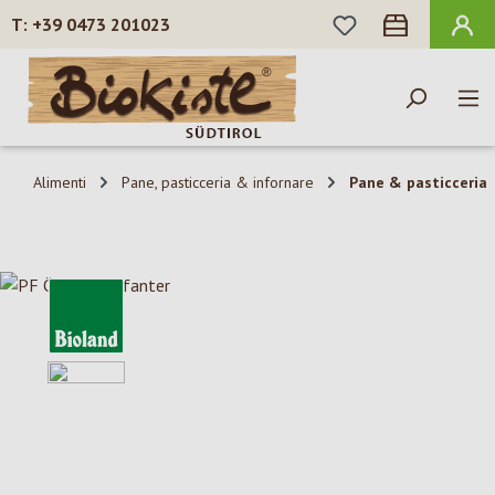
HAI 0 ARTICOLI N
+39 0473 201023
Passa al contenuto principale
Alimenti
Pane, pasticceria & infornare
Pane & pasticceria
Salta la galleria di immagini