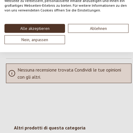
Formula una valutazione!
Valutazione media di 0 su 5 stelle
Webseite zu verbessern, personalisierte Inhalte anzuzeigen und Ihnen ein
großartiges Webseiten-Erlebnis zu bieten. Für weitere Informationen zu den
von uns verwendeten Cookies öffnen Sie die Einstellungen.
Condividi le tue esperienze con il prodotto con altri clienti.
Alle akzeptieren
Ablehnen
SCRIVERE UNA RECENSIONE
Nein, anpassen
Visualizza le valutazioni solo nella lingua corrente.
Nessuna recensione trovata Condividi le tue opinioni
con gli altri.
Salta la galleria dei prodotti
Altri prodotti di questa categoria