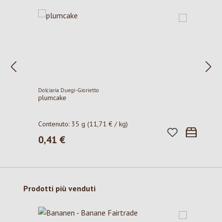
Dolciaria Duegi-Giorietto
plumcake
Contenuto:
35 g
(11,71 € / kg)
0,41 €
Prezzo normale:
Salta la galleria dei prodotti
Prodotti più venduti