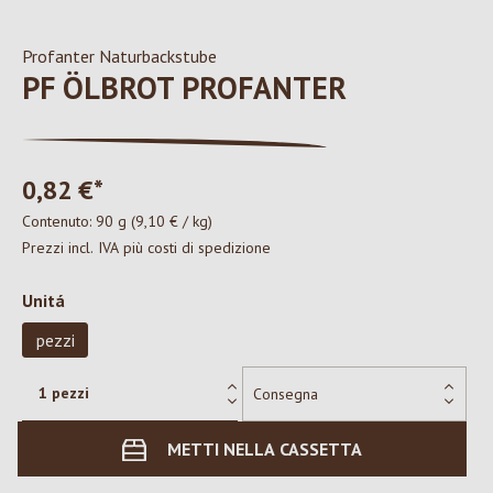
Profanter Naturbackstube
PF ÖLBROT PROFANTER
0,82 €*
Contenuto:
90 g
(9,10 € / kg)
Prezzi incl. IVA più costi di spedizione
Seleziona
Unitá
pezzi
METTI NELLA CASSETTA