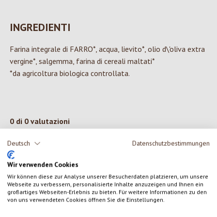
INGREDIENTI
Farina integrale di FARRO*, acqua, lievito*, olio d\'oliva extra
vergine*, salgemma, farina di cereali maltati*
*da agricoltura biologica controllata.
0 di 0 valutazioni
Deutsch
Datenschutzbestimmungen
Formula una valutazione!
Valutazione media di 0 su 5 stelle
Wir verwenden Cookies
Condividi le tue esperienze con il prodotto con altri clienti.
Wir können diese zur Analyse unserer Besucherdaten platzieren, um unsere
Webseite zu verbessern, personalisierte Inhalte anzuzeigen und Ihnen ein
großartiges Webseiten-Erlebnis zu bieten. Für weitere Informationen zu den
SCRIVERE UNA RECENSIONE
von uns verwendeten Cookies öffnen Sie die Einstellungen.