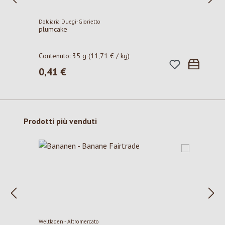
Dolciaria Duegi-Giorietto
plumcake
Contenuto:
35 g
(11,71 € / kg)
0,41 €
Prezzo normale:
Salta la galleria dei prodotti
Prodotti più venduti
Weltladen - Altromercato