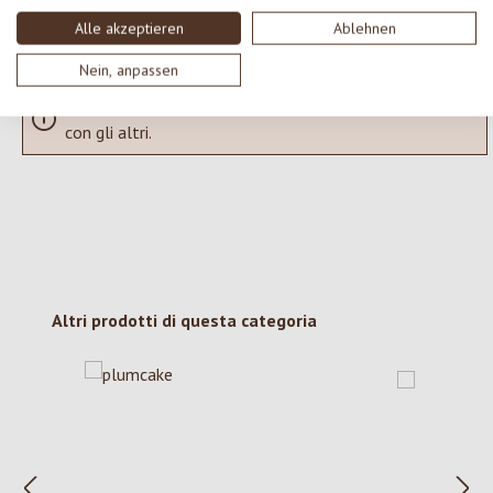
Visualizza le valutazioni solo nella lingua corrente.
Alle akzeptieren
Ablehnen
Nein, anpassen
Nessuna recensione trovata Condividi le tue opinioni
con gli altri.
Salta la galleria dei prodotti
Altri prodotti di questa categoria