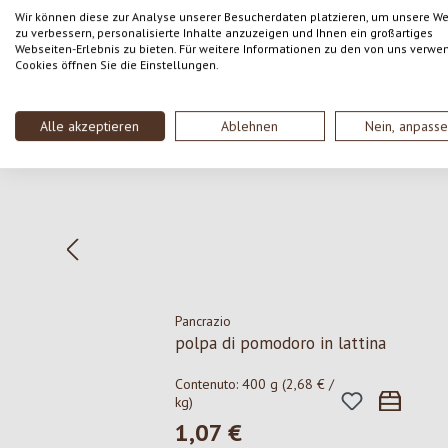
Wir können diese zur Analyse unserer Besucherdaten platzieren, um unsere W
zu verbessern, personalisierte Inhalte anzuzeigen und Ihnen ein großartiges
Webseiten-Erlebnis zu bieten. Für weitere Informationen zu den von uns verwe
Salta la galleria dei prodotti
Cookies öffnen Sie die Einstellungen.
Alle akzeptieren
Ablehnen
Nein, anpass
Pancrazio
polpa di pomodoro in lattina
Contenuto:
400 g
(2,68 € /
kg)
1,07 €
Prezzo normale: