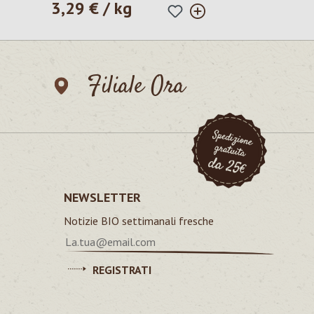
3,29 € / kg
Prezzo normale:
Filiale Ora
NEWSLETTER
Notizie BIO settimanali fresche
REGISTRATI