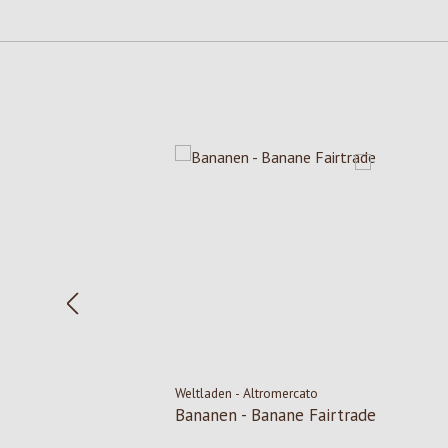
Salta la galleria dei prodotti
Weltladen - Altromercato
Bananen - Banane Fairtrade