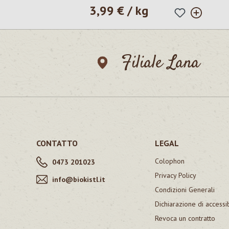
3,99 € / kg
Prezzo normale:
Filiale Lana
CONTATTO
LEGAL
Colophon
0473 201023
Privacy Policy
info@biokistl.it
Condizioni Generali
Dichiarazione di accessib
Revoca un contratto