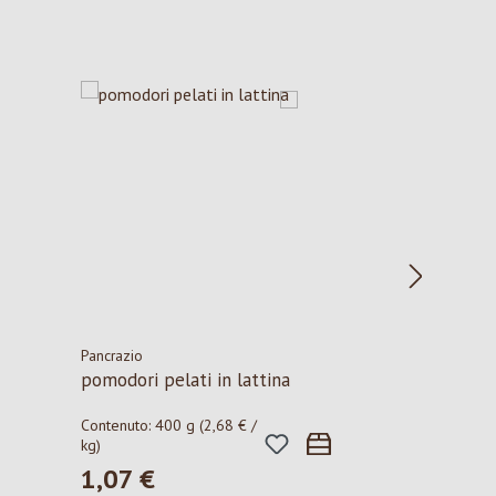
Pancrazio
pomodori pelati in lattina
Contenuto:
400 g
(2,68 € /
kg)
1,07 €
Prezzo normale: