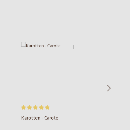
Valutazione media di 5 su 5 stelle
Karotten - Carote