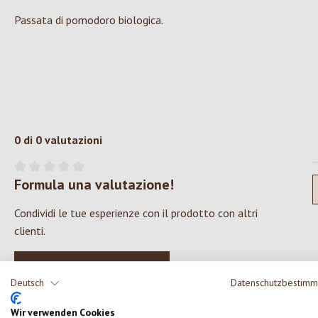
Passata di pomodoro biologica.
0 di 0 valutazioni
Formula una valutazione!
Valutazione media di 0 su 5 stelle
Condividi le tue esperienze con il prodotto con altri
clienti.
SCRIVERE UNA RECENSIONE
Deutsch
Datenschutzbestim
Wir verwenden Cookies