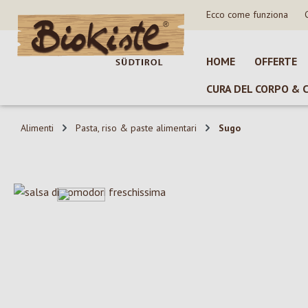
Ecco come funziona
sa al contenuto principale
Salta alla ricerca
Passa alla navigazione principale
HOME
OFFERTE
CURA DEL CORPO & 
Alimenti
Pasta, riso & paste alimentari
Sugo
Salta la galleria di immagini