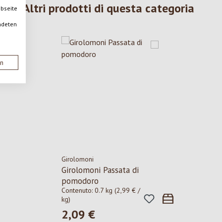
Altri prodotti di questa categoria
ebseite
ndeten
en
Girolomoni
Girolomoni Passata di
pomodoro
Contenuto:
0.7 kg
(2,99 € /
kg)
2,09 €
Prezzo normale: