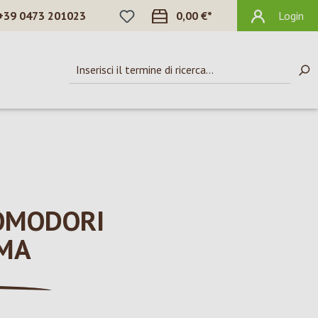
HAI 0 ARTICOLI NELLA LISTA DEI DES
+39 0473 201023
0,00 €*
Login
POMODORI
IMA