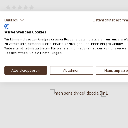
Formula una valutazione!
Valutazione media di 0 su 5 stelle
Deutsch
Datenschutzbestim
Condividi le tue esperienze con il prodotto con altri
Wir verwenden Cookies
clienti.
Wir können diese zur Analyse unserer Besucherdaten platzieren, um unsere W
zu verbessern, personalisierte Inhalte anzuzeigen und Ihnen ein großartiges
Webseiten-Erlebnis zu bieten. Für weitere Informationen zu den von uns verwe
SCRIVERE UNA RECENSIONE
Cookies öffnen Sie die Einstellungen.
Alle akzeptieren
Ablehnen
Nein, anpass
Salta la galleria dei prodotti