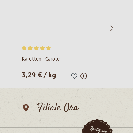
Valutazione media di 5 su 5 stelle
Karotten - Carote
3,29 € / kg
Prezzo normale:
Filiale Ora