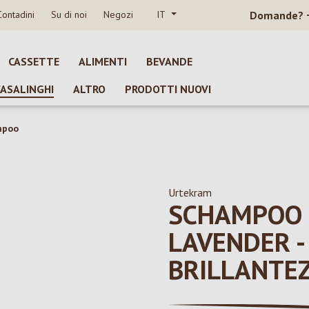
Contadini
Su di noi
Negozi
IT
Domande?
CASSETTE
ALIMENTI
BEVANDE
CASALINGHI
ALTRO
PRODOTTI NUOVI
mpoo
Urtekram
SCHAMPOO 
LAVENDER -
BRILLANTE