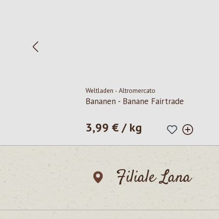
Weltladen - Altromercato
Bananen - Banane Fairtrade
3,99 € / kg
Prezzo normale:
Filiale Lana