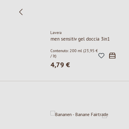
Lavera
men sensitiv gel doccia 3in1
Contenuto:
200 ml
(23,95 €
/ lt)
4,79 €
Prezzo normale:
Salta la galleria dei prodotti