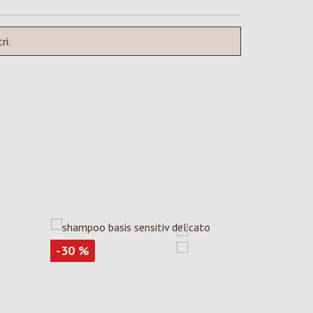
ri.
Sconto
-30
%