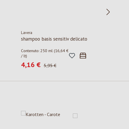
Lavera
shampoo basis sensitiv delicato
Contenuto:
250 ml
(16,64 €
/ lt)
4,16 €
Prezzo di vendita:
Prezzo normale:
5,95 €