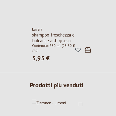
Lavera
shampoo freschezza e
balcance anti grasso
Contenuto:
250 ml
(23,80 €
/ lt)
5,95 €
Prezzo normale:
Prodotti più venduti