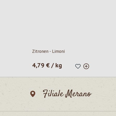
Zitronen - Limoni
4,79 € / kg
Prezzo normale:
Filiale Merano