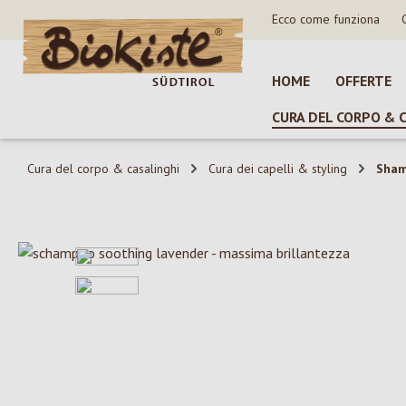
Ecco come funziona
sa al contenuto principale
Salta alla ricerca
Passa alla navigazione principale
HOME
OFFERTE
CURA DEL CORPO & 
Cura del corpo & casalinghi
Cura dei capelli & styling
Sha
Salta la galleria di immagini