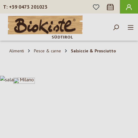
HAI 0 ARTICOLI N
+39 0473 201023
Passa al contenuto principale
Alimenti
Pesce & carne
Salsiccie & Prosciutto
Salta la galleria di immagini