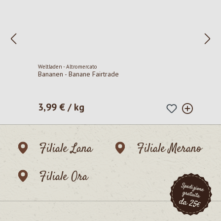
Weltladen - Altromercato
Bananen - Banane Fairtrade
3,99 € / kg
Prezzo normale:
Filiale Lana
Filiale Merano
Filiale Ora