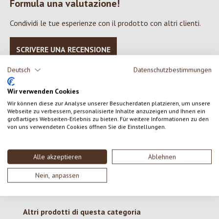
Formula una valutazione!
Valutazione media di 0 su 5 stelle
Condividi le tue esperienze con il prodotto con altri clienti.
SCRIVERE UNA RECENSIONE
Deutsch
Datenschutzbestimmungen
Visualizza le valutazioni solo nella lingua corrente.
Wir verwenden Cookies
Wir können diese zur Analyse unserer Besucherdaten platzieren, um unsere
Webseite zu verbessern, personalisierte Inhalte anzuzeigen und Ihnen ein
Nessuna recensione trovata Condividi le tue opinioni
großartiges Webseiten-Erlebnis zu bieten. Für weitere Informationen zu den
von uns verwendeten Cookies öffnen Sie die Einstellungen.
con gli altri.
Alle akzeptieren
Ablehnen
Nein, anpassen
Salta la galleria dei prodotti
Altri prodotti di questa categoria