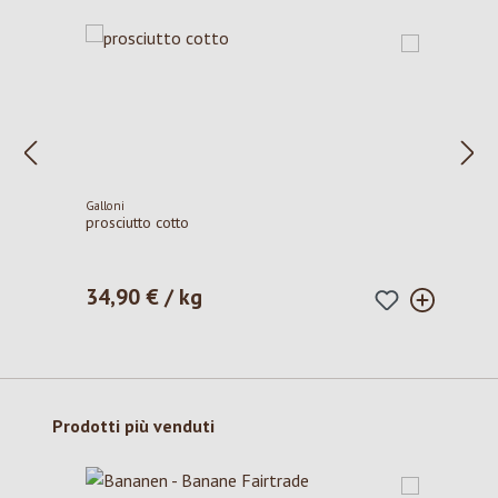
Galloni
prosciutto cotto
34,90 € / kg
Prezzo normale:
Salta la galleria dei prodotti
Prodotti più venduti