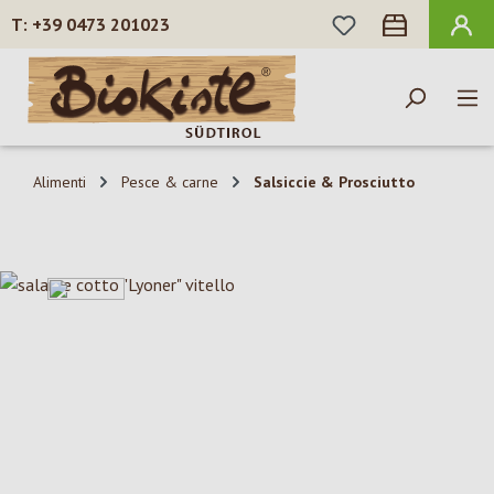
HAI 0 ARTICOLI N
+39 0473 201023
Passa al contenuto principale
Alimenti
Pesce & carne
Salsiccie & Prosciutto
Salta la galleria di immagini