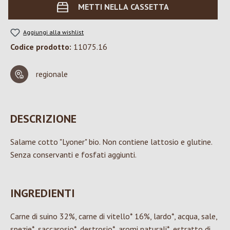
METTI NELLA CASSETTA
Aggiungi alla wishlist
Codice prodotto:
11075.16
regionale
DESCRIZIONE
Salame cotto "Lyoner" bio. Non contiene lattosio e glutine.
Senza conservanti e fosfati aggiunti.
INGREDIENTI
Carne di suino 32%, carne di vitello* 16%, lardo*, acqua, sale,
spezie*, saccarosio*, destrosio*, aromi naturali*, estratto di