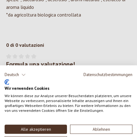
aroma liquido
*da agricoltura biologica controllata
0 di 0 valutazioni
Formula una valutazione!
Valutazione media di 0 su 5 stelle
Deutsch
Datenschutzbestimmungen
Condividi le tue esperienze con il prodotto con altri clienti.
Wir verwenden Cookies
SCRIVERE UNA RECENSIONE
Wir können diese zur Analyse unserer Besucherdaten platzieren, um unsere
Webseite zu verbessern, personalisierte Inhalte anzuzeigen und Ihnen ein
großartiges Webseiten-Erlebnis zu bieten. Für weitere Informationen zu den
Visualizza le valutazioni solo nella lingua corrente.
von uns verwendeten Cookies öffnen Sie die Einstellungen.
Alle akzeptieren
Ablehnen
Nessuna recensione trovata Condividi le tue opinioni