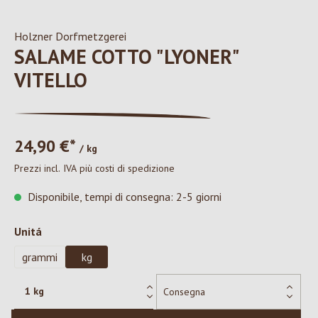
Holzner Dorfmetzgerei
SALAME COTTO "LYONER"
VITELLO
24,90 €*
/ kg
Prezzi incl. IVA più costi di spedizione
Disponibile, tempi di consegna: 2-5 giorni
Seleziona
Unitá
grammi
kg