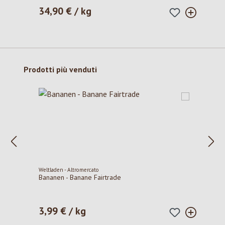
34,90 € / kg
Prezzo normale:
Salta la galleria dei prodotti
Prodotti più venduti
Weltladen - Altromercato
Bananen - Banane Fairtrade
3,99 € / kg
Prezzo normale: