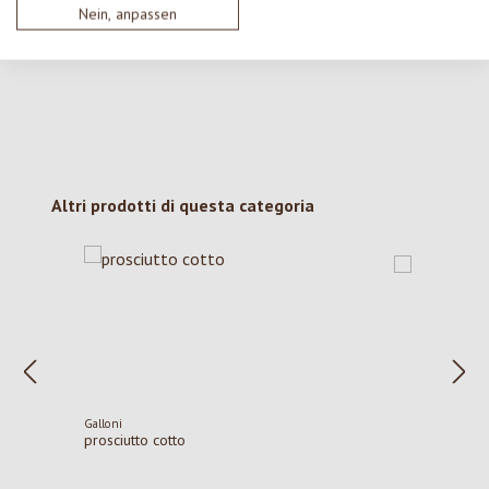
Nein, anpassen
con gli altri.
Salta la galleria dei prodotti
Altri prodotti di questa categoria
Galloni
prosciutto cotto