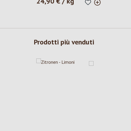
24,90 € / kg
Prezzo normale:
Prodotti più venduti