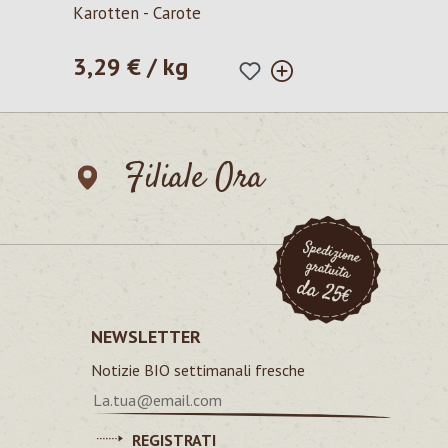
Valutazione media di 5 su 5 stelle
Karotten - Carote
3,29 € / kg
Prezzo normale:
Filiale Ora
NEWSLETTER
Notizie BIO settimanali fresche
REGISTRATI