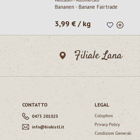
Weltladen - Altromercato
Bananen - Banane Fairtrade
3,99 € / kg
Prezzo normale:
Filiale Lana
CONTATTO
LEGAL
Colophon
0473 201023
Privacy Policy
info@biokistl.it
Condizioni Generali