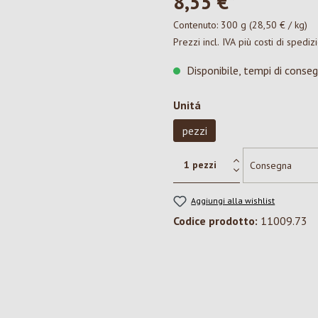
8,55 €*
Contenuto:
300 g
(28,50 € / kg)
Prezzi incl. IVA più costi di spediz
Disponibile, tempi di conseg
Seleziona
Unitá
pezzi
Aggiungi alla wishlist
Codice prodotto:
11009.73