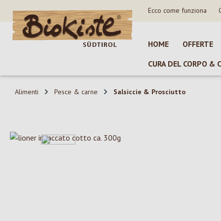
Ecco come funziona
sa al contenuto principale
Salta alla ricerca
Passa alla navigazione principale
HOME
OFFERTE
CURA DEL CORPO & 
Alimenti
Pesce & carne
Salsiccie & Prosciutto
Salta la galleria di immagini