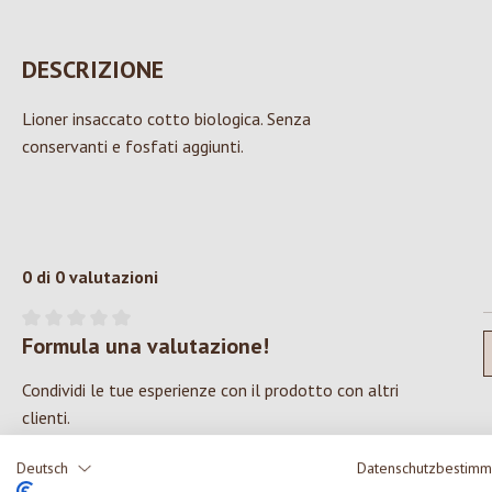
DESCRIZIONE
Lioner insaccato cotto biologica. Senza
conservanti e fosfati aggiunti.
0 di 0 valutazioni
Formula una valutazione!
Valutazione media di 0 su 5 stelle
Condividi le tue esperienze con il prodotto con altri
clienti.
Deutsch
Datenschutzbestim
SCRIVERE UNA RECENSIONE