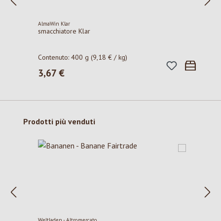
AlmaWin Klar
smacchiatore Klar
Contenuto:
400 g
(9,18 € / kg)
3,67 €
Prezzo normale:
Salta la galleria dei prodotti
Prodotti più venduti
Weltladen - Altromercato