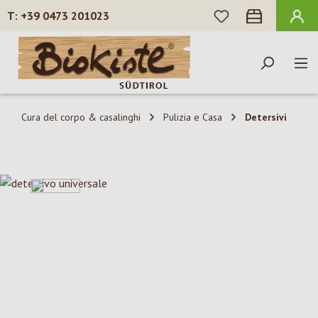
HAI 0 ARTICOLI N
+39 0473 201023
Passa al contenuto principale
Cura del corpo & casalinghi
Pulizia e Casa
Detersivi
Salta la galleria di immagini