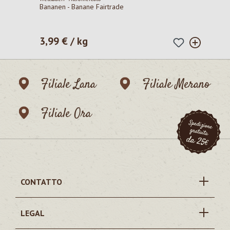
Bananen - Banane Fairtrade
3,99 € / kg
Prezzo normale:
Filiale Lana
Filiale Merano
Filiale Ora
CONTATTO
LEGAL