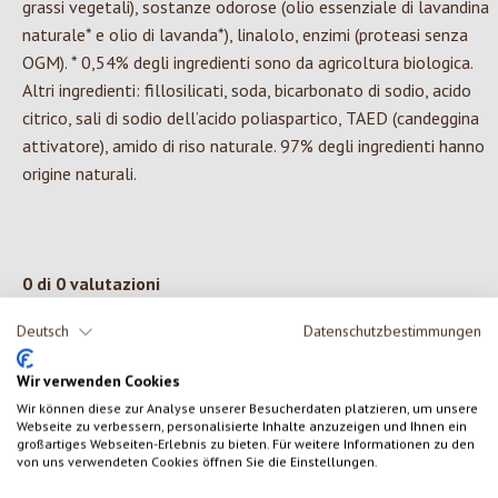
grassi vegetali), sostanze odorose (olio essenziale di lavandina
naturale* e olio di lavanda*), linalolo, enzimi (proteasi senza
OGM). * 0,54% degli ingredienti sono da agricoltura biologica.
Altri ingredienti: fillosilicati, soda, bicarbonato di sodio, acido
citrico, sali di sodio dell’acido poliaspartico, TAED (candeggina
attivatore), amido di riso naturale. 97% degli ingredienti hanno
origine naturali.
0 di 0 valutazioni
Deutsch
Datenschutzbestimmungen
Formula una valutazione!
Valutazione media di 0 su 5 stelle
Wir verwenden Cookies
Condividi le tue esperienze con il prodotto con altri clienti.
Wir können diese zur Analyse unserer Besucherdaten platzieren, um unsere
Webseite zu verbessern, personalisierte Inhalte anzuzeigen und Ihnen ein
großartiges Webseiten-Erlebnis zu bieten. Für weitere Informationen zu den
SCRIVERE UNA RECENSIONE
von uns verwendeten Cookies öffnen Sie die Einstellungen.