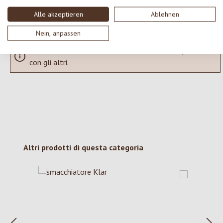
Visualizza le valutazioni solo nella lingua corrente.
Alle akzeptieren
Ablehnen
Nein, anpassen
Nessuna recensione trovata Condividi le tue opinioni
con gli altri.
Salta la galleria dei prodotti
Altri prodotti di questa categoria