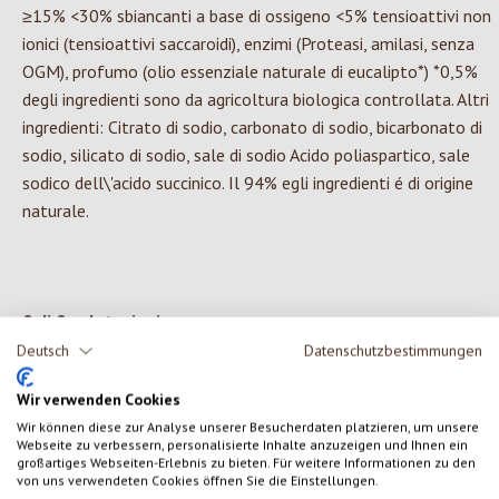
≥15% <30% sbiancanti a base di ossigeno <5% tensioattivi non
ionici (tensioattivi saccaroidi), enzimi (Proteasi, amilasi, senza
OGM), profumo (olio essenziale naturale di eucalipto*) *0,5%
degli ingredienti sono da agricoltura biologica controllata. Altri
ingredienti: Citrato di sodio, carbonato di sodio, bicarbonato di
sodio, silicato di sodio, sale di sodio Acido poliaspartico, sale
sodico dell\'acido succinico. Il 94% egli ingredienti é di origine
naturale.
0 di 0 valutazioni
Deutsch
Datenschutzbestimmungen
Formula una valutazione!
Valutazione media di 0 su 5 stelle
Wir verwenden Cookies
Wir können diese zur Analyse unserer Besucherdaten platzieren, um unsere
Condividi le tue esperienze con il prodotto con altri clienti.
Webseite zu verbessern, personalisierte Inhalte anzuzeigen und Ihnen ein
großartiges Webseiten-Erlebnis zu bieten. Für weitere Informationen zu den
von uns verwendeten Cookies öffnen Sie die Einstellungen.
SCRIVERE UNA RECENSIONE