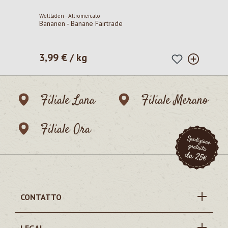
Weltladen - Altromercato
Bananen - Banane Fairtrade
3,99 € / kg
Prezzo normale:
Filiale Lana
Filiale Merano
Filiale Ora
CONTATTO