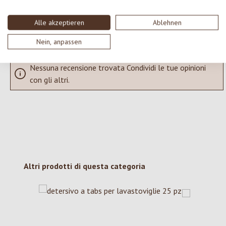
Alle akzeptieren
Ablehnen
Visualizza le valutazioni solo nella lingua corrente.
Nein, anpassen
Nessuna recensione trovata Condividi le tue opinioni
con gli altri.
Salta la galleria dei prodotti
Altri prodotti di questa categoria