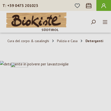
HAI 0 ARTICOLI N
+39 0473 201023
Passa al contenuto principale
Cura del corpo & casalinghi
Pulizia e Casa
Detergenti
Salta la galleria di immagini