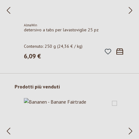
AlmaWin
detersivo a tabs per lavastoviglie 25 pz
Contenuto:
250 g
(24,36 € / kg)
6,09 €
Prezzo normale:
Salta la galleria dei prodotti
Prodotti più venduti