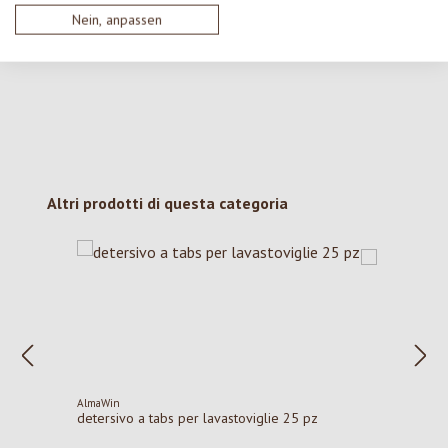
Nessuna recensione trovata Condividi le tue opinioni
Nein, anpassen
con gli altri.
Salta la galleria dei prodotti
Altri prodotti di questa categoria
AlmaWin
detersivo a tabs per lavastoviglie 25 pz