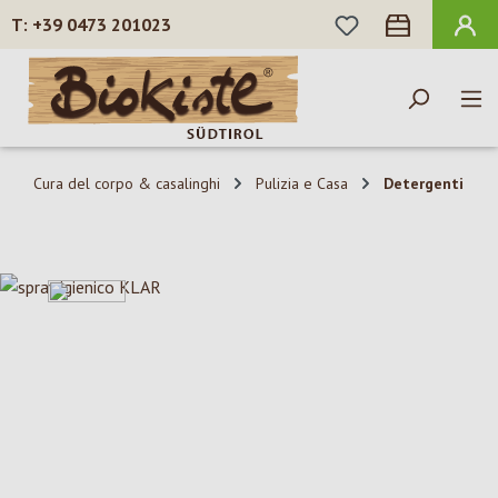
HAI 0 ARTICOLI N
+39 0473 201023
Passa al contenuto principale
Cura del corpo & casalinghi
Pulizia e Casa
Detergenti
Salta la galleria di immagini