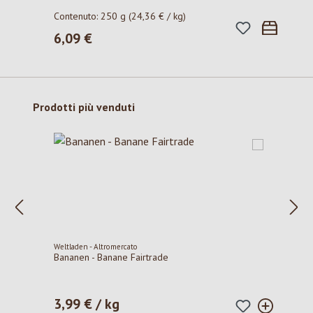
Contenuto:
250 g
(24,36 € / kg)
6,09 €
Prezzo normale:
Salta la galleria dei prodotti
Prodotti più venduti
Weltladen - Altromercato
Bananen - Banane Fairtrade
3,99 € / kg
Prezzo normale: