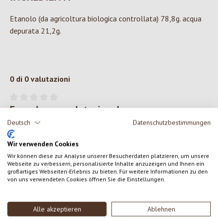
Etanolo (da agricoltura biologica controllata) 78,8g. acqua
depurata 21,2g.
0 di 0 valutazioni
Formula una valutazione!
Valutazione media di 0 su 5 stelle
Deutsch
Datenschutzbestimmungen
Condividi le tue esperienze con il prodotto con altri clienti.
Wir verwenden Cookies
SCRIVERE UNA RECENSIONE
Wir können diese zur Analyse unserer Besucherdaten platzieren, um unsere
Webseite zu verbessern, personalisierte Inhalte anzuzeigen und Ihnen ein
großartiges Webseiten-Erlebnis zu bieten. Für weitere Informationen zu den
von uns verwendeten Cookies öffnen Sie die Einstellungen.
Visualizza le valutazioni solo nella lingua corrente.
Alle akzeptieren
Ablehnen