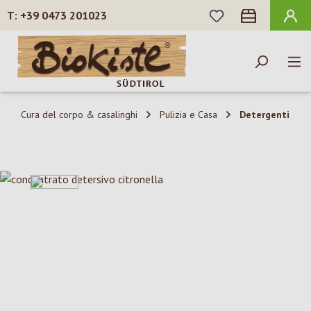
HAI 0 ARTICOLI N
+39 0473 201023
Passa al contenuto principale
Cura del corpo & casalinghi
Pulizia e Casa
Detergenti
Salta la galleria di immagini