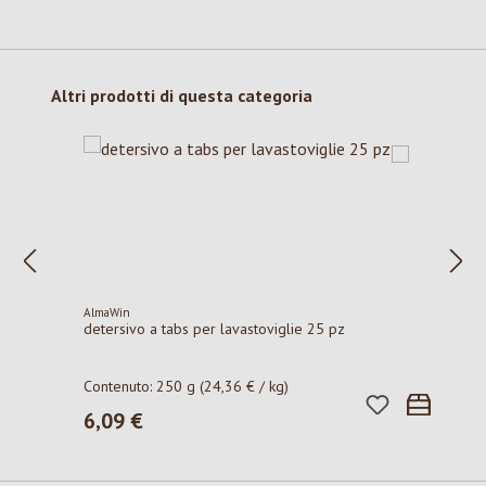
Salta la galleria dei prodotti
Altri prodotti di questa categoria
AlmaWin
detersivo a tabs per lavastoviglie 25 pz
Contenuto:
250 g
(24,36 € / kg)
6,09 €
Prezzo normale: