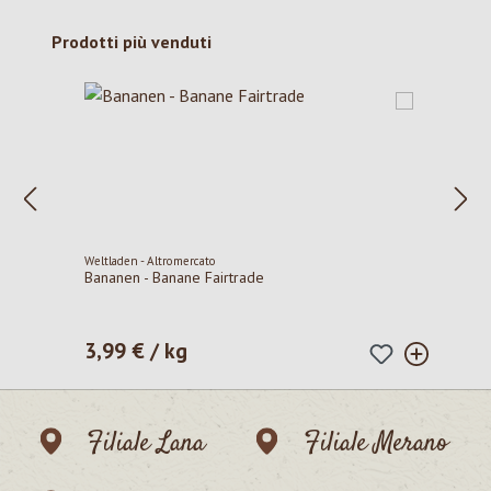
Salta la galleria dei prodotti
Prodotti più venduti
Weltladen - Altromercato
Bananen - Banane Fairtrade
3,99 € / kg
Prezzo normale:
Filiale Lana
Filiale Merano