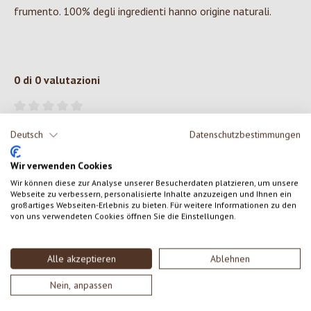
frumento. 100% degli ingredienti hanno origine naturali.
0 di 0 valutazioni
Formula una valutazione!
Valutazione media di 0 su 5 stelle
Deutsch
Datenschutzbestimmungen
Condividi le tue esperienze con il prodotto con altri clienti.
Wir verwenden Cookies
Wir können diese zur Analyse unserer Besucherdaten platzieren, um unsere
SCRIVERE UNA RECENSIONE
Webseite zu verbessern, personalisierte Inhalte anzuzeigen und Ihnen ein
großartiges Webseiten-Erlebnis zu bieten. Für weitere Informationen zu den
von uns verwendeten Cookies öffnen Sie die Einstellungen.
Visualizza le valutazioni solo nella lingua corrente.
Alle akzeptieren
Ablehnen
Nessuna recensione trovata Condividi le tue opinioni
Nein, anpassen
con gli altri.