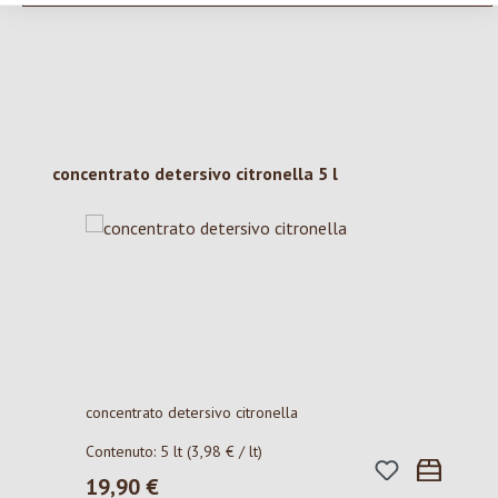
Salta la galleria dei prodotti
concentrato detersivo citronella 5 l
concentrato detersivo citronella
Contenuto:
5 lt
(3,98 € / lt)
19,90 €
Prezzo normale: