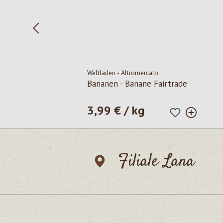
Weltladen - Altromercato
Bananen - Banane Fairtrade
3,99 € / kg
Prezzo normale:
Filiale Lana