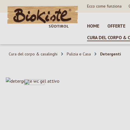
Ecco come funziona
sa al contenuto principale
Salta alla ricerca
Passa alla navigazione principale
HOME
OFFERTE
CURA DEL CORPO & 
Cura del corpo & casalinghi
Pulizia e Casa
Detergenti
Salta la galleria di immagini