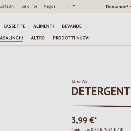
Contadini
Su di noi
Negozi
IT
Domande?
CASSETTE
ALIMENTI
BEVANDE
CASALINGHI
ALTRO
PRODOTTI NUOVI
AlmaWin
DETERGENTE
3,99 €*
Contenuto:
0.75 lt
(5,32 € / lt)