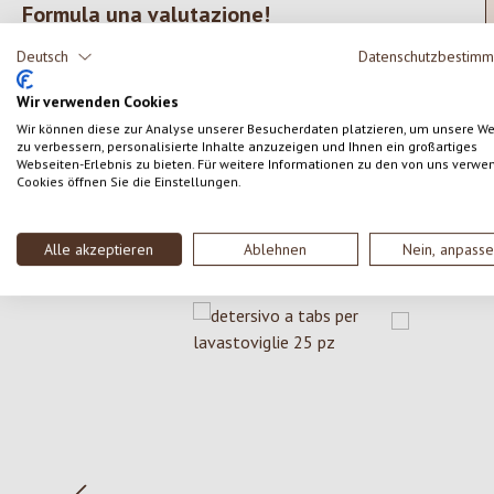
Formula una valutazione!
Valutazione media di 0 su 5 stelle
Deutsch
Datenschutzbestim
Condividi le tue esperienze con il prodotto con altri
clienti.
Wir verwenden Cookies
Wir können diese zur Analyse unserer Besucherdaten platzieren, um unsere W
SCRIVERE UNA RECENSIONE
zu verbessern, personalisierte Inhalte anzuzeigen und Ihnen ein großartiges
Webseiten-Erlebnis zu bieten. Für weitere Informationen zu den von uns verwe
Cookies öffnen Sie die Einstellungen.
Alle akzeptieren
Ablehnen
Nein, anpass
Salta la galleria dei prodotti