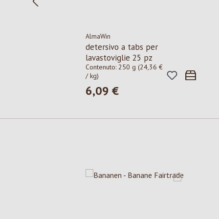
AlmaWin
detersivo a tabs per
lavastoviglie 25 pz
Contenuto:
250 g
(24,36 €
/ kg)
6,09 €
Prezzo normale:
Salta la galleria dei prodotti