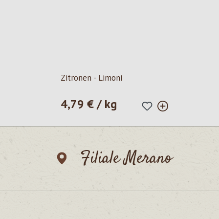
Zitronen - Limoni
4,79 € / kg
Prezzo normale:
Filiale Merano