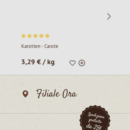
Valutazione media di 5 su 5 stelle
Karotten - Carote
3,29 € / kg
Prezzo normale:
Filiale Ora