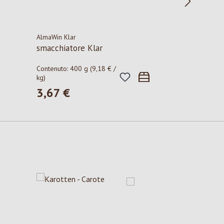
AlmaWin Klar
smacchiatore Klar
Contenuto:
400 g
(9,18 € /
kg)
3,67 €
Prezzo normale: