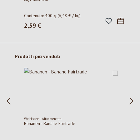
Contenuto:
400 g
(6,48 € / kg)
2,59 €
Prezzo normale:
Salta la galleria dei prodotti
Prodotti più venduti
Weltladen - Altromercato
Bananen - Banane Fairtrade