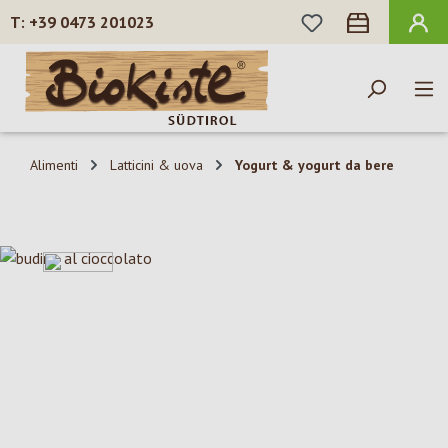
HAI 0 ARTICOLI N
+39 0473 201023
Passa al contenuto principale
Alimenti
Latticini & uova
Yogurt & yogurt da bere
Salta la galleria di immagini