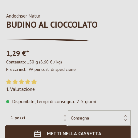
Andechser Natur
BUDINO AL CIOCCOLATO
1,29 €*
Contenuto:
150 g
(8,60 € / kg)
Prezzi incl. IVA più costi di spedizione
Valutazione media di 5 su 5 stelle
1 Valutazione
Disponibile, tempi di consegna: 2-5 giorni
METTI NELLA CASSETTA