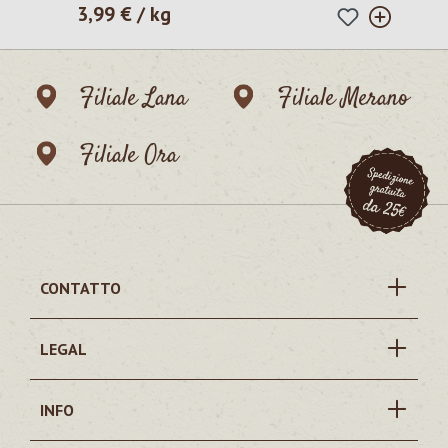
3,99 € / kg
Prezzo normale:
Filiale Lana
Filiale Merano
Filiale Ora
CONTATTO
LEGAL
INFO