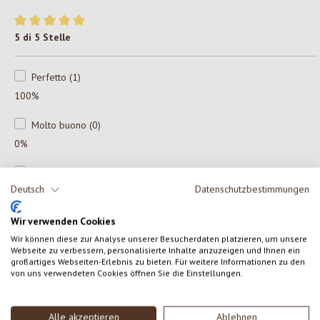
Valutazione media di 5 su 5 stelle
5 di 5 Stelle
Perfetto (1)
100%
Molto buono (0)
0%
Buono (0)
Deutsch
Datenschutzbestimmungen
0%
Accettabile (0)
Wir verwenden Cookies
0%
Wir können diese zur Analyse unserer Besucherdaten platzieren, um unsere
Webseite zu verbessern, personalisierte Inhalte anzuzeigen und Ihnen ein
großartiges Webseiten-Erlebnis zu bieten. Für weitere Informationen zu den
Insoddisfacente (0)
von uns verwendeten Cookies öffnen Sie die Einstellungen.
0%
Alle akzeptieren
Ablehnen