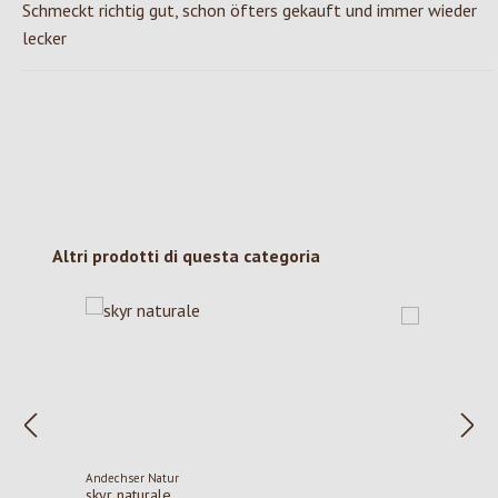
Schmeckt richtig gut, schon öfters gekauft und immer wieder
lecker
Salta la galleria dei prodotti
Altri prodotti di questa categoria
Andechser Natur
skyr naturale