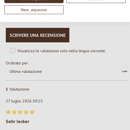
Formula una valutazione!
Nein, anpassen
Condividi le tue esperienze con il prodotto con altri clienti.
SCRIVERE UNA RECENSIONE
Visualizza le valutazioni solo nella lingua corrente.
Ordinato per
1
Valutazione
27 luglio 2026 09:25
Recensione con valutazione di 5 su 5 stelle
Sehr lecker