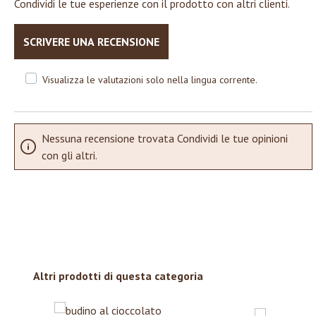
Condividi le tue esperienze con il prodotto con altri clienti.
SCRIVERE UNA RECENSIONE
Visualizza le valutazioni solo nella lingua corrente.
Nessuna recensione trovata Condividi le tue opinioni
con gli altri.
Salta la galleria dei prodotti
Altri prodotti di questa categoria