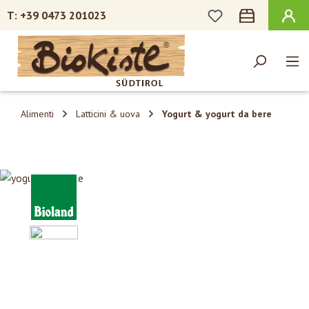
HAI 0 ARTICOLI N
+39 0473 201023
Passa al contenuto principale
Alimenti
Latticini & uova
Yogurt & yogurt da bere
Salta la galleria di immagini