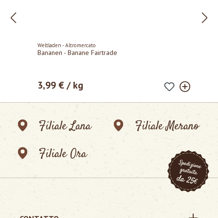
Weltladen - Altromercato
Bananen - Banane Fairtrade
3,99 € / kg
Prezzo normale:
Filiale Lana
Filiale Merano
Filiale Ora