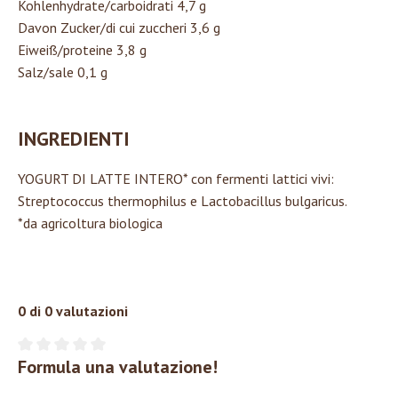
Kohlenhydrate/carboidrati 4,7 g
Davon Zucker/di cui zuccheri 3,6 g
Eiweiß/proteine 3,8 g
Salz/sale 0,1 g
INGREDIENTI
YOGURT DI LATTE INTERO* con fermenti lattici vivi:
Streptococcus thermophilus e Lactobacillus bulgaricus.
*da agricoltura biologica
0 di 0 valutazioni
Formula una valutazione!
Valutazione media di 0 su 5 stelle