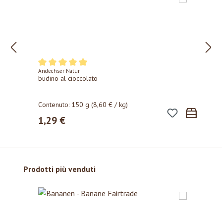
Andechser Natur
Valutazione media di 5 su 5 stelle
budino al cioccolato
Contenuto:
150 g
(8,60 € / kg)
1,29 €
Prezzo normale:
Salta la galleria dei prodotti
Prodotti più venduti